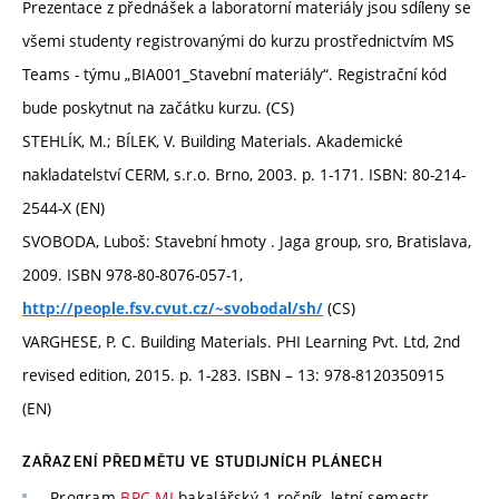
Prezentace z přednášek a laboratorní materiály jsou sdíleny se
všemi studenty registrovanými do kurzu prostřednictvím MS
Teams - týmu „BIA001_Stavební materiály“. Registrační kód
bude poskytnut na začátku kurzu. (CS)
STEHLÍK, M.; BÍLEK, V. Building Materials. Akademické
nakladatelství CERM, s.r.o. Brno, 2003. p. 1-171. ISBN: 80-214-
2544-X (EN)
SVOBODA, Luboš: Stavební hmoty . Jaga group, sro, Bratislava,
2009. ISBN 978-80-8076-057-1,
(CS)
http://people.fsv.cvut.cz/~svobodal/sh/
VARGHESE, P. C. Building Materials. PHI Learning Pvt. Ltd, 2nd
revised edition, 2015. p. 1-283. ISBN – 13: 978-8120350915
(EN)
ZAŘAZENÍ PŘEDMĚTU VE STUDIJNÍCH PLÁNECH
Program
BPC-MI
bakalářský 1 ročník, letní semestr,