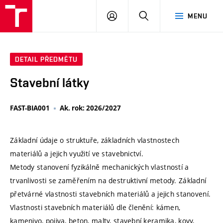
VUT
PŘIHLÁSIT
HLEDAT
MENU
SE
DETAIL PŘEDMĚTU
Stavební látky
FAST-BIA001
Ak. rok: 2026/2027
Základní údaje o struktuře, základních vlastnostech
materiálů a jejich využití ve stavebnictví.
Metody stanovení fyzikálně mechanických vlastností a
trvanlivosti se zaměřením na destruktivní metody. Základní
přetvárné vlastnosti stavebních materiálů a jejich stanovení.
Vlastnosti stavebních materiálů dle členění: kámen,
kamenivo, pojiva, beton, malty, stavební keramika, kovy,