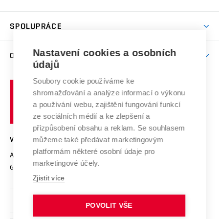
(externí
Studijní programy
Poplatky za studium
Uznání zahraničního vzdělání
Knihovny
Aktivity pro juniory
Studentský život
odkaz)
Věda a výzkum na VUT
Harmonogram akademického roku
Zpracování osobních údajů studentů
Sociální bezpečí
SPOLUPRÁCE
Celoživotní vzdělávání
Brno
Podpora excelence
Závěrečné práce
Studium bez bariér
Zpracování osobních údajů uchazečů o studium
Firemní spolupráce
Mezinárodní vědecká rada
Nastavení cookies a osobních
O UNIVERZITĚ
Doktorské studium
Podpora podnikání
E-přihláška
údajů
Zahraniční spolupráce
Systém zajišťování kvality výzkumu
Profil univerzity
Spolupráce se školami
Soubory cookie používáme ke
Vysoké
Výzkumné infrastruktury
shromažďování a analýze informací o výkonu
Udržitelná univerzita
učení
Služby univerzity
Transfer znalostí
a používání webu, zajištění fungování funkcí
technické
Podnikavá univerzita / ContriBUTe
Mezinárodní dohody
ze sociálních médií a ke zlepšení a
Open Science
v
Bezpečná univerzita
přizpůsobení obsahu a reklam. Se souhlasem
Univerzitní sítě
Brně
Projekty
můžeme také předávat marketingovým
VYSOKÉ UČENÍ TECHNICKÉ V BRNĚ
Vyznamenání
platformám některé osobní údaje pro
Projekty ze strukturálních fondů
Antonínská 548/1
www.vut.cz
marketingové účely.
Organizační struktura
602 00 Brno
vut@vutbr.cz
Specifický výzkum
Zjistit více
Úřední deska
Ochrana osobních údajů
POVOLIT VŠE