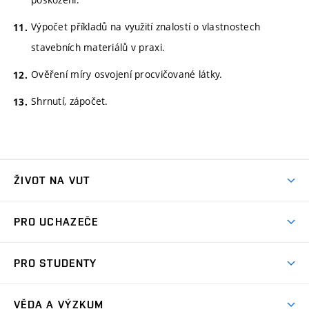
Výpočet příkladů na využití znalostí o vlastnostech
stavebních materiálů v praxi.
Ověření míry osvojení procvičované látky.
Shrnutí, zápočet.
ŽIVOT NA VUT
Atmosféra VUT
PRO UCHAZEČE
Prostory školy
Proč na VUT
Koleje
PRO STUDENTY
Studijní programy
Stravování
Předměty
Studijní předpisy
Studium a stáže v zahraničí
Stipendia
Dny otevřených dveří
VĚDA A VÝZKUM
Sport na VUT