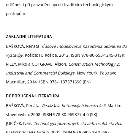
odlišnosti při provádění oproti tradičním technologickým
postupům.
ZÁKLADNÍ LITERATURA
BAŠKOVÁ, Renata.
Časové modelovanie nasadenia debnenia do
výstavby
. Košice:TU Košice, 2012. ISBN 978-80-553-1245-3 (SK)
RILEY, Mike a COTGRAVE, Alison.
Construction Technology 2:
Industrial and Commercial Buildings
. New Yourk: Palgrave
Macmillan, 2014. ISBN 978-1137371690 (EN)
DOPORUČENÁ LITERATURA
BAŠKOVÁ, Renáta.
Realizácia betonových konstrukcií
. Martin:
stavebnýtrh, 2008. ISBN 978-80-969877-4-0 (SK)
JURÍČEK, Ivan.
Technologia pozemných stavieb, hrubá stavba
.
Bratislava: Jaga Group, 2001. ISBN 80-88905-29-X (SK)