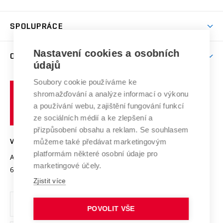
(externí
Studijní programy
Poplatky za studium
Uznání zahraničního vzdělání
Knihovny
Aktivity pro juniory
Studentský život
odkaz)
Věda a výzkum na VUT
Harmonogram akademického roku
Zpracování osobních údajů studentů
Sociální bezpečí
SPOLUPRÁCE
Celoživotní vzdělávání
Brno
Podpora excelence
Závěrečné práce
Studium bez bariér
Zpracování osobních údajů uchazečů o studium
Firemní spolupráce
Mezinárodní vědecká rada
Nastavení cookies a osobních
O UNIVERZITĚ
Doktorské studium
Podpora podnikání
E-přihláška
údajů
Zahraniční spolupráce
Systém zajišťování kvality výzkumu
Profil univerzity
Spolupráce se školami
Soubory cookie používáme ke
Vysoké
Výzkumné infrastruktury
shromažďování a analýze informací o výkonu
Udržitelná univerzita
učení
Služby univerzity
Transfer znalostí
a používání webu, zajištění fungování funkcí
technické
Podnikavá univerzita / ContriBUTe
Mezinárodní dohody
ze sociálních médií a ke zlepšení a
Open Science
v
Bezpečná univerzita
přizpůsobení obsahu a reklam. Se souhlasem
Univerzitní sítě
Brně
Projekty
můžeme také předávat marketingovým
VYSOKÉ UČENÍ TECHNICKÉ V BRNĚ
Vyznamenání
platformám některé osobní údaje pro
Projekty ze strukturálních fondů
Antonínská 548/1
www.vut.cz
marketingové účely.
Organizační struktura
602 00 Brno
vut@vutbr.cz
Specifický výzkum
Zjistit více
Úřední deska
Ochrana osobních údajů
POVOLIT VŠE