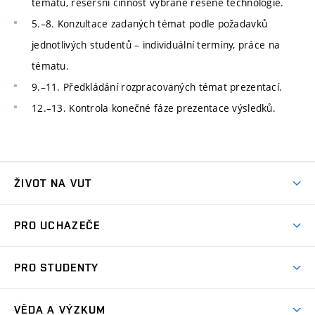
tématu, rešeršní činnost vybrané řešené technologie.
5.–8. Konzultace zadaných témat podle požadavků
jednotlivých studentů – individuální termíny, práce na
tématu.
9.–11. Předkládání rozpracovaných témat prezentací.
12.–13. Kontrola konečné fáze prezentace výsledků.
ŽIVOT NA VUT
Atmosféra VUT
PRO UCHAZEČE
Prostory školy
Proč na VUT
Koleje
PRO STUDENTY
Studijní programy
Stravování
Předměty
Studijní předpisy
Studium a stáže v zahraničí
Stipendia
Dny otevřených dveří
VĚDA A VÝZKUM
Sport na VUT