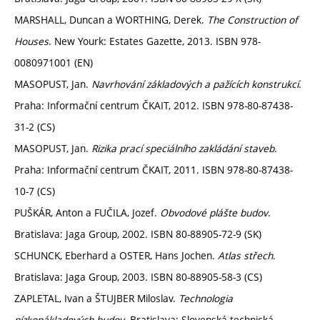
MARSHALL, Duncan a WORTHING, Derek.
The Construction of
Houses
. New Yourk: Estates Gazette, 2013. ISBN 978-
0080971001 (EN)
MASOPUST, Jan.
Navrhování základových a pažících konstrukcí
.
Praha: Informační centrum ČKAIT, 2012. ISBN 978-80-87438-
31-2 (CS)
MASOPUST, Jan.
Rizika prací speciálního zakládání staveb
.
Praha: Informační centrum ČKAIT, 2011. ISBN 978-80-87438-
10-7 (CS)
PUŠKÁR, Anton a FUČILA, Jozef.
Obvodové plášte budov
.
Bratislava: Jaga Group, 2002. ISBN 80-88905-72-9 (SK)
SCHUNCK, Eberhard a OSTER, Hans Jochen.
Atlas střech
.
Bratislava: Jaga Group, 2003. ISBN 80-88905-58-3 (CS)
ZAPLETAL, Ivan a ŠTUJBER Miloslav.
Technologia
nízkonákladových budov
. Bratislava: Slovenská technická