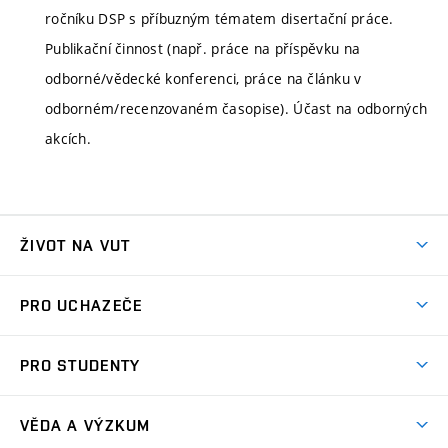
ročníku DSP s příbuzným tématem disertační práce.
Publikační činnost (např. práce na příspěvku na
odborné/vědecké konferenci, práce na článku v
odborném/recenzovaném časopise). Účast na odborných
akcích.
ŽIVOT NA VUT
Atmosféra VUT
PRO UCHAZEČE
Prostory školy
Proč na VUT
Koleje
PRO STUDENTY
Studijní programy
Stravování
Předměty
Studijní předpisy
Studium a stáže v zahraničí
Stipendia
Dny otevřených dveří
VĚDA A VÝZKUM
Sport na VUT
(externí
Studijní programy
Poplatky za studium
Uznání zahraničního vzdělání
Knihovny