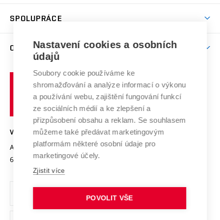
Aktivity pro juniory
Studentský život
odkaz)
Věda a výzkum na VUT
Harmonogram akademického roku
Zpracování osobních údajů studentů
Sociální bezpečí
SPOLUPRÁCE
Celoživotní vzdělávání
Brno
Podpora excelence
Závěrečné práce
Studium bez bariér
Zpracování osobních údajů uchazečů o studium
Firemní spolupráce
Mezinárodní vědecká rada
Nastavení cookies a osobních
O UNIVERZITĚ
Doktorské studium
Podpora podnikání
E-přihláška
údajů
Zahraniční spolupráce
Systém zajišťování kvality výzkumu
Profil univerzity
Spolupráce se školami
Soubory cookie používáme ke
Vysoké
Výzkumné infrastruktury
shromažďování a analýze informací o výkonu
Udržitelná univerzita
učení
Služby univerzity
Transfer znalostí
a používání webu, zajištění fungování funkcí
technické
Podnikavá univerzita / ContriBUTe
Mezinárodní dohody
ze sociálních médií a ke zlepšení a
Open Science
v
Bezpečná univerzita
přizpůsobení obsahu a reklam. Se souhlasem
Univerzitní sítě
Brně
Projekty
můžeme také předávat marketingovým
VYSOKÉ UČENÍ TECHNICKÉ V BRNĚ
Vyznamenání
platformám některé osobní údaje pro
Projekty ze strukturálních fondů
Antonínská 548/1
www.vut.cz
marketingové účely.
Organizační struktura
602 00 Brno
vut@vutbr.cz
Specifický výzkum
Zjistit více
Úřední deska
Ochrana osobních údajů
POVOLIT VŠE
(externí
Pracovní příležitosti