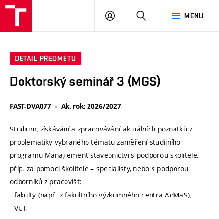
VUT
PŘIHLÁSIT
HLEDAT
MENU
SE
DETAIL PŘEDMĚTU
Doktorský seminář 3 (MGS)
FAST-DVA077
Ak. rok: 2026/2027
Studium, získávání a zpracovávání aktuálních poznatků z
problematiky vybraného tématu zaměření studijního
programu Management stavebnictví s podporou školitele,
příp. za pomoci školitele – specialisty, nebo s podporou
odborníků z pracovišť:
- fakulty (např. z fakultního výzkumného centra AdMaS),
- VUT,