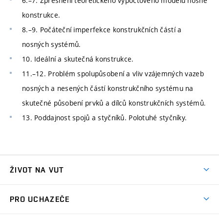
6.–7. Zpřesnění teoretického výpočtového modelu nosné
konstrukce.
8.–9. Počáteční imperfekce konstrukčních částí a
nosných systémů.
10. Ideální a skutečná konstrukce.
11.–12. Problém spolupůsobení a vliv vzájemných vazeb
nosných a nesených částí konstrukčního systému na
skutečné působení prvků a dílců konstrukčních systémů.
13. Poddajnost spojů a styčníků. Polotuhé styčníky.
ŽIVOT NA VUT
Atmosféra VUT
PRO UCHAZEČE
Prostory školy