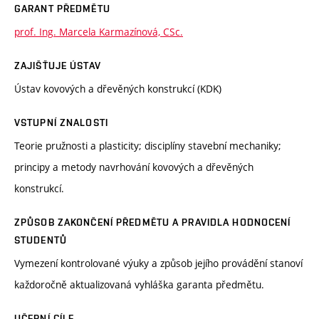
GARANT PŘEDMĚTU
prof. Ing. Marcela Karmazínová, CSc.
ZAJIŠŤUJE ÚSTAV
Ústav kovových a dřevěných konstrukcí (KDK)
VSTUPNÍ ZNALOSTI
Teorie pružnosti a plasticity; disciplíny stavební mechaniky;
principy a metody navrhování kovových a dřevěných
konstrukcí.
ZPŮSOB ZAKONČENÍ PŘEDMĚTU A PRAVIDLA HODNOCENÍ
STUDENTŮ
Vymezení kontrolované výuky a způsob jejího provádění stanoví
každoročně aktualizovaná vyhláška garanta předmětu.
UČEBNÍ CÍLE