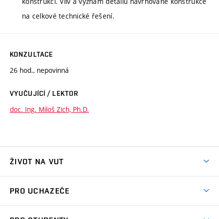
konstrukcí. Vliv a význam detailů navrhované konstrukce
na celkové technické řešení.
KONZULTACE
26 hod., nepovinná
VYUČUJÍCÍ / LEKTOR
doc. Ing. Miloš Zich, Ph.D.
ŽIVOT NA VUT
Atmosféra VUT
PRO UCHAZEČE
Prostory školy
Proč na VUT
Koleje