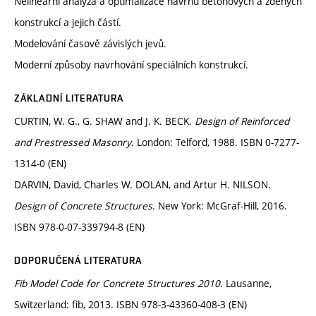
Nelineární analýza a optimalizace návrhu betonových a zděných
konstrukcí a jejich částí.
Modelování časově závislých jevů.
Moderní způsoby navrhování speciálních konstrukcí.
ZÁKLADNÍ LITERATURA
CURTIN, W. G., G. SHAW and J. K. BECK.
Design of Reinforced
and Prestressed Masonry
. London: Telford, 1988. ISBN 0-7277-
1314-0 (EN)
DARVIN, David, Charles W. DOLAN, and Artur H. NILSON.
Design of Concrete Structures
. New York: McGraf-Hill, 2016.
ISBN 978-0-07-339794-8 (EN)
DOPORUČENÁ LITERATURA
Fib Model Code for Concrete Structures 2010
. Lausanne,
Switzerland: fib, 2013. ISBN 978-3-43360-408-3 (EN)