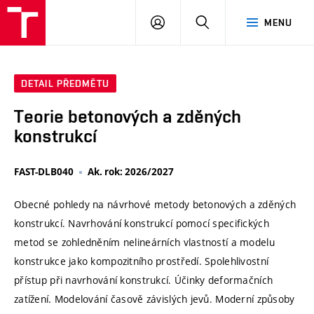
VUT
PŘIHLÁSIT
HLEDAT
MENU
SE
DETAIL PŘEDMĚTU
Teorie betonových a zděných
konstrukcí
FAST-DLB040
Ak. rok: 2026/2027
Obecné pohledy na návrhové metody betonových a zděných
konstrukcí. Navrhování konstrukcí pomocí specifických
metod se zohledněním nelineárních vlastností a modelu
konstrukce jako kompozitního prostředí. Spolehlivostní
přístup při navrhování konstrukcí. Účinky deformačních
zatížení. Modelování časově závislých jevů. Moderní způsoby