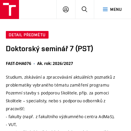
VUT
PŘIHLÁSIT
HLEDAT
MENU
SE
DETAIL PŘEDMĚTU
Doktorský seminář 7 (PST)
FAST-DHA076
Ak. rok: 2026/2027
Studium, získávání a zpracovávání aktuálních poznatků z
problematiky vybraného tématu zaměření programu
Pozemní stavby s podporou školitele, příp. za pomoci
školitele – specialisty, nebo s podporou odborníků z
pracovišť:
- fakulty (např. z fakultního výzkumného centra AdMaS),
- VUT,