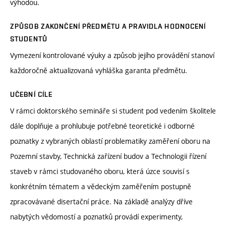
výhodou.
ZPŮSOB ZAKONČENÍ PŘEDMĚTU A PRAVIDLA HODNOCENÍ
STUDENTŮ
Vymezení kontrolované výuky a způsob jejího provádění stanoví
každoročně aktualizovaná vyhláška garanta předmětu.
UČEBNÍ CÍLE
V rámci doktorského semináře si student pod vedením školitele
dále doplňuje a prohlubuje potřebné teoretické i odborné
poznatky z vybraných oblastí problematiky zaměření oboru na
Pozemní stavby, Technická zařízení budov a Technologii řízení
staveb v rámci studovaného oboru, která úzce souvisí s
konkrétním tématem a vědeckým zaměřením postupně
zpracovávané disertační práce. Na základě analýzy dříve
nabytých vědomostí a poznatků provádí experimenty,