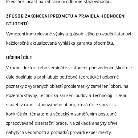
Předchozí účast na zahraniční odborné stáži výhodou.
ZPŮSOB ZAKONČENÍ PŘEDMĚTU A PRAVIDLA HODNOCENÍ
STUDENTŮ
Vymezení kontrolované výuky a způsob jejího provádění stanoví
každoročně aktualizovaná vyhláška garanta předmětu.
UČEBNÍ CÍLE
V rámci doktorského semináře si student pod vedením školitele
dále doplňuje a prohlubuje potřebné teoretické i odborné
poznatky z vybraných oblastí problematiky zaměření oboru na
Pozemní stavby, Technická zařízení budov a Technologii řízení
staveb v rámci studovaného oboru, která úzce souvisí s
konkrétním tématem a vědeckým zaměřením postupně
zpracovávané disertační práce. Na základě analýzy dříve
nabytých vědomostí a poznatků provádí experimenty,