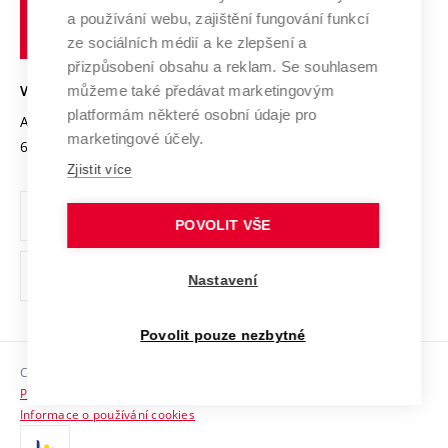
učení
Služby univerzity
Transfer znalostí
a používání webu, zajištění fungování funkcí
technické
Podnikavá univerzita / ContriBUTe
Mezinárodní dohody
ze sociálních médií a ke zlepšení a
Open Science
v
Bezpečná univerzita
přizpůsobení obsahu a reklam. Se souhlasem
Univerzitní sítě
Brně
Projekty
můžeme také předávat marketingovým
VYSOKÉ UČENÍ TECHNICKÉ V BRNĚ
Vyznamenání
platformám některé osobní údaje pro
Projekty ze strukturálních fondů
Antonínská 548/1
www.vut.cz
marketingové účely.
Organizační struktura
602 00 Brno
vut@vutbr.cz
Specifický výzkum
Zjistit více
Úřední deska
Ochrana osobních údajů
POVOLIT VŠE
(externí
Pracovní příležitosti
Nastavení
odkaz)
Podpora a rozvoj zaměstnanců a studujících
Povolit pouze nezbytné
Rovné příležitosti
Copyright © 2026 VUT
Sociální bezpečí
Prohlášení o přístupnosti
HR Award
Informace o používání cookies