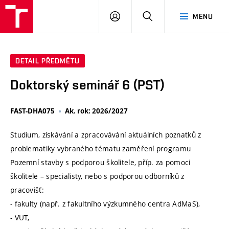
VUT
PŘIHLÁSIT
HLEDAT
MENU
SE
DETAIL PŘEDMĚTU
Doktorský seminář 6 (PST)
FAST-DHA075
Ak. rok: 2026/2027
Studium, získávání a zpracovávání aktuálních poznatků z
problematiky vybraného tématu zaměření programu
Pozemní stavby s podporou školitele, příp. za pomoci
školitele – specialisty, nebo s podporou odborníků z
pracovišť:
- fakulty (např. z fakultního výzkumného centra AdMaS),
- VUT,