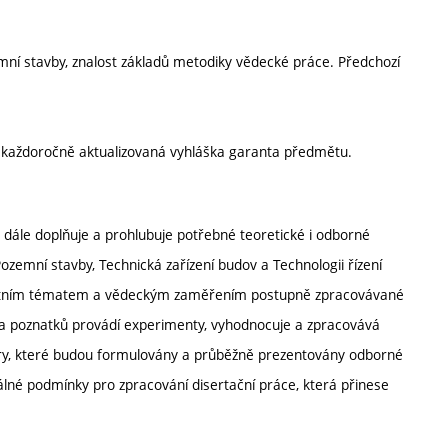
ní stavby, znalost základů metodiky vědecké práce. Předchozí
í každoročně aktualizovaná vyhláška garanta předmětu.
 dále doplňuje a prohlubuje potřebné teoretické i odborné
zemní stavby, Technická zařízení budov a Technologii řízení
krétním tématem a vědeckým zaměřením postupně zpracovávané
 a poznatků provádí experimenty, vyhodnocuje a zpracovává
věry, které budou formulovány a průběžně prezentovány odborné
eálné podmínky pro zpracování disertační práce, která přinese