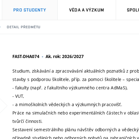
PRO STUDENTY
VĚDA A VÝZKUM
SPOL
DETAIL PŘEDMĚTU
FAST-DHA074
Ak. rok: 2026/2027
Studium, získávání a zpracovávání aktuálních poznatků z p
stavby s podporou školitele, příp. za pomoci školitele – speci
- fakulty (např. z fakultního výzkumného centra AdMaS),
- VUT,
- a mimoškolních vědeckých a výzkumných pracovišť.
Práce na simulačních nebo experimentálních částech v oblast
tvůrčí činnosti.
Sestavení semestrálního plánu návštěv odborných a vědeckýc
případně studijních nebo odborných pobytů na zahraničních 