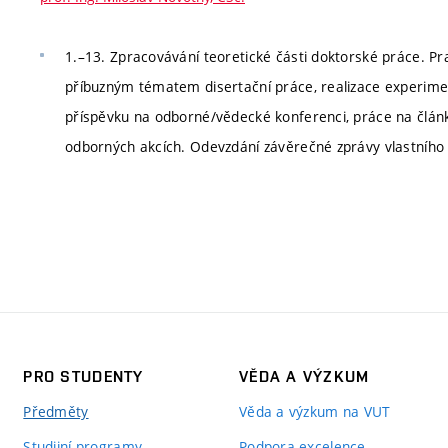
1.–13. Zpracovávání teoretické části doktorské práce. P
příbuzným tématem disertační práce, realizace experiment
příspěvku na odborné/vědecké konferenci, práce na člá
odborných akcích. Odevzdání závěrečné zprávy vlastního 
PRO STUDENTY
VĚDA A VÝZKUM
Předměty
Věda a výzkum na VUT
Studijní programy
Podpora excelence