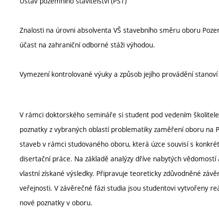
Ústav pozemního stavitelství (PST)
Znalosti na úrovni absolventa VŠ stavebního směru oboru Pozem
účast na zahraniční odborné stáži výhodou.
Vymezení kontrolované výuky a způsob jejího provádění stanov
V rámci doktorského semináře si student pod vedením školitele
poznatky z vybraných oblastí problematiky zaměření oboru na Po
staveb v rámci studovaného oboru, která úzce souvisí s kon
disertační práce. Na základě analýzy dříve nabytých vědomostí
vlastní získané výsledky. Připravuje teoreticky zdůvodněné zá
veřejnosti. V závěrečné fázi studia jsou studentovi vytvořeny r
nové poznatky v oboru.