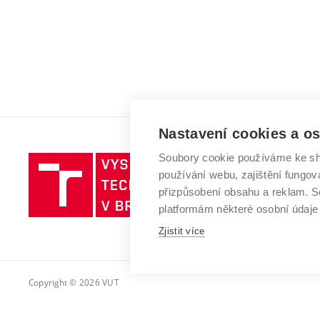
Nastavení cookies a o
Soubory cookie používáme ke sh
Vysoké
používání webu, zajištění fungová
učení
přizpůsobení obsahu a reklam.
technické
platformám některé osobní údaje
v
Brně
Zjistit více
Copyright © 2026 VUT