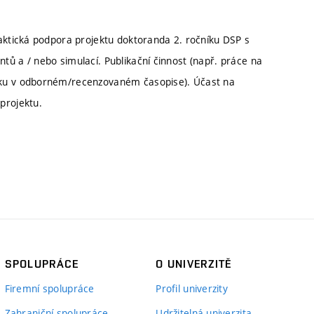
raktická podpora projektu doktoranda 2. ročníku DSP s
ů a / nebo simulací. Publikační činnost (např. práce na
nku v odborném/recenzovaném časopise). Účast na
projektu.
SPOLUPRÁCE
O UNIVERZITĚ
Firemní spolupráce
Profil univerzity
Zahraniční spolupráce
Udržitelná univerzita