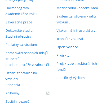
Harmonogram
Mezinárodní vědecká rada
akademického roku
Systém zajišťování kvality
Závěrečné práce
výzkumu
Doktorské studium
Výzkumné infrastruktury
Studijní předpisy
Transfer znalostí
Poplatky za studium
Open Science
Zpracování osobních údajů
Projekty
studentů
Projekty ze strukturálních
Studium a stáže v zahraničí
fondů
Uznání zahraničního
Specifický výzkum
vzdělání
Stipendia
(externí
Knihovny
odkaz)
Sociální bezpečí