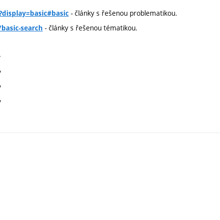
- články s řešenou problematikou.
?display=basic#basic
- články s řešenou tématikou.
basic-search
ý
ý
ý
ý