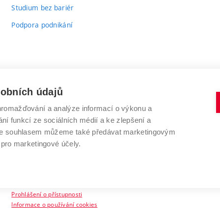
Studium bez bariér
Podpora podnikání
sobních údajů
romažďování a analýze informací o výkonu a
VYSOKÉ UČENÍ TECHNICKÉ V BRNĚ
ní funkcí ze sociálních médií a ke zlepšení a
Antonínská 548/1
www.vut.cz
 Se souhlasem můžeme také předávat marketingovým
602 00 Brno
vut@vutbr.cz
 pro marketingové účely.
Prohlášení o přístupnosti
Informace o používání cookies