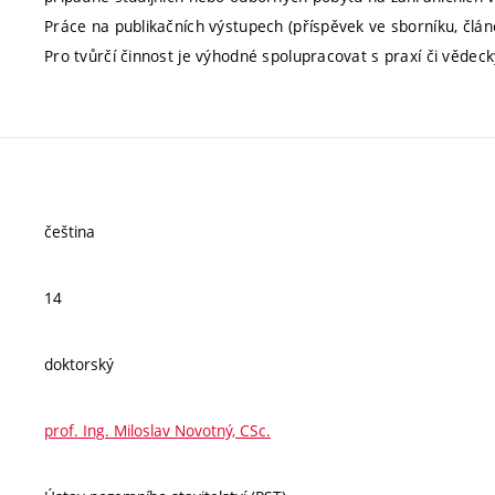
Práce na publikačních výstupech (příspěvek ve sborníku, č
Pro tvůrčí činnost je výhodné spolupracovat s praxí či vědeck
čeština
14
doktorský
prof. Ing. Miloslav Novotný, CSc.