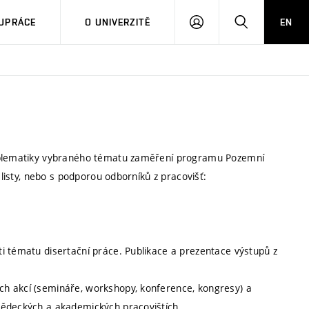
PŘIHLÁSIT
HLEDAT
UPRÁCE
O UNIVERZITĚ
EN
SE
roblematiky vybraného tématu zaměření programu Pozemní
alisty, nebo s podporou odborníků z pracovišť:
i tématu disertační práce. Publikace a prezentace výstupů z
h akcí (semináře, workshopy, konference, kongresy) a
vědeckých a akademických pracovištích.