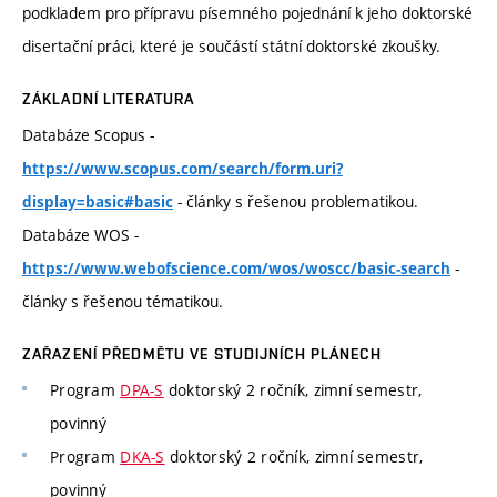
podkladem pro přípravu písemného pojednání k jeho doktorské
disertační práci, které je součástí státní doktorské zkoušky.
ZÁKLADNÍ LITERATURA
Databáze Scopus -
https://www.scopus.com/search/form.uri?
- články s řešenou problematikou.
display=basic#basic
Databáze WOS -
-
https://www.webofscience.com/wos/woscc/basic-search
články s řešenou tématikou.
ZAŘAZENÍ PŘEDMĚTU VE STUDIJNÍCH PLÁNECH
Program
DPA-S
doktorský 2 ročník, zimní semestr,
povinný
Program
DKA-S
doktorský 2 ročník, zimní semestr,
povinný