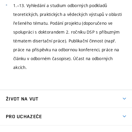
1.–13. Vyhledání a studium odborných podkladů
teoretických, praktických a vědeckých výstupů v oblasti
řešeného tématu. Podání projektu (doporučeno ve
spolupráci s doktorandem 2. ročníku DSP s příbuzným
tématem disertační práce). Publikační činnost (např.
práce na příspěvku na odbornou konferenci, práce na
článku v odborném časopise). Účast na odborných
akcích.
ŽIVOT NA VUT
Atmosféra VUT
PRO UCHAZEČE
Prostory školy
Proč na VUT
Koleje