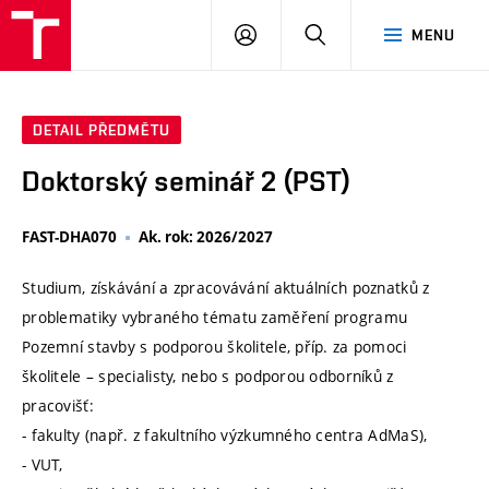
VUT
PŘIHLÁSIT
HLEDAT
MENU
SE
DETAIL PŘEDMĚTU
Doktorský seminář 2 (PST)
FAST-DHA070
Ak. rok: 2026/2027
Studium, získávání a zpracovávání aktuálních poznatků z
problematiky vybraného tématu zaměření programu
Pozemní stavby s podporou školitele, příp. za pomoci
školitele – specialisty, nebo s podporou odborníků z
pracovišť:
- fakulty (např. z fakultního výzkumného centra AdMaS),
- VUT,