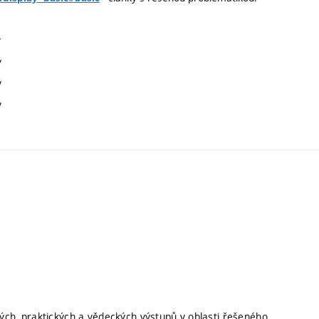
ý
ý
ý
ý
ých, praktických a vědeckých výstupů v oblasti řešeného