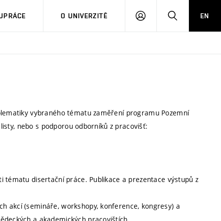
PŘIHLÁSIT
HLEDAT
UPRÁCE
O UNIVERZITĚ
EN
SE
roblematiky vybraného tématu zaměření programu Pozemní
alisty, nebo s podporou odborníků z pracovišť:
i tématu disertační práce. Publikace a prezentace výstupů z
h akcí (semináře, workshopy, konference, kongresy) a
vědeckých a akademických pracovištích.