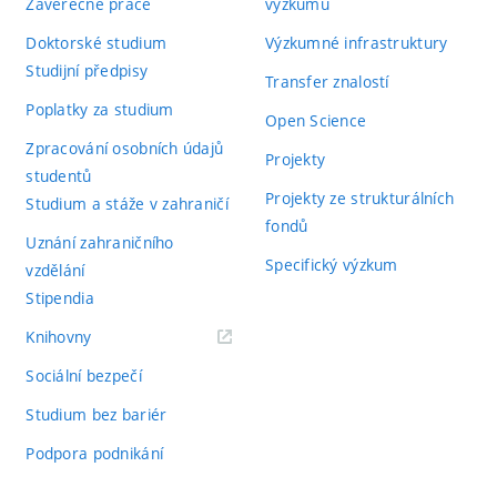
Závěrečné práce
výzkumu
Doktorské studium
Výzkumné infrastruktury
Studijní předpisy
Transfer znalostí
Poplatky za studium
Open Science
Zpracování osobních údajů
Projekty
studentů
Projekty ze strukturálních
Studium a stáže v zahraničí
fondů
Uznání zahraničního
Specifický výzkum
vzdělání
Stipendia
(externí
Knihovny
odkaz)
Sociální bezpečí
Studium bez bariér
Podpora podnikání