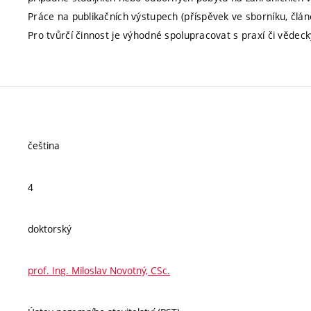
Práce na publikačních výstupech (příspěvek ve sborníku, č
Pro tvůrčí činnost je výhodné spolupracovat s praxí či vědeck
čeština
4
doktorský
prof. Ing. Miloslav Novotný, CSc.