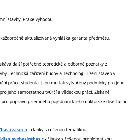
mní stavby. Praxe výhodou.
í každoročně aktualizovaná vyhláška garanta předmětu.
skává další potřebné teoretické a odborné poznatky z
y, Technická zařízení budov a Technologii řízení staveb v
ační práce studenta. Jsou mu tak vytvořeny podmínky pro jeho
 pro jeho samostatnou tvůrčí a vědeckou práci. Získané
pro přípravu písemného pojednání k jeho doktorské disertační
- články s řešenou tématikou.
basic-search
- články s řešenou problematikou.
?display=basic#basic