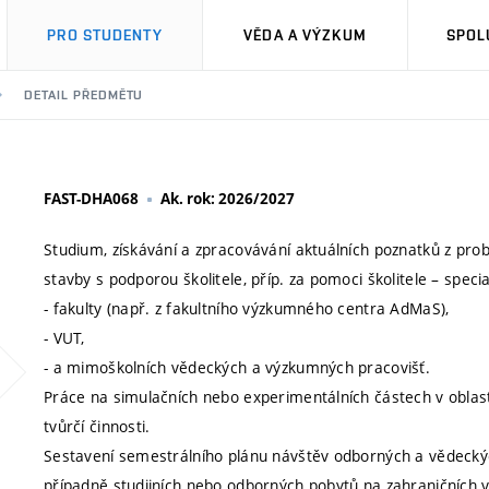
PRO STUDENTY
VĚDA A VÝZKUM
SPOL
DETAIL PŘEDMĚTU
FAST-DHA068
Ak. rok: 2026/2027
Studium, získávání a zpracovávání aktuálních poznatků z p
stavby s podporou školitele, příp. za pomoci školitele – speci
- fakulty (např. z fakultního výzkumného centra AdMaS),
- VUT,
- a mimoškolních vědeckých a výzkumných pracovišť.
Práce na simulačních nebo experimentálních částech v oblast
tvůrčí činnosti.
Sestavení semestrálního plánu návštěv odborných a vědeckýc
případně studijních nebo odborných pobytů na zahraničních 