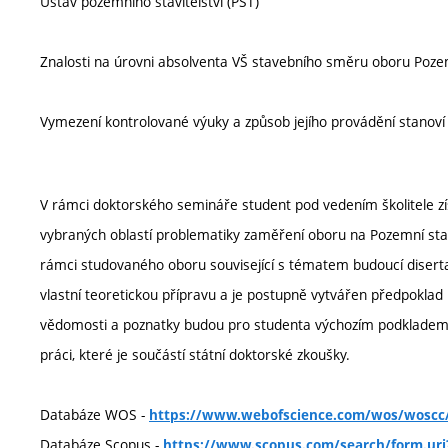
Ústav pozemního stavitelství (PST)
Znalosti na úrovni absolventa VŠ stavebního směru oboru Poze
Vymezení kontrolované výuky a způsob jejího provádění stanov
V rámci doktorského semináře student pod vedením školitele zí
vybraných oblastí problematiky zaměření oboru na Pozemní stavb
rámci studovaného oboru související s tématem budoucí disert
vlastní teoretickou přípravu a je postupně vytvářen předpoklad
vědomosti a poznatky budou pro studenta výchozím podkladem 
práci, které je součástí státní doktorské zkoušky.
Databáze WOS -
https://www.webofscience.com/wos/woscc/
Databáze Scopus -
https://www.scopus.com/search/form.uri