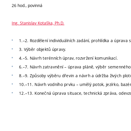
26 hod., povinná
Ing. Stanislav Kotaška, Ph.D.
1.–2. Rozdělení individuálních zadání, prohlídka a úprava s
3. Výběr objektů úpravy.
4.–5. Návrh terénních úprav, rozvržení komunikací.
6.–7. Návrh zatravnění – úprava pláně, výběr semenného 
8.–9. Způsoby výběru dřevin a návrh a údržba živých plot
10.–11. Návrh vodního prvku – umělý potok, jezírko, bazé
12.–13. Konečná úprava situace, technická zpráva, odevzd