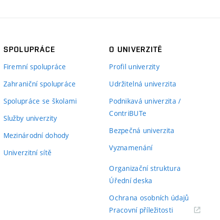
SPOLUPRÁCE
O UNIVERZITĚ
Firemní spolupráce
Profil univerzity
Zahraniční spolupráce
Udržitelná univerzita
Spolupráce se školami
Podnikavá univerzita /
ContriBUTe
Služby univerzity
Bezpečná univerzita
Mezinárodní dohody
Vyznamenání
Univerzitní sítě
Organizační struktura
Úřední deska
Ochrana osobních údajů
(externí
Pracovní příležitosti