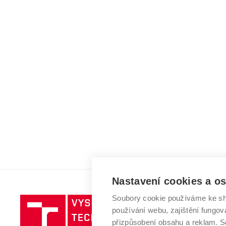
Nastavení cookies a o
Soubory cookie používáme ke sh
Vysoké
používání webu, zajištění fungová
učení
přizpůsobení obsahu a reklam.
technické