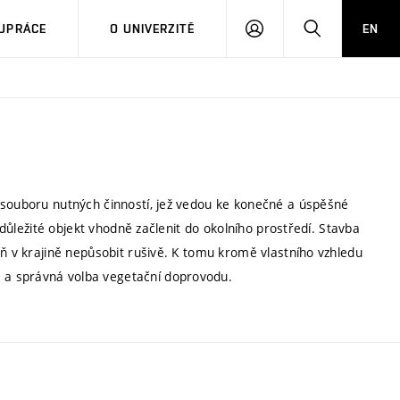
PŘIHLÁSIT
HLEDAT
UPRÁCE
O UNIVERZITĚ
EN
SE
 souboru nutných činností, jež vedou ke konečné a úspěšné
i důležité objekt vhodně začlenit do okolního prostředí. Stavba
oň v krajině nepůsobit rušivě. K tomu kromě vlastního vzhledu
 a správná volba vegetační doprovodu.