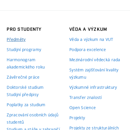
PRO STUDENTY
VĚDA A VÝZKUM
Předměty
Věda a výzkum na VUT
Studijní programy
Podpora excelence
Harmonogram
Mezinárodní vědecká rada
akademického roku
Systém zajišťování kvality
Závěrečné práce
výzkumu
Doktorské studium
Výzkumné infrastruktury
Studijní předpisy
Transfer znalostí
Poplatky za studium
Open Science
Zpracování osobních údajů
Projekty
studentů
Projekty ze strukturálních
Studium a stáže v zahraničí