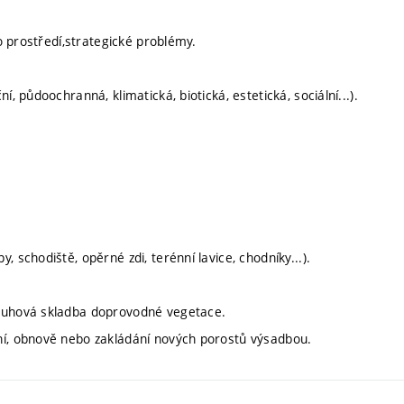
ho prostředí,strategické problémy.
, půdoochranná, klimatická, biotická, estetická, sociální...).
 schodiště, opěrné zdi, terénní lavice, chodníky...).
druhová skladba doprovodné vegetace.
ní, obnově nebo zakládání nových porostů výsadbou.