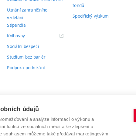
fondů
Uznání zahraničního
Specifický výzkum
vzdělání
Stipendia
(externí
Knihovny
odkaz)
Sociální bezpečí
Studium bez bariér
Podpora podnikání
sobních údajů
romažďování a analýze informací o výkonu a
VYSOKÉ UČENÍ TECHNICKÉ V BRNĚ
ní funkcí ze sociálních médií a ke zlepšení a
Antonínská 548/1
www.vut.cz
 Se souhlasem můžeme také předávat marketingovým