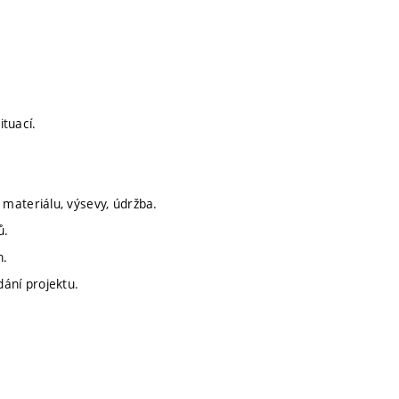
ituací.
materiálu, výsevy, údržba.
ů.
n.
ání projektu.