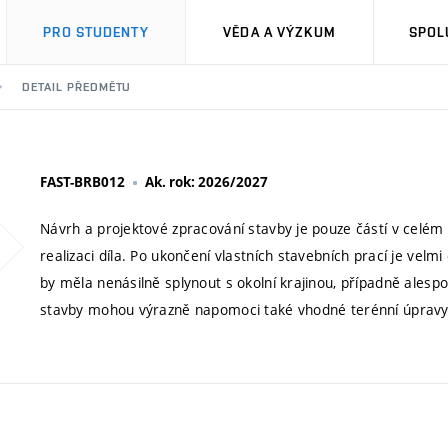
PRO STUDENTY
VĚDA A VÝZKUM
SPOL
DETAIL PŘEDMĚTU
FAST-BRB012
Ak. rok: 2026/2027
Návrh a projektové zpracování stavby je pouze částí v celém
realizaci díla. Po ukončení vlastních stavebních prací je velm
by měla nenásilně splynout s okolní krajinou, případně alesp
stavby mohou výrazně napomoci také vhodné terénní úpravy