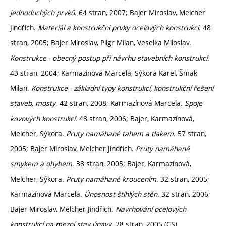
jednoduchých prvků
. 64 stran, 2007; Bajer Miroslav, Melcher
Jindřich.
Materiál a konstrukční prvky ocelových konstrukcí
. 48
stran, 2005; Bajer Miroslav, Pilgr Milan, Veselka Miloslav.
Konstrukce - obecný postup při návrhu stavebních konstrukcí
.
43 stran, 2004; Karmazinová Marcela, Sýkora Karel, Šmak
Milan.
Konstrukce - základní typy konstrukcí, konstrukční řešení
staveb, mosty
. 42 stran, 2008; Karmazínová Marcela.
Spoje
kovových konstrukcí
. 48 stran, 2006; Bajer, Karmazínová,
Melcher, Sýkora.
Pruty namáhané tahem a tlakem
. 57 stran,
2005; Bajer Miroslav, Melcher Jindřich.
Pruty namáhané
smykem a ohybem
. 38 stran, 2005; Bajer, Karmazínová,
Melcher, Sýkora.
Pruty namáhané kroucením
. 32 stran, 2005;
Karmazínová Marcela.
Únosnost štíhlých stěn
. 32 stran, 2006;
Bajer Miroslav, Melcher Jindřich.
Navrhování ocelových
konstrukcí na mezní stav únavy
. 28 stran, 2005 (CS)