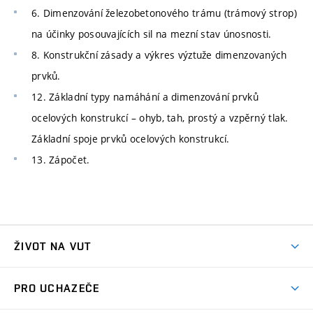
6. Dimenzování železobetonového trámu (trámový strop)
na účinky posouvajících sil na mezní stav únosnosti.
8. Konstrukční zásady a výkres výztuže dimenzovaných
prvků.
12. Základní typy namáhání a dimenzování prvků
ocelových konstrukcí – ohyb, tah, prostý a vzpěrný tlak.
Základní spoje prvků ocelových konstrukcí.
13. Zápočet.
ŽIVOT NA VUT
Atmosféra VUT
PRO UCHAZEČE
Prostory školy