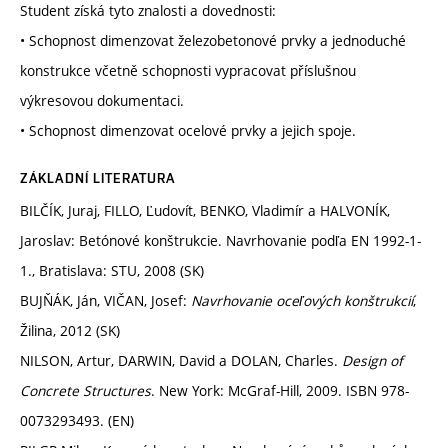
Student získá tyto znalosti a dovednosti:
• Schopnost dimenzovat železobetonové prvky a jednoduché
konstrukce včetně schopnosti vypracovat příslušnou
výkresovou dokumentaci.
• Schopnost dimenzovat ocelové prvky a jejich spoje.
ZÁKLADNÍ LITERATURA
BILČÍK, Juraj, FILLO, Ľudovít, BENKO, Vladimír a HALVONÍK,
Jaroslav: Betónové konštrukcie. Navrhovanie podľa EN 1992-1-
1., Bratislava: STU, 2008 (SK)
BUJŇÁK, Ján, VIČAN, Josef:
Navrhovanie oceľových konštrukcií
,
Žilina, 2012 (SK)
NILSON, Artur, DARWIN, David a DOLAN, Charles.
Design of
Concrete Structures
. New York: McGraf-Hill, 2009. ISBN 978-
0073293493. (EN)