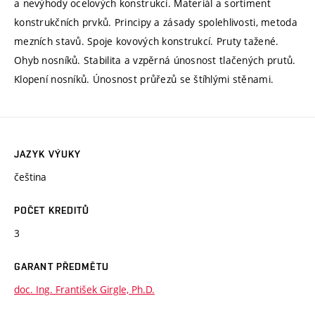
a nevýhody ocelových konstrukcí. Materiál a sortiment
konstrukčních prvků. Principy a zásady spolehlivosti, metoda
mezních stavů. Spoje kovových konstrukcí. Pruty tažené.
Ohyb nosníků. Stabilita a vzpěrná únosnost tlačených prutů.
Klopení nosníků. Únosnost průřezů se štíhlými stěnami.
JAZYK VÝUKY
čeština
POČET KREDITŮ
3
GARANT PŘEDMĚTU
doc. Ing. František Girgle, Ph.D.