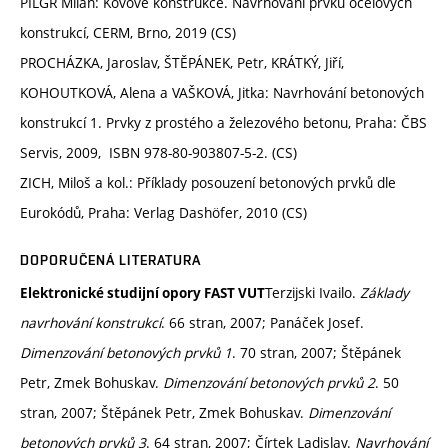
PILGR Milan: Kovové konstrukce. Navrhování prvků ocelových
konstrukcí, CERM, Brno, 2019 (CS)
PROCHÁZKA, Jaroslav, ŠTĚPÁNEK, Petr, KRÁTKÝ, Jiří,
KOHOUTKOVÁ, Alena a VAŠKOVÁ, Jitka: Navrhování betonových
konstrukcí 1. Prvky z prostého a železového betonu, Praha: ČBS
Servis, 2009, ISBN 978-80-903807-5-2. (CS)
ZICH, Miloš a kol.: Příklady posouzení betonových prvků dle
Eurokódů, Praha: Verlag Dashöfer, 2010 (CS)
DOPORUČENÁ LITERATURA
Terzijski Ivailo.
Základy
Elektronické studijní opory FAST VUT
navrhování konstrukcí
. 66 stran, 2007; Panáček Josef.
Dimenzování betonových prvků 1
. 70 stran, 2007; Štěpánek
Petr, Zmek Bohuskav.
Dimenzování betonových prvků 2
. 50
stran, 2007; Štěpánek Petr, Zmek Bohuskav.
Dimenzování
betonových prvků 3
. 64 stran, 2007; Čírtek Ladislav.
Navrhování