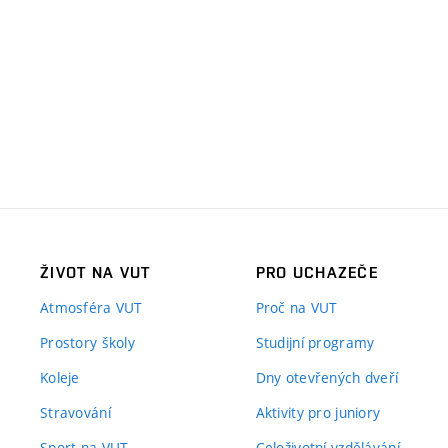
ŽIVOT NA VUT
PRO UCHAZEČE
Atmosféra VUT
Proč na VUT
Prostory školy
Studijní programy
Koleje
Dny otevřených dveří
Stravování
Aktivity pro juniory
Sport na VUT
Celoživotní vzdělávání