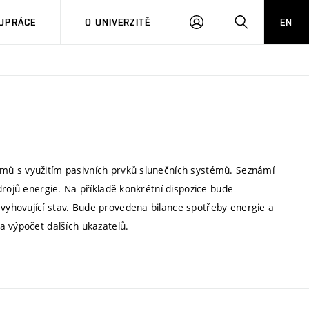
PŘIHLÁSIT
HLEDAT
UPRÁCE
O UNIVERZITĚ
EN
SE
mů s využitím pasivních prvků slunečních systémů. Seznámí
drojů energie. Na příkladě konkrétní dispozice bude
yhovující stav. Bude provedena bilance spotřeby energie a
a výpočet dalších ukazatelů.