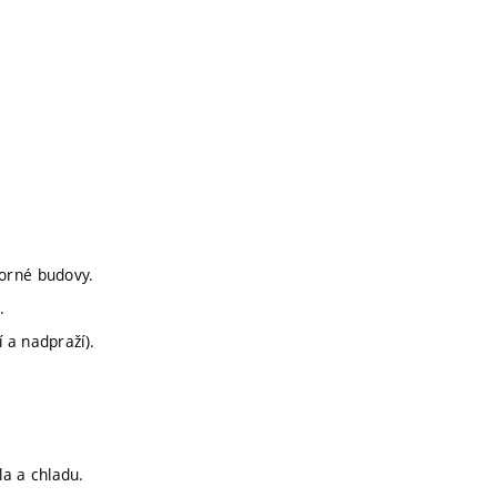
orné budovy.
.
í a nadpraží).
la a chladu.