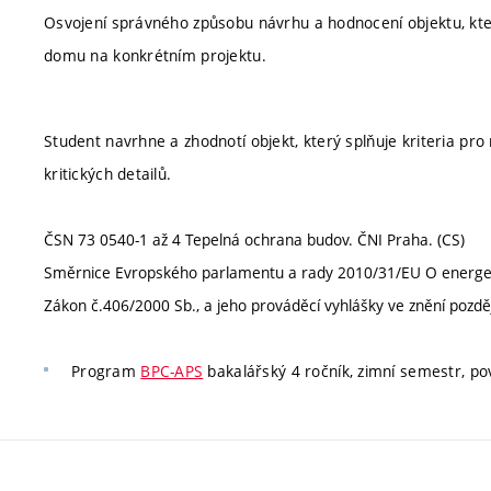
Osvojení správného způsobu návrhu a hodnocení objektu, kter
domu na konkrétním projektu.
Student navrhne a zhodnotí objekt, který splňuje kriteria pr
kritických detailů.
ČSN 73 0540-1 až 4 Tepelná ochrana budov. ČNI Praha. (CS)
Směrnice Evropského parlamentu a rady 2010/31/EU O energetic
Zákon č.406/2000 Sb., a jeho prováděcí vyhlášky ve znění pozděj
Program
BPC-APS
bakalářský 4 ročník, zimní semestr, pov