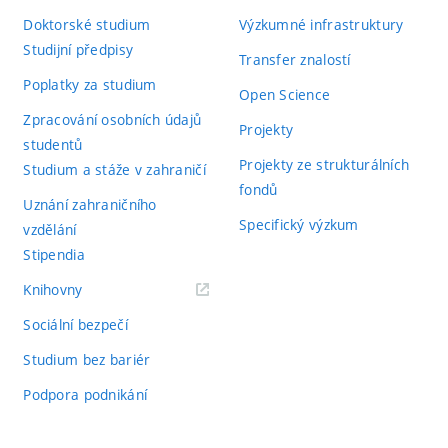
Doktorské studium
Výzkumné infrastruktury
Studijní předpisy
Transfer znalostí
Poplatky za studium
Open Science
Zpracování osobních údajů
Projekty
studentů
Projekty ze strukturálních
Studium a stáže v zahraničí
fondů
Uznání zahraničního
Specifický výzkum
vzdělání
Stipendia
(externí
Knihovny
odkaz)
Sociální bezpečí
Studium bez bariér
Podpora podnikání