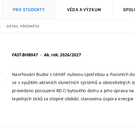
PRO STUDENTY
VĚDA A VÝZKUM
SPOL
DETAIL PŘEDMĚTU
FAST-BHB047
Ak. rok: 2026/2027
Navrhování Budov s téměř nulovou spotřebou a Pasivních do
se s využitím aktivních slunečních systémů a obnovitelných z
provedeno posouzení RD či bytového domu a jeho úprava na v
tepelných zisků za otopné období, stanovena úspora energie 