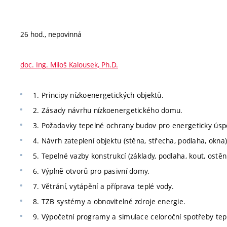
26 hod., nepovinná
doc. Ing. Miloš Kalousek, Ph.D.
1. Principy nízkoenergetických objektů.
2. Zásady návrhu nízkoenergetického domu.
3. Požadavky tepelné ochrany budov pro energeticky úsp
4. Návrh zateplení objektu (stěna, střecha, podlaha, okna)
5. Tepelné vazby konstrukcí (základy, podlaha, kout, ostěn
6. Výplně otvorů pro pasivní domy.
7. Větrání, vytápění a příprava teplé vody.
8. TZB systémy a obnovitelné zdroje energie.
9. Výpočetní programy a simulace celoroční spotřeby tep