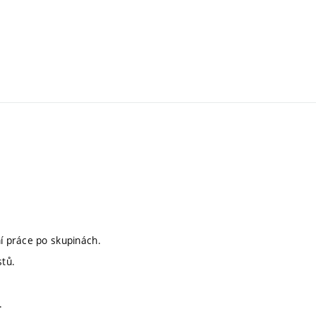
ní práce po skupinách.
stů.
.