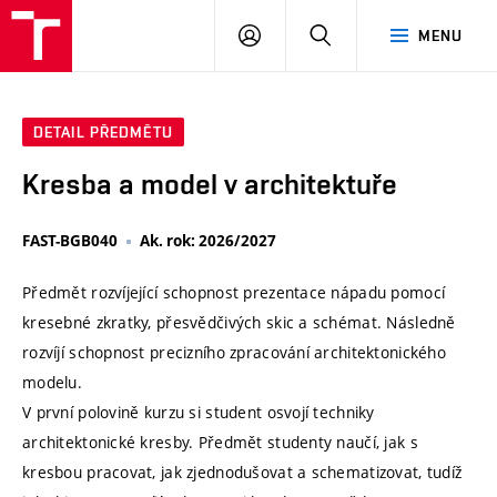
VUT
PŘIHLÁSIT
HLEDAT
MENU
SE
DETAIL PŘEDMĚTU
Kresba a model v architektuře
FAST-BGB040
Ak. rok: 2026/2027
Předmět rozvíjející schopnost prezentace nápadu pomocí
kresebné zkratky, přesvědčivých skic a schémat. Následně
rozvíjí schopnost precizního zpracování architektonického
modelu.
V první polovině kurzu si student osvojí techniky
architektonické kresby. Předmět studenty naučí, jak s
kresbou pracovat, jak zjednodušovat a schematizovat, tudíž