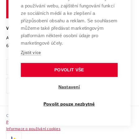
učení
Služby univerzity
Transfer znalostí
a používání webu, zajištění fungování funkcí
technické
Podnikavá univerzita / ContriBUTe
Mezinárodní dohody
ze sociálních médií a ke zlepšení a
Open Science
v
Bezpečná univerzita
přizpůsobení obsahu a reklam. Se souhlasem
Univerzitní sítě
Brně
Projekty
můžeme také předávat marketingovým
VYSOKÉ UČENÍ TECHNICKÉ V BRNĚ
Vyznamenání
platformám některé osobní údaje pro
Projekty ze strukturálních fondů
Antonínská 548/1
www.vut.cz
marketingové účely.
Organizační struktura
602 00 Brno
vut@vutbr.cz
Specifický výzkum
Zjistit více
Úřední deska
Ochrana osobních údajů
POVOLIT VŠE
(externí
Pracovní příležitosti
Nastavení
odkaz)
Podpora a rozvoj zaměstnanců a studujících
Povolit pouze nezbytné
Rovné příležitosti
Copyright © 2026 VUT
Sociální bezpečí
Prohlášení o přístupnosti
HR Award
Informace o používání cookies