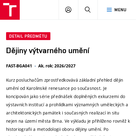
VUT
PŘIHLÁSIT
HLEDAT
MENU
SE
DETAIL PŘEDMĚTU
Dějiny výtvarného umění
FAST-BGA041
Ak. rok: 2026/2027
Kurz posluchačům zprostředkovává základní přehled dějin
umění od Karolinské renesance po současnost. Je
koncipován jako série přednášek doplněných exkurzemi do
výstavních institucí a prohlídkami významných uměleckých a
architektonických památek i současných realizací in situ
nejen na území města Brna. Ve výkladu je přihlíženo rovněž k
historiografii a metodologii oboru dějiny umění. Po