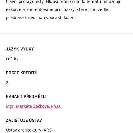
hlavní protagonisty. Hlubší proniknutí do tématu umožňují
exkurze a komentované procházky, které jsou vedle
přednášek nedílnou součástí kurzu.
JAZYK VÝUKY
čeština
POČET KREDITŮ
2
GARANT PŘEDMĚTU
Mgr. Markéta Žáčková, Ph.D.
ZAJIŠŤUJE ÚSTAV
Ústav architektury (ARC)