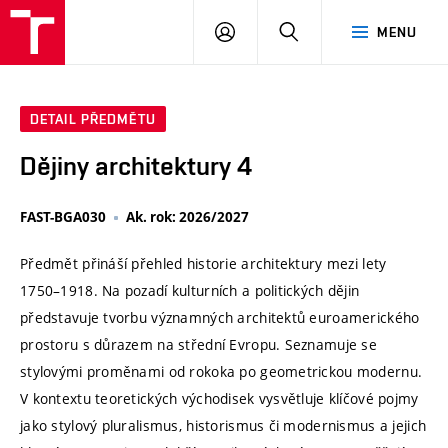
VUT
PŘIHLÁSIT
HLEDAT
MENU
SE
DETAIL PŘEDMĚTU
Dějiny architektury 4
FAST-BGA030
Ak. rok: 2026/2027
Předmět přináší přehled historie architektury mezi lety
1750–1918. Na pozadí kulturních a politických dějin
představuje tvorbu významných architektů euroamerického
prostoru s důrazem na střední Evropu. Seznamuje se
stylovými proměnami od rokoka po geometrickou modernu.
V kontextu teoretických východisek vysvětluje klíčové pojmy
jako stylový pluralismus, historismus či modernismus a jejich