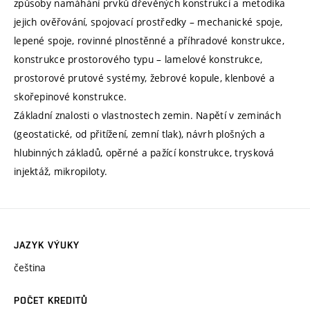
způsoby namáhání prvků dřevěných konstrukcí a metodika
jejich ověřování, spojovací prostředky – mechanické spoje,
lepené spoje, rovinné plnostěnné a příhradové konstrukce,
konstrukce prostorového typu – lamelové konstrukce,
prostorové prutové systémy, žebrové kopule, klenbové a
skořepinové konstrukce.
Základní znalosti o vlastnostech zemin. Napětí v zeminách
(geostatické, od přitížení, zemní tlak), návrh plošných a
hlubinných základů, opěrné a pažící konstrukce, trysková
injektáž, mikropiloty.
JAZYK VÝUKY
čeština
POČET KREDITŮ