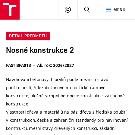
VUT
PŘIHLÁSIT
HLEDAT
MENU
SE
DETAIL PŘEDMĚTU
Nosné konstrukce 2
FAST-BFA013
Ak. rok: 2026/2027
Navrhování betonových prvků podle mezních stavů
použitelnosti, železobetonové monolitické rámové
konstrukce, plošné stropní betonové konstrukce, základové
konstrukce.
Vlastnosti dřeva a materiálů na bázi dřeva z hlediska použití
v konstrukcích, české a zahraniční standardy pro navrhování
konstrukcí, mezní stavy dřevěných konstrukcí, základní