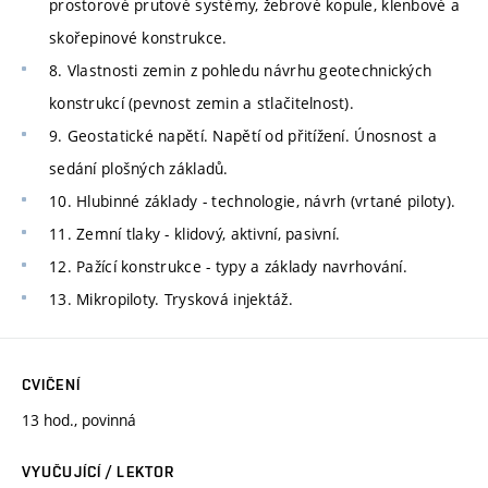
prostorové prutové systémy, žebrové kopule, klenbové a
skořepinové konstrukce.
8. Vlastnosti zemin z pohledu návrhu geotechnických
konstrukcí (pevnost zemin a stlačitelnost).
9. Geostatické napětí. Napětí od přitížení. Únosnost a
sedání plošných základů.
10. Hlubinné základy - technologie, návrh (vrtané piloty).
11. Zemní tlaky - klidový, aktivní, pasivní.
12. Pažící konstrukce - typy a základy navrhování.
13. Mikropiloty. Trysková injektáž.
CVIČENÍ
13 hod., povinná
VYUČUJÍCÍ / LEKTOR