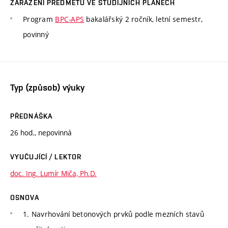
ZAŘAZENÍ PŘEDMĚTU VE STUDIJNÍCH PLÁNECH
Program
BPC-APS
bakalářský 2 ročník, letní semestr,
povinný
Typ (způsob) výuky
PŘEDNÁŠKA
26 hod., nepovinná
VYUČUJÍCÍ / LEKTOR
doc. Ing. Lumír Miča, Ph.D.
OSNOVA
1. Navrhování betonových prvků podle mezních stavů