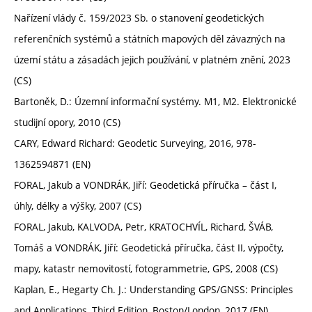
Nařízení vlády č. 159/2023 Sb. o stanovení geodetických
referenčních systémů a státních mapových děl závazných na
území státu a zásadách jejich používání, v platném znění, 2023
(CS)
Bartoněk, D.: Územní informační systémy. M1, M2. Elektronické
studijní opory, 2010 (CS)
CARY, Edward Richard: Geodetic Surveying, 2016, 978-
1362594871 (EN)
FORAL, Jakub a VONDRÁK, Jiří: Geodetická příručka – část I,
úhly, délky a výšky, 2007 (CS)
FORAL, Jakub, KALVODA, Petr, KRATOCHVÍL, Richard, ŠVÁB,
Tomáš a VONDRÁK, Jiří: Geodetická příručka, část II, výpočty,
mapy, katastr nemovitostí, fotogrammetrie, GPS, 2008 (CS)
Kaplan, E., Hegarty Ch. J.: Understanding GPS/GNSS: Principles
and Applications, Third Edition, Boston/London, 2017 (EN)