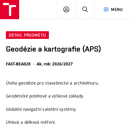
VUT
PŘIHLÁSIT
HLEDAT
MENU
SE
DETAIL PŘEDMĚTU
Geodézie a kartografie (APS)
FAST-BEA028
Ak. rok: 2026/2027
Úloha geodézie pro stavebnictví a architekturu.
Geodetické polohové a výškové základy.
Globální navigační satelitní systémy.
Úhlová a délková měření.