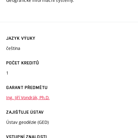
Geografické informační systémy.
JAZYK VÝUKY
čeština
POČET KREDITŮ
1
GARANT PŘEDMĚTU
Ing. Jiří Vondrák, Ph.D.
ZAJIŠŤUJE ÚSTAV
Ústav geodézie (GED)
VSTUPNÍ ZNALOSTI