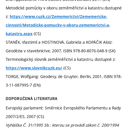
Metodické pomůcky v oboru zeměměřictví a katastru dustupné
z:
https://www.cuzk.cz/Zememerictvi/Zememericke-
cinnosti/Metodicke-pomucky-v-oboru-zememerictvi-a-
(CS)
katastru.aspx
STANĚK, Vlastimil a HOSTINOVÁ, Gabriela a KOPÁČIK Aloiz:
Geodézia v stavebníctve, 2007, ISBN 978-80-8076-048-9 (SK)
Terminologický slovník zeměměřictví a katastru, dostupné z:
(CS)
https://www.slovnikcuzk.eu/
TORGE, Wolfgang: Geodesy, de Gruyter, Berlin, 2001, ISBN 978-
3-11-087995-7 (EN)
DOPORUČENÁ LITERATURA
Evropský parlament: Směrnice Evropského Parlamentu a Rady
2007/2/ES, 2007 (CS)
Vyhláška Č. 31/1995 Sb.: kterou se provádí zákon č. 200/1994