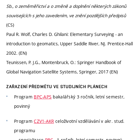
Sb., o zeměměřictví a o změně a doplnění některých zákonů
souvisejících s jeho zavedením, ve znění pozdějších předpisů
(CS)
Paul R. Wolf, Charles D. Ghilani: Elementary Surveying - an
introduction to geomatics, Upper Saddle River, NJ. Prentice-Hall
2002. (EN)
Teunissen, P. J.G., Montenbruck, O.: Springer Handbook of
Global Navigation Satellite Systems, Springer, 2017 (EN)
ZAŘAZENÍ PŘEDMĚTU VE STUDIJNÍCH PLÁNECH
Program
BPC-APS
bakalářský 3 ročník, letní semestr,
povinný
Program
CZV1-AKR
celoživotní vzdělávání v akr. stud.
programu
specializace
PBC
, 1 ročník, letní semestr, povinný