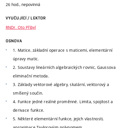
26 hod., nepovinná
VYUČUJÍCÍ / LEKTOR
RNDr. Oto Přibyl
OSNOVA
1. Matice, základní operace s maticemi, elementární
úpravy matic.
2. Soustavy lineárních algebraických rovnic, Gaussova
eliminační metoda.
3. Základy vektorové algebry, skalární, vektorový a
smíšený součin.
4. Funkce jedné reálné proměnné. Limita, spojitost a
derivace funkce.
5. Některé elementární funkce, jejich vlastnosti,
aproximace Taylorovým polynomem.