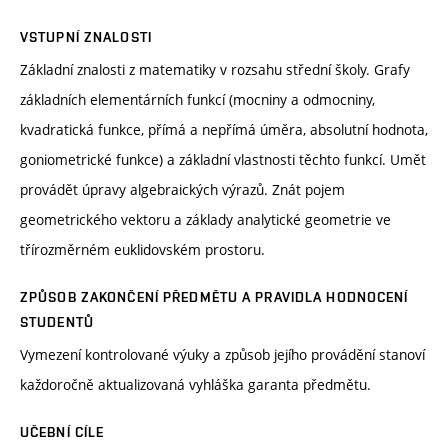
VSTUPNÍ ZNALOSTI
Základní znalosti z matematiky v rozsahu střední školy. Grafy
základních elementárních funkcí (mocniny a odmocniny,
kvadratická funkce, přímá a nepřímá úměra, absolutní hodnota,
goniometrické funkce) a základní vlastnosti těchto funkcí. Umět
provádět úpravy algebraických výrazů. Znát pojem
geometrického vektoru a základy analytické geometrie ve
třírozměrném euklidovském prostoru.
ZPŮSOB ZAKONČENÍ PŘEDMĚTU A PRAVIDLA HODNOCENÍ
STUDENTŮ
Vymezení kontrolované výuky a způsob jejího provádění stanoví
každoročně aktualizovaná vyhláška garanta předmětu.
UČEBNÍ CÍLE