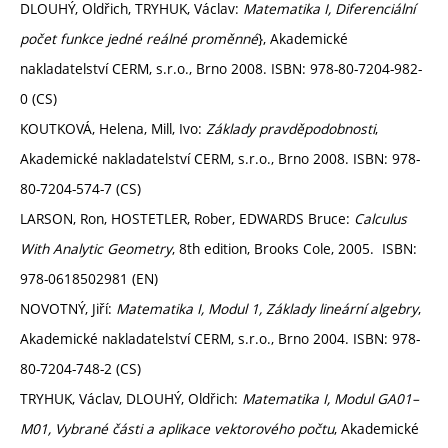
DLOUHÝ, Oldřich, TRYHUK, Václav:
Matematika I, Diferenciální
počet funkce jedné reálné proměnné
}, Akademické
nakladatelství CERM, s.r.o., Brno 2008. ISBN: 978-80-7204-982-
0 (CS)
KOUTKOVÁ, Helena, Mill, Ivo:
Základy pravděpodobnosti
,
Akademické nakladatelství CERM, s.r.o., Brno 2008. ISBN: 978-
80-7204-574-7 (CS)
LARSON, Ron, HOSTETLER, Rober, EDWARDS Bruce:
Calculus
With Analytic Geometry
, 8th edition, Brooks Cole, 2005. ISBN:
978-0618502981 (EN)
NOVOTNÝ, Jiří:
Matematika I, Modul 1, Základy lineární algebry
,
Akademické nakladatelství CERM, s.r.o., Brno 2004. ISBN: 978-
80-7204-748-2 (CS)
TRYHUK, Václav, DLOUHÝ, Oldřich:
Matematika I, Modul GA01–
M01, Vybrané části a aplikace vektorového počtu
, Akademické