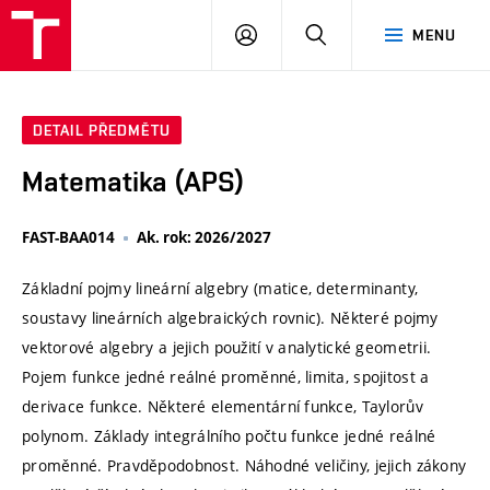
VUT
PŘIHLÁSIT
HLEDAT
MENU
SE
DETAIL PŘEDMĚTU
Matematika (APS)
FAST-BAA014
Ak. rok: 2026/2027
Základní pojmy lineární algebry (matice, determinanty,
soustavy lineárních algebraických rovnic). Některé pojmy
vektorové algebry a jejich použití v analytické geometrii.
Pojem funkce jedné reálné proměnné, limita, spojitost a
derivace funkce. Některé elementární funkce, Taylorův
polynom. Základy integrálního počtu funkce jedné reálné
proměnné. Pravděpodobnost. Náhodné veličiny, jejich zákony