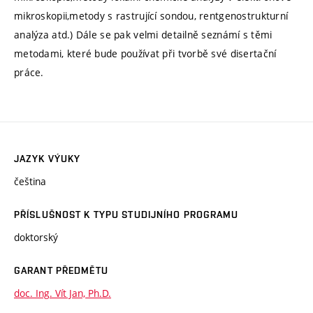
mikroskopii,metody s rastrující sondou, rentgenostrukturní
analýza atd.) Dále se pak velmi detailně seznámí s těmi
metodami, které bude používat při tvorbě své disertační
práce.
JAZYK VÝUKY
čeština
PŘÍSLUŠNOST K TYPU STUDIJNÍHO PROGRAMU
doktorský
GARANT PŘEDMĚTU
doc. Ing. Vít Jan, Ph.D.