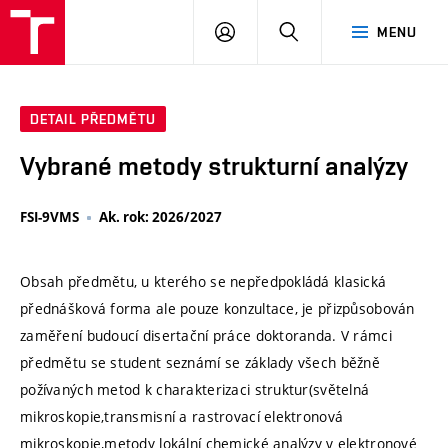
VUT
PŘIHLÁSIT
HLEDAT
MENU
SE
DETAIL PŘEDMĚTU
Vybrané metody strukturní analýzy
FSI-9VMS
Ak. rok: 2026/2027
Obsah předmětu, u kterého se nepředpokládá klasická
přednášková forma ale pouze konzultace, je přizpůsobován
zaměření budoucí disertační práce doktoranda. V rámci
předmětu se student seznámí se základy všech běžně
požívaných metod k charakterizaci struktur(světelná
mikroskopie,transmisní a rastrovací elektronová
mikroskopie,metody lokální chemické analýzy v elektronové