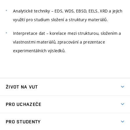
Analytické techniky – EDS, WDS, EBSD, EELS, XRD a jejich
využití pro studium složení a struktury materiálů.
Interpretace dat – korelace mezi strukturou, složením a
vlastnostmi materiálů, zpracování a prezentace
experimentálních výsledků.
ŽIVOT NA VUT
Atmosféra VUT
PRO UCHAZEČE
Prostory školy
Proč na VUT
Koleje
PRO STUDENTY
Studijní programy
Stravování