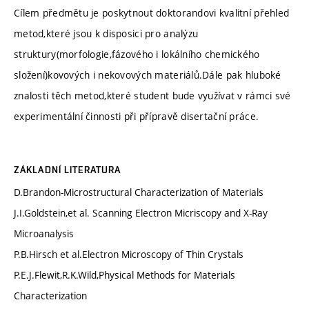
Cílem předmětu je poskytnout doktorandovi kvalitní přehled
metod,které jsou k disposici pro analýzu
struktury(morfologie,fázového i lokálního chemického
složení)kovových i nekovových materiálů.Dále pak hluboké
znalosti těch metod,které student bude využívat v rámci své
experimentální činnosti při přípravě disertační práce.
ZÁKLADNÍ LITERATURA
D.Brandon-Microstructural Characterization of Materials
J.I.Goldstein,et al. Scanning Electron Micriscopy and X-Ray
Microanalysis
P.B.Hirsch et al.Electron Microscopy of Thin Crystals
P.E.J.Flewit,R.K.Wild,Physical Methods for Materials
Characterization