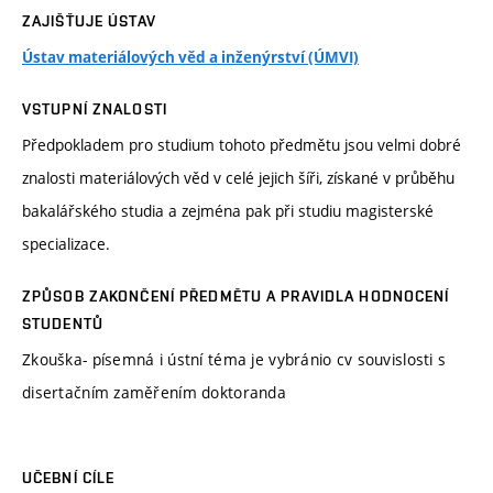
ZAJIŠŤUJE ÚSTAV
Ústav materiálových věd a inženýrství (ÚMVI)
VSTUPNÍ ZNALOSTI
Předpokladem pro studium tohoto předmětu jsou velmi dobré
znalosti materiálových věd v celé jejich šíři, získané v průběhu
bakalářského studia a zejména pak při studiu magisterské
specializace.
ZPŮSOB ZAKONČENÍ PŘEDMĚTU A PRAVIDLA HODNOCENÍ
STUDENTŮ
Zkouška- písemná i ústní téma je vybránio cv souvislosti s
disertačním zaměřením doktoranda
UČEBNÍ CÍLE