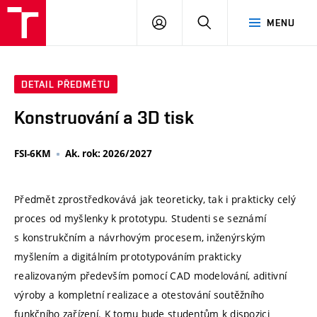
VUT
PŘIHLÁSIT
HLEDAT
MENU
SE
DETAIL PŘEDMĚTU
Konstruování a 3D tisk
FSI-6KM
Ak. rok: 2026/2027
Předmět zprostředkovává jak teoreticky, tak i prakticky celý
proces od myšlenky k prototypu. Studenti se seznámí
s konstrukčním a návrhovým procesem, inženýrským
myšlením a digitálním prototypováním prakticky
realizovaným především pomocí CAD modelování, aditivní
výroby a kompletní realizace a otestování soutěžního
funkčního zařízení. K tomu bude studentům k dispozici