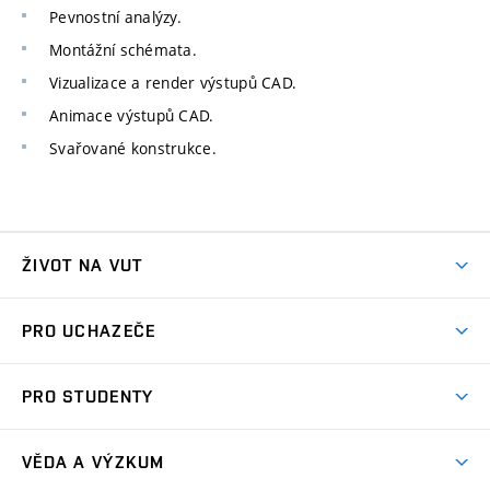
Pevnostní analýzy.
Montážní schémata.
Vizualizace a render výstupů CAD.
Animace výstupů CAD.
Svařované konstrukce.
ŽIVOT NA VUT
Atmosféra VUT
PRO UCHAZEČE
Prostory školy
Proč na VUT
Koleje
PRO STUDENTY
Studijní programy
Stravování
Předměty
Studijní předpisy
Studium a stáže v zahraničí
Stipendia
Dny otevřených dveří
VĚDA A VÝZKUM
Sport na VUT
(externí
Studijní programy
Poplatky za studium
Uznání zahraničního vzdělání
Knihovny