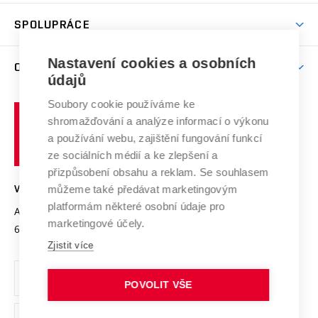
Aktivity pro juniory
Studentský život
odkaz)
Věda a výzkum na VUT
Harmonogram akademického roku
Zpracování osobních údajů studentů
Sociální bezpečí
SPOLUPRÁCE
Celoživotní vzdělávání
Brno
Podpora excelence
Závěrečné práce
Studium bez bariér
Zpracování osobních údajů uchazečů o studium
Firemní spolupráce
Mezinárodní vědecká rada
Nastavení cookies a osobních
O UNIVERZITĚ
Doktorské studium
Podpora podnikání
E-přihláška
údajů
Zahraniční spolupráce
Systém zajišťování kvality výzkumu
Profil univerzity
Spolupráce se školami
Soubory cookie používáme ke
Vysoké
Výzkumné infrastruktury
shromažďování a analýze informací o výkonu
Udržitelná univerzita
učení
Služby univerzity
Transfer znalostí
a používání webu, zajištění fungování funkcí
technické
Podnikavá univerzita / ContriBUTe
Mezinárodní dohody
ze sociálních médií a ke zlepšení a
Open Science
v
Bezpečná univerzita
přizpůsobení obsahu a reklam. Se souhlasem
Univerzitní sítě
Brně
Projekty
můžeme také předávat marketingovým
VYSOKÉ UČENÍ TECHNICKÉ V BRNĚ
Vyznamenání
platformám některé osobní údaje pro
Projekty ze strukturálních fondů
Antonínská 548/1
www.vut.cz
marketingové účely.
Organizační struktura
602 00 Brno
vut@vutbr.cz
Specifický výzkum
Zjistit více
Úřední deska
Ochrana osobních údajů
POVOLIT VŠE
(externí
Pracovní příležitosti