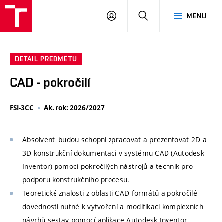
VUT
PŘIHLÁSIT
HLEDAT
MENU
SE
DETAIL PŘEDMĚTU
CAD - pokročilí
FSI-3CC
Ak. rok: 2026/2027
Absolventi budou schopni zpracovat a prezentovat 2D a
3D konstrukční dokumentaci v systému CAD (Autodesk
Inventor) pomocí pokročilých nástrojů a technik pro
podporu konstrukčního procesu.
Teoretické znalosti z oblasti CAD formátů a pokročilé
dovednosti nutné k vytvoření a modifikaci komplexních
návrhů sestav pomocí aplikace Autodesk Inventor.