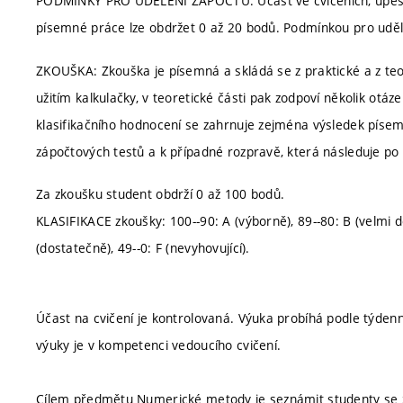
PODMÍNKY PRO UDĚLENÍ ZÁPOČTU: Účast ve cvičeních, úpěšné
písemné práce lze obdržet 0 až 20 bodů. Podmínkou pro uděle
ZKOUŠKA: Zkouška je písemná a skládá se z praktické a z teore
užitím kalkulačky, v teoretické části pak zodpoví několik otáz
klasifikačního hodnocení se zahrnuje zejména výsledek písem
zápočtových testů a k případné rozpravě, která následuje po
Za zkoušku student obdrží 0 až 100 bodů.
KLASIFIKACE zkoušky: 100--90: A (výborně), 89--80: B (velmi do
(dostatečně), 49--0: F (nevyhovující).
Účast na cvičení je kontrolovaná. Výuka probíhá podle týde
výuky je v kompetenci vedoucího cvičení.
Cílem předmětu Numerické metody je seznámit studenty se 