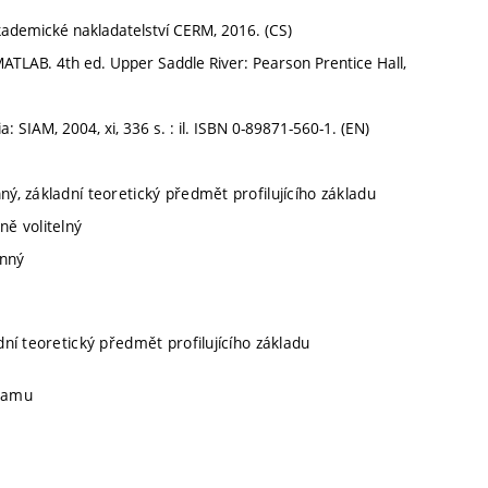
ademické nakladatelství CERM, 2016. (CS)
TLAB. 4th ed. Upper Saddle River: Pearson Prentice Hall,
SIAM, 2004, xi, 336 s. : il. ISBN 0-89871-560-1. (EN)
ný, základní teoretický předmět profilujícího základu
ně volitelný
inný
adní teoretický předmět profilujícího základu
gramu