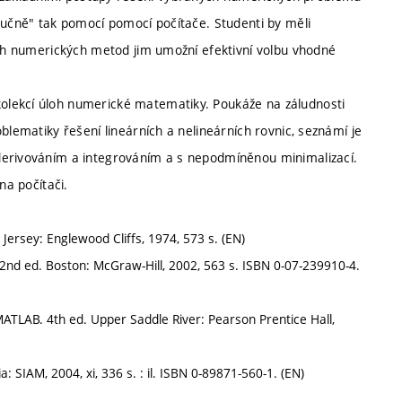
ručně" tak pomocí pomocí počítače. Studenti by měli
vých numerických metod jim umožní efektivní volbu vhodné
olekcí úloh numerické matematiky. Poukáže na záludnosti
blematiky řešení lineárních a nelineárních rovnic, seznámí je
derivováním a integrováním a s nepodmíněnou minimalizací.
na počítači.
sey: Englewood Cliffs, 1974, 573 s. (EN)
 2nd ed. Boston: McGraw-Hill, 2002, 563 s. ISBN 0-07-239910-4.
TLAB. 4th ed. Upper Saddle River: Pearson Prentice Hall,
SIAM, 2004, xi, 336 s. : il. ISBN 0-89871-560-1. (EN)