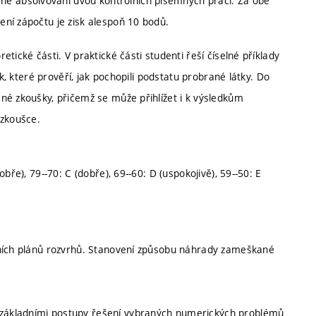
 absolvování dvou kontrolních písemných prací. Za obě
ní zápočtu je zisk alespoň 10 bodů.
tické části. V praktické části studenti řeší číselné příklady
ek, které prověří, jak pochopili podstatu probrané látky. Do
né zkoušky, přičemž se může přihlížet i k výsledkům
 zkoušce.
bře), 79--70: C (dobře), 69--60: D (uspokojivě), 59--50: E
nních plánů rozvrhů. Stanovení způsobu náhrady zameškané
základními postupy řešení vybraných numerických problémů