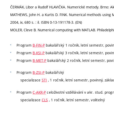
ČERMÁK, Libor a Rudolf HLAVIČKA. Numerické metody. Brno: Ak
MATHEWS, John H. a Kurtis D. FINK. Numerical methods using MA
2004, ix, 680 s. : il. ISBN 0-13-191178-3. (EN)
MOLER, Cleve B. Numerical computing with MATLAB. Philadelphia: 
Program
B-FIN-P
bakalářský 1 ročník, letní semestr, povin
Program
B-KSI-P
bakalářský 3 ročník, letní semestr, povin
Program
B-MET-P
bakalářský 2 ročník, letní semestr, pov
Program
B-ZSI-P
bakalářský
specializace
STI
, 1 ročník, letní semestr, povinný, zákl
Program
C-AKR-P
celoživotní vzdělávání v akr. stud. pro
specializace
CLS
, 1 ročník, letní semestr, volitelný