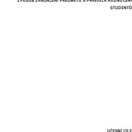
ZPŮSOB ZAKONČENÍ PŘEDMĚTU A PRAVIDLA HODNOCENÍ
STUDENTŮ
UČEBNÍ CÍLE