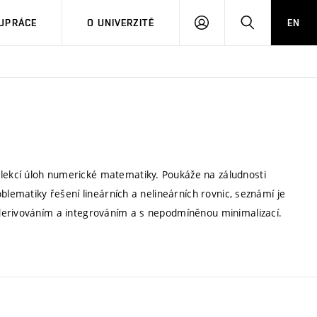
PŘIHLÁSIT
HLEDAT
UPRÁCE
O UNIVERZITĚ
EN
SE
ekcí úloh numerické matematiky. Poukáže na záludnosti
blematiky řešení lineárních a nelineárních rovnic, seznámí je
derivováním a integrováním a s nepodmíněnou minimalizací.