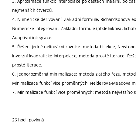
3. Aproximace funkcí: Interpolace po částech lineární, po čá
nejmenších čtverců.
4. Numerické derivování: Základní formule, Richardsonova ex
Numerické integrování: Základní formule (obdélníková, licho
Adaptivní integrace.
5. Řešení jedné nelineární rovnice: metoda bisekce, Newton
inverzní kvadratické interpolace, metoda prosté iterace. Ře
prosté iterace.
6. Jednorozměrná minimalizace: metoda zlatého řezu, metoda
Minimalizace funkcí více proměnných: Nelderova-Meadova 
7. Minimalizace funkcí více proměnných: metoda největšího 
26 hod., povinná