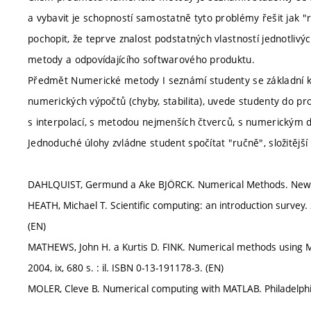
a vybavit je schopností samostatně tyto problémy řešit jak "
pochopit, že teprve znalost podstatných vlastností jednotli
metody a odpovídajícího softwarového produktu.
Předmět Numerické metody I seznámí studenty se základní k
numerických výpočtů (chyby, stabilita), uvede studenty do pro
s interpolací, s metodou nejmenších čtverců, s numerickým 
Jednoduché úlohy zvládne student spočítat "ručně", složitější 
DAHLQUIST, Germund a Ake BJÖRCK. Numerical Methods. New Jer
HEATH, Michael T. Scientific computing: an introduction survey.
(EN)
MATHEWS, John H. a Kurtis D. FINK. Numerical methods using MA
2004, ix, 680 s. : il. ISBN 0-13-191178-3. (EN)
MOLER, Cleve B. Numerical computing with MATLAB. Philadelphia: 