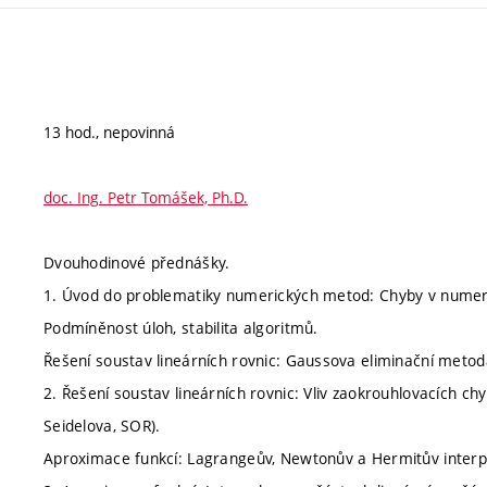
13 hod., nepovinná
doc. Ing. Petr Tomášek, Ph.D.
Dvouhodinové přednášky.
1. Úvod do problematiky numerických metod: Chyby v numeric
Podmíněnost úloh, stabilita algoritmů.
Řešení soustav lineárních rovnic: Gaussova eliminační metoda
2. Řešení soustav lineárních rovnic: Vliv zaokrouhlovacích c
Seidelova, SOR).
Aproximace funkcí: Lagrangeův, Newtonův a Hermitův interp