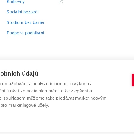
(externí
Knihovny
odkaz)
Sociální bezpečí
Studium bez bariér
Podpora podnikání
sobních údajů
romažďování a analýze informací o výkonu a
VYSOKÉ UČENÍ TECHNICKÉ V BRNĚ
ní funkcí ze sociálních médií a ke zlepšení a
Antonínská 548/1
www.vut.cz
 Se souhlasem můžeme také předávat marketingovým
602 00 Brno
vut@vutbr.cz
 pro marketingové účely.