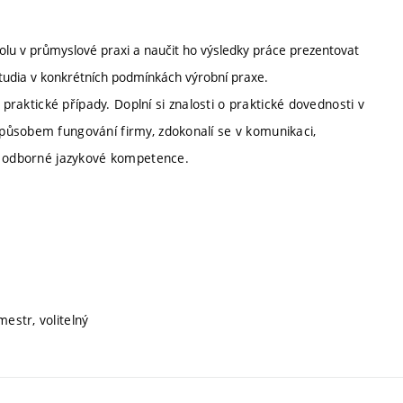
kolu v průmyslové praxi a naučit ho výsledky práce prezentovat
 studia v konkrétních podmínkách výrobní praxe.
 praktické případy. Doplní si znalosti o praktické dovednosti v
působem fungování firmy, zdokonalí se v komunikaci,
ké odborné jazykové kompetence.
mestr, volitelný