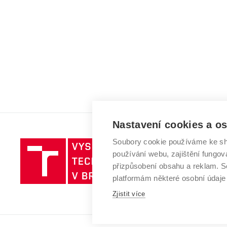
Nastavení cookies a o
Soubory cookie používáme ke sh
Vysoké
používání webu, zajištění fungová
učení
přizpůsobení obsahu a reklam.
technické
platformám některé osobní údaje
v
Brně
Zjistit více