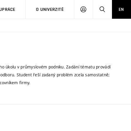
PŘIHLÁSIT
HLEDAT
UPRÁCE
O UNIVERZITĚ
EN
SE
ího úkolu v průmyslovém podniku. Zadání tématu provádí
odboru. Student řeší zadaný problém zcela samostatně;
acovníkem firmy.