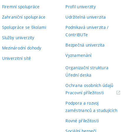
Firemní spolupráce
Profil univerzity
Zahraniční spolupráce
Udržitelná univerzita
Spolupráce se školami
Podnikavá univerzita /
ContriBUTe
Služby univerzity
Bezpečná univerzita
Mezinárodní dohody
Vyznamenání
Univerzitní sítě
Organizační struktura
Úřední deska
Ochrana osobních údajů
(externí
Pracovní příležitosti
odkaz)
Podpora a rozvoj
zaměstnanců a studujících
Rovné příležitosti
Sociální bezpečí