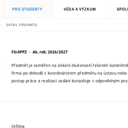
PRO STUDENTY
VĚDA A VÝZKUM
SPOL
DETAIL PŘEDMĚTU
FSI-0PPZ
Ak. rok: 2026/2027
Předmět je zaměřen na získání zkušeností řešením konkrétn
firma po dohodě s koordinátorem předmětu na ústavu nebo 
postup práce a realizaci zadání konzultuje s odpovědným pr
čeština