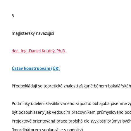
3
magisterský navazující
doc. Ing. Daniel Koutný, Ph.D.
Ústav konstruování (ÚK)
Předpokládají se teoretické znalosti získané během bakalářskéh
Podmínky udělení klasifikovaného zápočtu: obhajoba písemně z
být odsouhlaseny jak vedoucím pracovníkem průmyslového podn
Projektově orientovaná praxe probíhá dle zvyklostí průmyslo
(koordinátorem spolupráce s podniky).