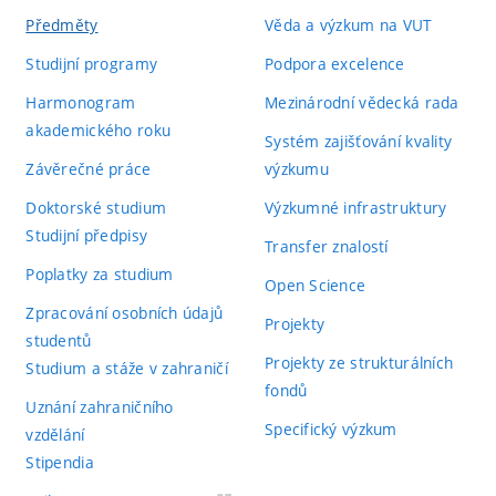
Předměty
Věda a výzkum na VUT
Studijní programy
Podpora excelence
Harmonogram
Mezinárodní vědecká rada
akademického roku
Systém zajišťování kvality
Závěrečné práce
výzkumu
Doktorské studium
Výzkumné infrastruktury
Studijní předpisy
Transfer znalostí
Poplatky za studium
Open Science
Zpracování osobních údajů
Projekty
studentů
Projekty ze strukturálních
Studium a stáže v zahraničí
fondů
Uznání zahraničního
Specifický výzkum
vzdělání
Stipendia