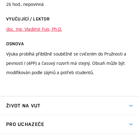
26 hod., nepovinná
VYUČUJÍCÍ / LEKTOR
doc. Ing. Vladimír Fuis, Ph.D.
OSNOVA
Výuka probíhá přibližně souběžně se cvičením do Pružnosti a
pevnosti I (4PP) a časový rozvrh má stejný. Obsah může být
modifikován podle zájmů a potřeb studentů.
ŽIVOT NA VUT
Atmosféra VUT
PRO UCHAZEČE
Prostory školy
Proč na VUT