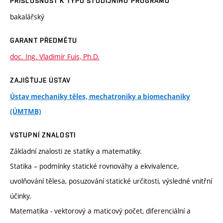
PŘÍSLUŠNOST K TYPU STUDIJNÍHO PROGRAMU
bakalářský
GARANT PŘEDMĚTU
doc. Ing. Vladimír Fuis, Ph.D.
ZAJIŠŤUJE ÚSTAV
Ústav mechaniky těles, mechatroniky a biomechaniky
(ÚMTMB)
VSTUPNÍ ZNALOSTI
Základní znalosti ze statiky a matematiky.
Statika – podmínky statické rovnováhy a ekvivalence,
uvolňování tělesa, posuzování statické určitosti, výsledné vnitřní
účinky.
Matematika - vektorový a maticový počet, diferenciální a