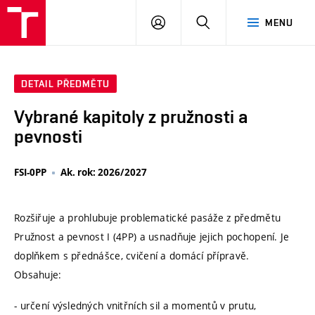
VUT
PŘIHLÁSIT
HLEDAT
MENU
SE
DETAIL PŘEDMĚTU
Vybrané kapitoly z pružnosti a
pevnosti
FSI-0PP
Ak. rok: 2026/2027
Rozšiřuje a prohlubuje problematické pasáže z předmětu
Pružnost a pevnost I (4PP) a usnadňuje jejich pochopení. Je
doplňkem s přednášce, cvičení a domácí přípravě.
Obsahuje:
- určení výsledných vnitřních sil a momentů v prutu,