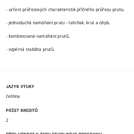
- určení průřezových charakteristik příčného průřezu prutu,
- jednoduchá namáhání prutu - tah/tlak, krut a ohyb,
- kombinovaná namáhání prutů,
- vzpěrná stabilita prutů.
JAZYK VÝUKY
čeština
POČET KREDITŮ
2