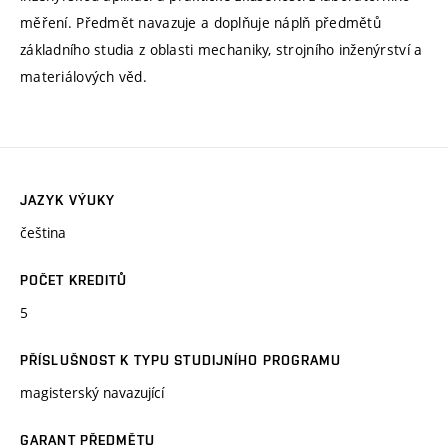
měření. Předmět navazuje a doplňuje náplň předmětů
základního studia z oblasti mechaniky, strojního inženýrství a
materiálových věd.
JAZYK VÝUKY
čeština
POČET KREDITŮ
5
PŘÍSLUŠNOST K TYPU STUDIJNÍHO PROGRAMU
magisterský navazující
GARANT PŘEDMĚTU