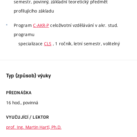
semestr, povinný, základní teoretický předmět
profilujícího základu
Program
C-AKR-P
celoživotní vzdělávání v akr. stud.
programu
specializace
CLS
, 1 ročník, letní semestr, volitelný
Typ (způsob) výuky
PŘEDNÁŠKA
16 hod., povinná
VYUČUJÍCÍ / LEKTOR
prof. Ing. Martin Hartl, Ph.D.