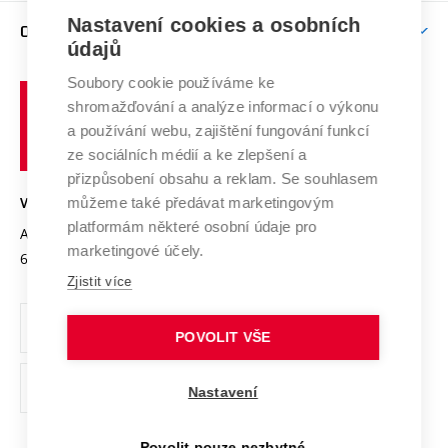
Zpracování osobních údajů uchazečů o studium
Firemní spolupráce
Mezinárodní vědecká rada
Nastavení cookies a osobních
O UNIVERZITĚ
Doktorské studium
Podpora podnikání
E-přihláška
údajů
Zahraniční spolupráce
Systém zajišťování kvality výzkumu
Profil univerzity
Spolupráce se školami
Soubory cookie používáme ke
Vysoké
Výzkumné infrastruktury
shromažďování a analýze informací o výkonu
Udržitelná univerzita
učení
Služby univerzity
Transfer znalostí
a používání webu, zajištění fungování funkcí
technické
Podnikavá univerzita / ContriBUTe
Mezinárodní dohody
ze sociálních médií a ke zlepšení a
Open Science
v
Bezpečná univerzita
přizpůsobení obsahu a reklam. Se souhlasem
Univerzitní sítě
Brně
Projekty
můžeme také předávat marketingovým
VYSOKÉ UČENÍ TECHNICKÉ V BRNĚ
Vyznamenání
platformám některé osobní údaje pro
Projekty ze strukturálních fondů
Antonínská 548/1
www.vut.cz
marketingové účely.
Organizační struktura
602 00 Brno
vut@vutbr.cz
Specifický výzkum
Zjistit více
Úřední deska
Ochrana osobních údajů
POVOLIT VŠE
(externí
Pracovní příležitosti
Nastavení
odkaz)
Podpora a rozvoj zaměstnanců a studujících
Povolit pouze nezbytné