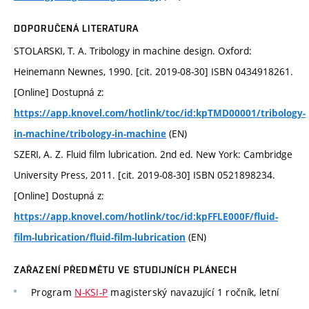
DOPORUČENÁ LITERATURA
STOLARSKI, T. A. Tribology in machine design. Oxford:
Heinemann Newnes, 1990. [cit. 2019-08-30] ISBN 0434918261.
[Online] Dostupná z:
https://app.knovel.com/hotlink/toc/id:kpTMD00001/tribology-
(EN)
in-machine/tribology-in-machine
SZERI, A. Z. Fluid film lubrication. 2nd ed. New York: Cambridge
University Press, 2011. [cit. 2019-08-30] ISBN 0521898234.
[Online] Dostupná z:
https://app.knovel.com/hotlink/toc/id:kpFFLE000F/fluid-
(EN)
film-lubrication/fluid-film-lubrication
ZAŘAZENÍ PŘEDMĚTU VE STUDIJNÍCH PLÁNECH
Program
N-KSI-P
magisterský navazující 1 ročník, letní