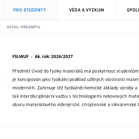
PRO STUDENTY
VĚDA A VÝZKUM
SPOL
DETAIL PŘEDMĚTU
FSI-WUF
Ak. rok: 2026/2027
Předmět Úvod do fyziky materiálů má poskytnout studentům 
Je koncipován jako fyzikální podklad užitných vlastností materi
moderních. Zahrnuje též fyzikálněchemické základy výroby a
tak interdisciplinární vazbu s technologiemi nekovových mate
oboru materiálového inženýrství, strojírenské a slévárenské 