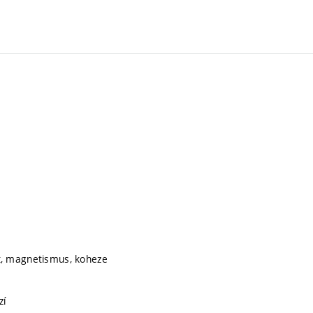
ost, magnetismus, koheze
zí