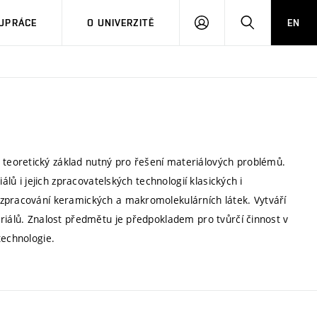
PŘIHLÁSIT
HLEDAT
UPRÁCE
O UNIVERZITĚ
EN
SE
teoretický základ nutný pro řešení materiálových problémů.
álů i jejich zpracovatelských technologií klasických i
 zpracování keramických a makromolekulárních látek. Vytváří
riálů. Znalost předmětu je předpokladem pro tvůrčí činnost v
technologie.