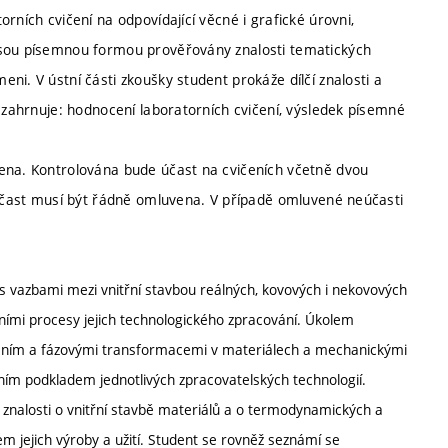
rních cvičení na odpovídající věcné i grafické úrovni,
jsou písemnou formou prověřovány znalosti tematických
ni. V ústní části zkoušky student prokáže dílčí znalosti a
e zahrnuje: hodnocení laboratorních cvičení, výsledek písemné
vena. Kontrolována bude účast na cvičeních včetně dvou
Neúčast musí být řádně omluvena. V případě omluvené neúčasti
s vazbami mezi vnitřní stavbou reálných, kovových i nekovových
kálními procesy jejich technologického zpracování. Úkolem
žením a fázovými transformacemi v materiálech a mechanickými
lním podkladem jednotlivých zpracovatelských technologií.
znalosti o vnitřní stavbě materiálů a o termodynamických a
m jejich výroby a užití. Student se rovněž seznámí se