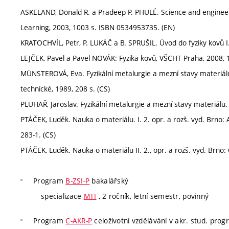
ASKELAND, Donald R. a Pradeep P. PHULÉ. Science and engineer
Learning, 2003, 1003 s. ISBN 0534953735. (EN)
KRATOCHVÍL, Petr, P. LUKÁČ a B. SPRUŠIL. Úvod do fyziky kovů I.
LEJČEK, Pavel a Pavel NOVÁK: Fyzika kovů, VŠCHT Praha, 2008, 1
MÜNSTEROVÁ, Eva. Fyzikální metalurgie a mezní stavy materiálu
technické, 1989, 208 s. (CS)
PLUHAŘ, Jaroslav. Fyzikální metalurgie a mezní stavy materiálu. 
PTÁČEK, Luděk. Nauka o materiálu. I. 2. opr. a rozš. vyd. Brno
283-1. (CS)
PTÁČEK, Luděk. Nauka o materiálu II. 2., opr. a rozš. vyd. Brno
Program
B-ZSI-P
bakalářský
specializace
MTI
, 2 ročník, letní semestr, povinný
Program
C-AKR-P
celoživotní vzdělávání v akr. stud. pro