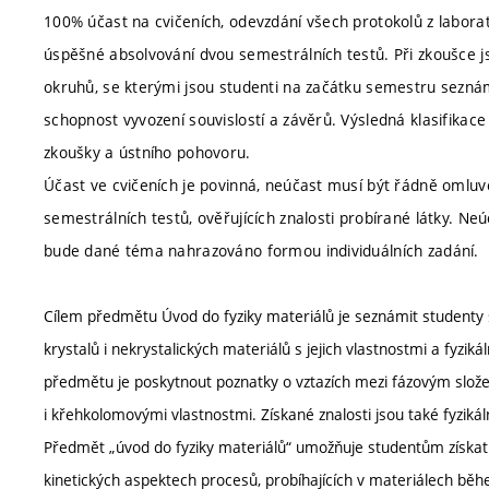
100% účast na cvičeních, odevzdání všech protokolů z laborato
úspěšné absolvování dvou semestrálních testů. Při zkoušce 
okruhů, se kterými jsou studenti na začátku semestru seznáme
schopnost vyvození souvislostí a závěrů. Výsledná klasifikac
zkoušky a ústního pohovoru.
Účast ve cvičeních je povinná, neúčast musí být řádně omlu
semestrálních testů, ověřujících znalosti probírané látky. 
bude dané téma nahrazováno formou individuálních zadání.
Cílem předmětu Úvod do fyziky materiálů je seznámit studenty 
krystalů i nekrystalických materiálů s jejich vlastnostmi a fyzi
předmětu je poskytnout poznatky o vztazích mezi fázovým slo
i křehkolomovými vlastnostmi. Získané znalosti jsou také fyziká
Předmět „úvod do fyziky materiálů“ umožňuje studentům získat 
kinetických aspektech procesů, probíhajících v materiálech běhe