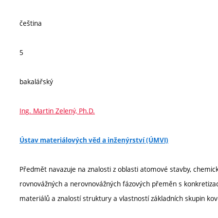
čeština
5
bakalářský
Ing. Martin Zelený, Ph.D.
Ústav materiálových věd a inženýrství (ÚMVI)
Předmět navazuje na znalosti z oblasti atomové stavby, chemic
rovnovážných a nerovnovážných fázových přeměn s konkretizac
materiálů a znalostí struktury a vlastností základních skupin k