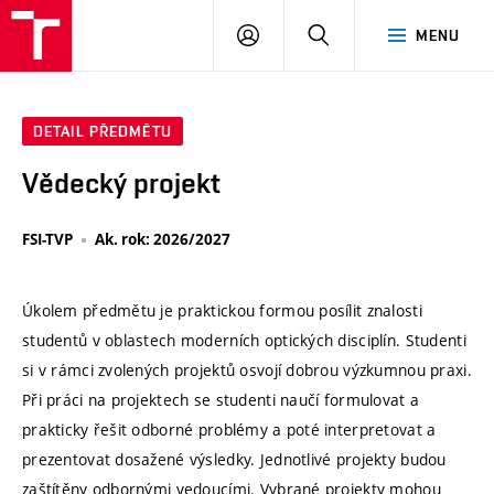
VUT
PŘIHLÁSIT
HLEDAT
MENU
SE
DETAIL PŘEDMĚTU
Vědecký projekt
FSI-TVP
Ak. rok: 2026/2027
Úkolem předmětu je praktickou formou posílit znalosti
studentů v oblastech moderních optických disciplín. Studenti
si v rámci zvolených projektů osvojí dobrou výzkumnou praxi.
Při práci na projektech se studenti naučí formulovat a
prakticky řešit odborné problémy a poté interpretovat a
prezentovat dosažené výsledky. Jednotlivé projekty budou
zaštítěny odbornými vedoucími. Vybrané projekty mohou