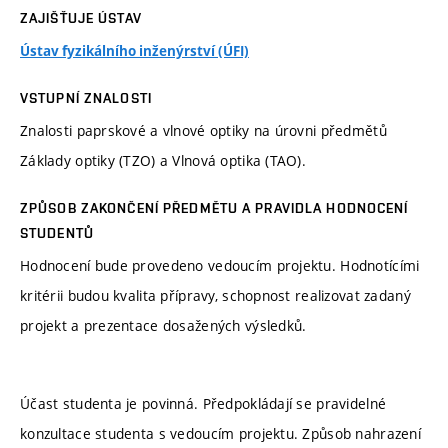
ZAJIŠŤUJE ÚSTAV
Ústav fyzikálního inženýrství (ÚFI)
VSTUPNÍ ZNALOSTI
Znalosti paprskové a vlnové optiky na úrovni předmětů
Základy optiky (TZO) a Vlnová optika (TAO).
ZPŮSOB ZAKONČENÍ PŘEDMĚTU A PRAVIDLA HODNOCENÍ
STUDENTŮ
Hodnocení bude provedeno vedoucím projektu. Hodnotícími
kritérii budou kvalita přípravy, schopnost realizovat zadaný
projekt a prezentace dosažených výsledků.
Účast studenta je povinná. Předpokládají se pravidelné
konzultace studenta s vedoucím projektu. Způsob nahrazení