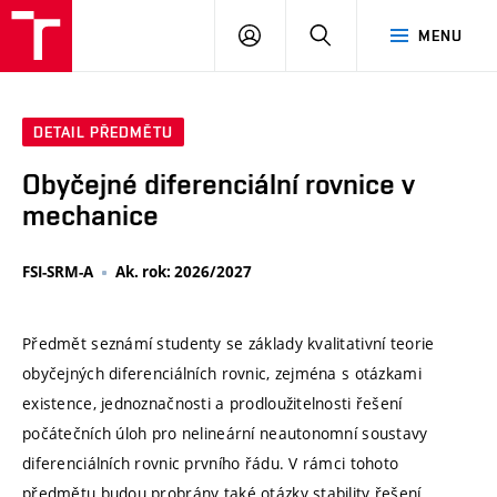
VUT
PŘIHLÁSIT
HLEDAT
MENU
SE
DETAIL PŘEDMĚTU
Obyčejné diferenciální rovnice v
mechanice
FSI-SRM-A
Ak. rok: 2026/2027
Předmět seznámí studenty se základy kvalitativní teorie
obyčejných diferenciálních rovnic, zejména s otázkami
existence, jednoznačnosti a prodloužitelnosti řešení
počátečních úloh pro nelineární neautonomní soustavy
diferenciálních rovnic prvního řádu. V rámci tohoto
předmětu budou probrány také otázky stability řešení