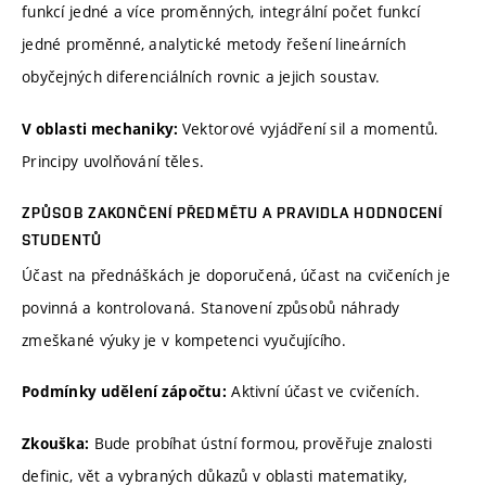
funkcí jedné a více proměnných, integrální počet funkcí
jedné proměnné, analytické metody řešení lineárních
obyčejných diferenciálních rovnic a jejich soustav.
Vektorové vyjádření sil a momentů.
V oblasti mechaniky:
Principy uvolňování těles.
ZPŮSOB ZAKONČENÍ PŘEDMĚTU A PRAVIDLA HODNOCENÍ
STUDENTŮ
Účast na přednáškách je doporučená, účast na cvičeních je
povinná a kontrolovaná. Stanovení způsobů náhrady
zmeškané výuky je v kompetenci vyučujícího.
Aktivní účast ve cvičeních.
Podmínky udělení zápočtu:
Bude probíhat ústní formou, prověřuje znalosti
Zkouška:
definic, vět a vybraných důkazů v oblasti matematiky,