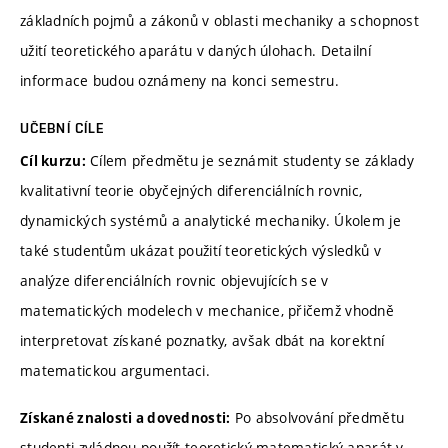
základních pojmů a zákonů v oblasti mechaniky a schopnost
užití teoretického aparátu v daných úlohach. Detailní
informace budou oznámeny na konci semestru.
UČEBNÍ CÍLE
Cílem předmětu je seznámit studenty se základy
Cíl kurzu:
kvalitativní teorie obyčejných diferenciálních rovnic,
dynamických systémů a analytické mechaniky. Úkolem je
také studentům ukázat použití teoretických výsledků v
analýze diferenciálních rovnic objevujících se v
matematických modelech v mechanice, přičemž vhodně
interpretovat získané poznatky, avšak dbát na korektní
matematickou argumentaci.
Po absolvování předmětu
Získané znalosti a dovednosti:
studenti zvládnou použít teoretický matematický aparát v