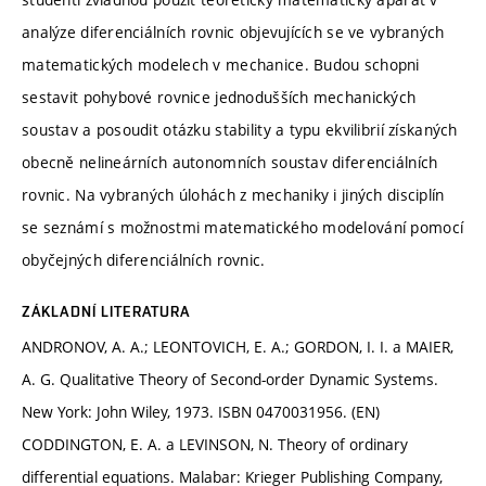
analýze diferenciálních rovnic objevujících se ve vybraných
matematických modelech v mechanice. Budou schopni
sestavit pohybové rovnice jednodušších mechanických
soustav a posoudit otázku stability a typu ekvilibrií získaných
obecně nelineárních autonomních soustav diferenciálních
rovnic. Na vybraných úlohách z mechaniky i jiných disciplín
se seznámí s možnostmi matematického modelování pomocí
obyčejných diferenciálních rovnic.
ZÁKLADNÍ LITERATURA
ANDRONOV, A. A.; LEONTOVICH, E. A.; GORDON, I. I. a MAIER,
A. G. Qualitative Theory of Second-order Dynamic Systems.
New York: John Wiley, 1973. ISBN 0470031956. (EN)
CODDINGTON, E. A. a LEVINSON, N. Theory of ordinary
differential equations. Malabar: Krieger Publishing Company,