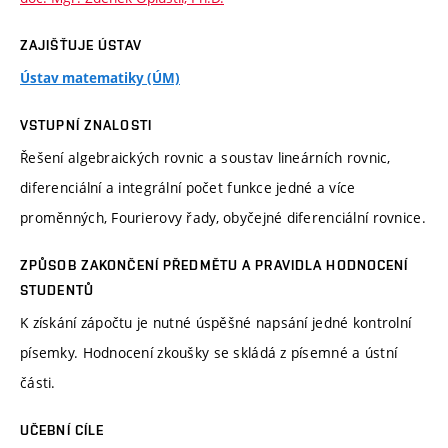
ZAJIŠŤUJE ÚSTAV
Ústav matematiky (ÚM)
VSTUPNÍ ZNALOSTI
Řešení algebraických rovnic a soustav lineárních rovnic,
diferenciální a integrální počet funkce jedné a více
proměnných, Fourierovy řady, obyčejné diferenciální rovnice.
ZPŮSOB ZAKONČENÍ PŘEDMĚTU A PRAVIDLA HODNOCENÍ
STUDENTŮ
K získání zápočtu je nutné úspěšné napsání jedné kontrolní
písemky. Hodnocení zkoušky se skládá z písemné a ústní
části.
UČEBNÍ CÍLE