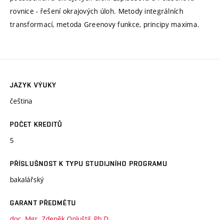
rovnice - řešení okrajových úloh. Metody integrálních
transformací, metoda Greenovy funkce, principy maxima.
JAZYK VÝUKY
čeština
POČET KREDITŮ
5
PŘÍSLUŠNOST K TYPU STUDIJNÍHO PROGRAMU
bakalářský
GARANT PŘEDMĚTU
doc. Mgr. Zdeněk Opluštil, Ph.D.