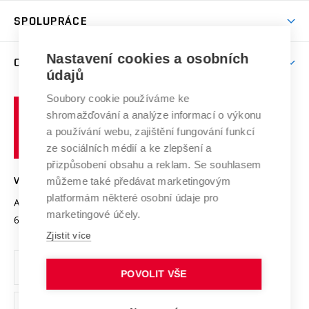
Studentský život
odkaz)
Věda a výzkum na VUT
Harmonogram akademického roku
Zpracování osobních údajů studentů
Sociální bezpečí
SPOLUPRÁCE
Celoživotní vzdělávání
Brno
Podpora excelence
Závěrečné práce
Studium bez bariér
Zpracování osobních údajů uchazečů o studium
Firemní spolupráce
Mezinárodní vědecká rada
Nastavení cookies a osobních
O UNIVERZITĚ
Doktorské studium
Podpora podnikání
E-přihláška
údajů
Zahraniční spolupráce
Systém zajišťování kvality výzkumu
Profil univerzity
Spolupráce se školami
Soubory cookie používáme ke
Vysoké
Výzkumné infrastruktury
shromažďování a analýze informací o výkonu
Udržitelná univerzita
učení
Služby univerzity
Transfer znalostí
a používání webu, zajištění fungování funkcí
technické
Podnikavá univerzita / ContriBUTe
Mezinárodní dohody
ze sociálních médií a ke zlepšení a
Open Science
v
Bezpečná univerzita
přizpůsobení obsahu a reklam. Se souhlasem
Univerzitní sítě
Brně
Projekty
můžeme také předávat marketingovým
VYSOKÉ UČENÍ TECHNICKÉ V BRNĚ
Vyznamenání
platformám některé osobní údaje pro
Projekty ze strukturálních fondů
Antonínská 548/1
www.vut.cz
marketingové účely.
Organizační struktura
602 00 Brno
vut@vutbr.cz
Specifický výzkum
Zjistit více
Úřední deska
Ochrana osobních údajů
POVOLIT VŠE
(externí
Pracovní příležitosti