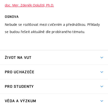
doc. Mgr. Zdeněk Opluštil, Ph.D.
OSNOVA
Nebude se rozlišovat mezi cvičením a přednáškou. Příklady
se budou řešeit aktuálně dle probíraného tématu.
ŽIVOT NA VUT
Atmosféra VUT
PRO UCHAZEČE
Prostory školy
Proč na VUT
Koleje
PRO STUDENTY
Studijní programy
Stravování
Předměty
Studijní předpisy
Studium a stáže v zahraničí
Stipendia
Dny otevřených dveří
VĚDA A VÝZKUM
Sport na VUT
(externí
Studijní programy
Poplatky za studium
Uznání zahraničního vzdělání
Knihovny
Aktivity pro juniory