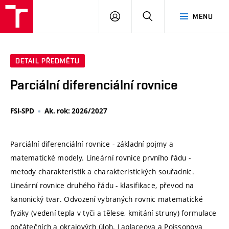
VUT
PŘIHLÁSIT
HLEDAT
MENU
SE
DETAIL PŘEDMĚTU
Parciální diferenciální rovnice
FSI-SPD
Ak. rok: 2026/2027
Parciální diferenciální rovnice - základní pojmy a
matematické modely. Lineární rovnice prvního řádu -
metody charakteristik a charakteristických souřadnic.
Lineární rovnice druhého řádu - klasifikace, převod na
kanonický tvar. Odvození vybraných rovnic matematické
fyziky (vedení tepla v tyči a tělese, kmitání struny) formulace
počátečních a okrajových úloh. Laplaceova a Poissonova