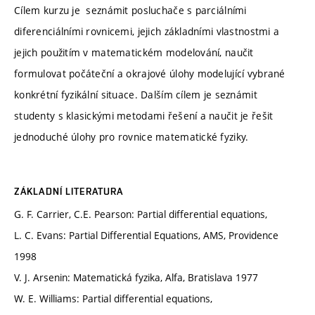
Cílem kurzu je seznámit posluchače s parciálními
diferenciálními rovnicemi, jejich základními vlastnostmi a
jejich použitím v matematickém modelování, naučit
formulovat počáteční a okrajové úlohy modelující vybrané
konkrétní fyzikální situace. Dalším cílem je seznámit
studenty s klasickými metodami řešení a naučit je řešit
jednoduché úlohy pro rovnice matematické fyziky.
ZÁKLADNÍ LITERATURA
G. F. Carrier, C.E. Pearson: Partial differential equations,
L. C. Evans: Partial Differential Equations, AMS, Providence
1998
V. J. Arsenin: Matematická fyzika, Alfa, Bratislava 1977
W. E. Williams: Partial differential equations,