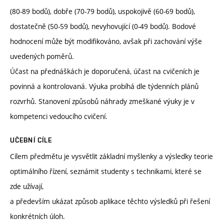
(80-89 bodů), dobře (70-79 bodů), uspokojivě (60-69 bodů),
dostatečně (50-59 bodů), nevyhovující (0-49 bodů). Bodové
hodnocení může být modifikováno, avšak při zachování výše
uvedených poměrů.
Účast na přednáškách je doporučená, účast na cvičeních je
povinná a kontrolovaná. Výuka probíhá dle týdenních plánů
rozvrhů. Stanovení způsobů náhrady zmeškané výuky je v
kompetenci vedoucího cvičení.
UČEBNÍ CÍLE
Cílem předmětu je vysvětlit základní myšlenky a výsledky teorie
optimálního řízení, seznámit studenty s technikami, které se
zde užívají,
a především ukázat způsob aplikace těchto výsledků při řešení
konkrétních úloh.