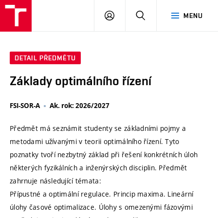
VUT
PŘIHLÁSIT
HLEDAT
MENU
SE
DETAIL PŘEDMĚTU
Základy optimálního řízení
FSI-SOR-A
Ak. rok: 2026/2027
Předmět má seznámit studenty se základními pojmy a
metodami užívanými v teorii optimálního řízení. Tyto
poznatky tvoří nezbytný základ při řešení konkrétních úloh
některých fyzikálních a inženýrských disciplin. Předmět
zahrnuje následující témata:
Přípustné a optimální regulace. Princip maxima. Lineární
úlohy časové optimalizace. Úlohy s omezenými fázovými