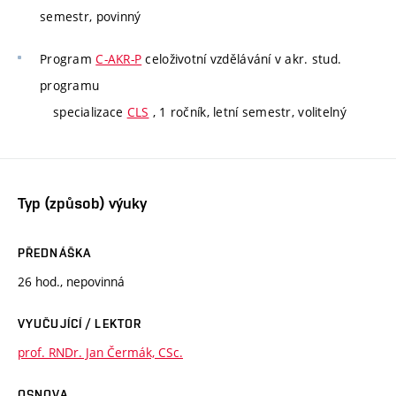
semestr, povinný
Program
C-AKR-P
celoživotní vzdělávání v akr. stud.
programu
specializace
CLS
, 1 ročník, letní semestr, volitelný
Typ (způsob) výuky
PŘEDNÁŠKA
26 hod., nepovinná
VYUČUJÍCÍ / LEKTOR
prof. RNDr. Jan Čermák, CSc.
OSNOVA