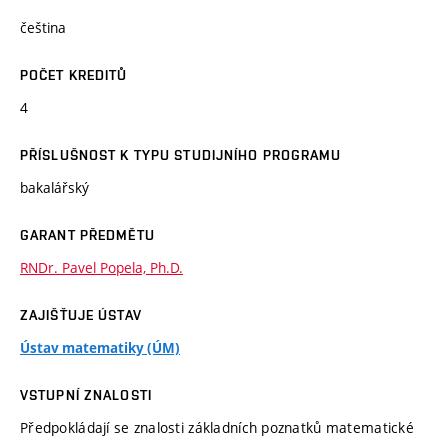
čeština
POČET KREDITŮ
4
PŘÍSLUŠNOST K TYPU STUDIJNÍHO PROGRAMU
bakalářský
GARANT PŘEDMĚTU
RNDr. Pavel Popela, Ph.D.
ZAJIŠŤUJE ÚSTAV
Ústav matematiky (ÚM)
VSTUPNÍ ZNALOSTI
Předpokládají se znalosti základních poznatků matematické