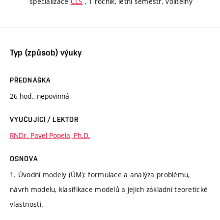
specializace
CLS
, 1 ročník, letní semestr, volitelný
Typ (způsob) výuky
PŘEDNÁŠKA
26 hod., nepovinná
VYUČUJÍCÍ / LEKTOR
RNDr. Pavel Popela, Ph.D.
OSNOVA
1. Úvodní modely (ÚM): formulace a analýza problému,
návrh modelu, klasifikace modelů a jejich základní teoretické
vlastnosti.