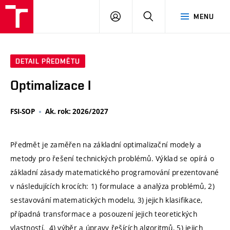
VUT
PŘIHLÁSIT
HLEDAT
MENU
SE
DETAIL PŘEDMĚTU
Optimalizace I
FSI-SOP
Ak. rok: 2026/2027
Předmět je zaměřen na základní optimalizační modely a
metody pro řešení technických problémů. Výklad se opírá o
základní zásady matematického programování prezentované
v následujících krocích: 1) formulace a analýza problémů, 2)
sestavování matematických modelu, 3) jejich klasifikace,
případná transformace a posouzení jejich teoretických
vlastností, 4) výběr a úpravy řešících algoritmů, 5) jejich