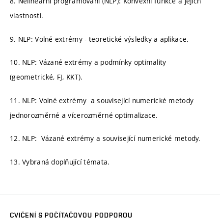
8. Nelineární programování (NLP): Konvexní funkce a jejich
vlastnosti.
9. NLP: Volné extrémy - teoretické výsledky a aplikace.
10. NLP: Vázané extrémy a podmínky optimality
(geometrické, FJ, KKT).
11. NLP: Volné extrémy a související numerické metody
jednorozměrné a vícerozměrné optimalizace.
12. NLP: Vázané extrémy a související numerické metody.
13. Vybraná doplňující témata.
CVIČENÍ S POČÍTAČOVOU PODPOROU