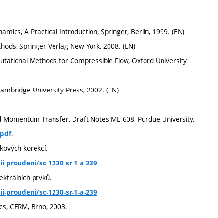
mics, A Practical Introduction, Springer, Berlin, 1999. (EN)
thods, Springer-Verlag New York, 2008. (EN)
putational Methods for Compressible Flow, Oxford University
Cambridge University Press, 2002. (EN)
nd Momentum Transfer, Draft Notes ME 608, Purdue University,
.
.pdf
kových korekcí.
i-proudeni/sc-1230-sr-1-a-239
ektrálních prvků.
i-proudeni/sc-1230-sr-1-a-239
cs, CERM, Brno, 2003.