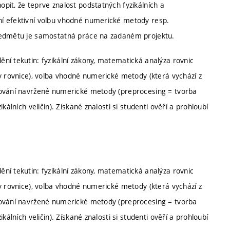
pit, že teprve znalost podstatných fyzikálních a
í efektivní volbu vhodné numerické metody resp.
předmětu je samostatná práce na zadaném projektu.
ní tekutin: fyzikální zákony, matematická analýza rovnic
y rovnice), volba vhodné numerické metody (která vychází z
lování navržené numerické metody (preprocesing = tvorba
álních veličin). Získané znalosti si studenti ověří a prohloubí
ní tekutin: fyzikální zákony, matematická analýza rovnic
y rovnice), volba vhodné numerické metody (která vychází z
lování navržené numerické metody (preprocesing = tvorba
álních veličin). Získané znalosti si studenti ověří a prohloubí