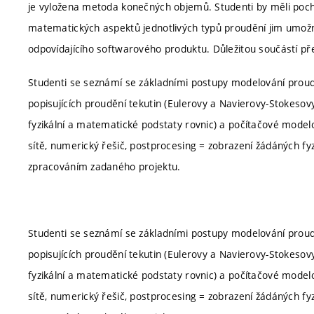
je vyložena metoda konečných objemů. Studenti by měli pocho
matematických aspektů jednotlivých typů proudění jim umožn
odpovídajícího softwarového produktu. Důležitou součástí 
Studenti se seznámí se základními postupy modelování proudě
popisujících proudění tekutin (Eulerovy a Navierovy-Stokesov
fyzikální a matematické podstaty rovnic) a počítačové mode
sítě, numerický řešič, postprocesing = zobrazení žádáných fyzik
zpracováním zadaného projektu.
Studenti se seznámí se základními postupy modelování proudě
popisujících proudění tekutin (Eulerovy a Navierovy-Stokesov
fyzikální a matematické podstaty rovnic) a počítačové mode
sítě, numerický řešič, postprocesing = zobrazení žádáných fyzik