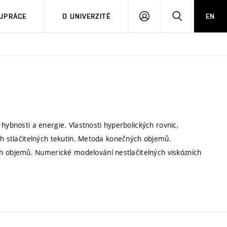
PŘIHLÁSIT
HLEDAT
UPRÁCE
O UNIVERZITĚ
EN
SE
hybnosti a energie. Vlastnosti hyperbolických rovnic,
ch stlačitelných tekutin. Metoda konečných objemů.
 objemů. Numerické modelování nestlačitelných viskózních