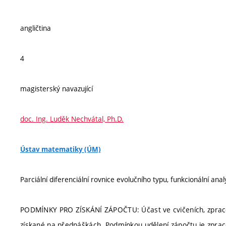
angličtina
4
magisterský navazující
doc. Ing. Luděk Nechvátal, Ph.D.
Ústav matematiky (ÚM)
Parciální diferenciální rovnice evolučního typu, funkcionální ana
PODMÍNKY PRO ZÍSKÁNÍ ZÁPOČTU: Účast ve cvičeních, zpracov
získané na přednáškách. Podmínkou udělení zápočtu je zpra