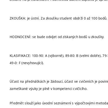
ZKOUŠKA: je ústní. Za zkoušku student obdrží 0 až 100 bodů.
HODNOCENÍ: se bude odvíjet od získaných bodů u zkoušky.
KLASIFIKACE: 100-90: A (výborně), 89-80: B (velmi dobře), 79-7
49-0: F (nevyhovující).
Účast na přednáškách je žádoucí, účast ve cvičeních je povi
zameškané výuky je plně v kompetenci cvičícího.
Předmět slouží jako úvodní seznámení s výpočtovými metodam