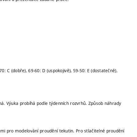
0: C (dobře), 69-60: D (uspokojivě), 59-50: E (dostatečně),
nná. Výuka probíhá podle týdenních rozvrhů. Způsob náhrady
i pro modelování proudění tekutin. Pro stlačitelné proudění