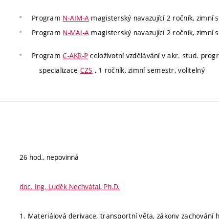
Program
N-AIM-A
magisterský navazující 2 ročník, zimní 
Program
N-MAI-A
magisterský navazující 2 ročník, zimní 
Program
C-AKR-P
celoživotní vzdělávání v akr. stud. pro
specializace
CZS
, 1 ročník, zimní semestr, volitelný
26 hod., nepovinná
doc. Ing. Luděk Nechvátal, Ph.D.
1. Materiálová derivace, transportní věta, zákony zachování 