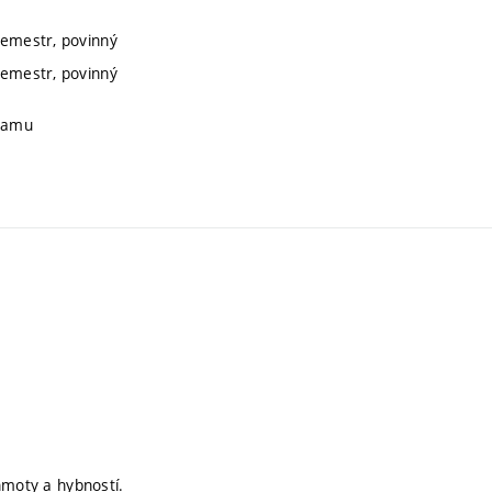
semestr, povinný
semestr, povinný
gramu
hmoty a hybností.