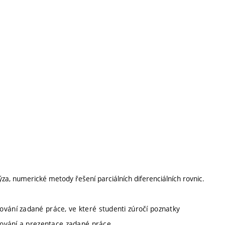
lýza, numerické metody řešení parciálních diferenciálních rovnic.
ání zadané práce, ve které studenti zúročí poznatky
cování a prezentace zadané práce.