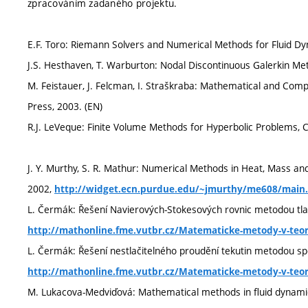
zpracováním zadaného projektu.
E.F. Toro: Riemann Solvers and Numerical Methods for Fluid Dyna
J.S. Hesthaven, T. Warburton: Nodal Discontinuous Galerkin Me
M. Feistauer, J. Felcman, I. Straškraba: Mathematical and Com
Press, 2003. (EN)
R.J. LeVeque: Finite Volume Methods for Hyperbolic Problems, 
J. Y. Murthy, S. R. Mathur: Numerical Methods in Heat, Mass a
2002,
http://widget.ecn.purdue.edu/~jmurthy/me608/main
L. Čermák: Řešení Navierových-Stokesových rovnic metodou tla
http://mathonline.fme.vutbr.cz/Matematicke-metody-v-teori
L. Čermák: Řešení nestlačitelného proudění tekutin metodou sp
http://mathonline.fme.vutbr.cz/Matematicke-metody-v-teori
M. Lukacova-Medviďová: Mathematical methods in fluid dynami