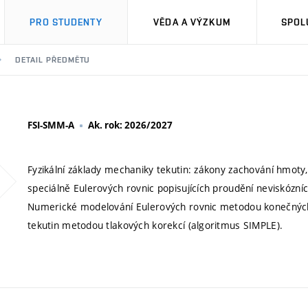
PRO STUDENTY
VĚDA A VÝZKUM
SPOL
DETAIL PŘEDMĚTU
FSI-SMM-A
Ak. rok: 2026/2027
Fyzikální základy mechaniky tekutin: zákony zachování hmoty, 
speciálně Eulerových rovnic popisujících proudění neviskózní
Numerické modelování Eulerových rovnic metodou konečných
tekutin metodou tlakových korekcí (algoritmus SIMPLE).