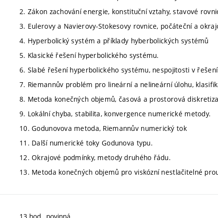
2. Zákon zachování energie, konstituční vztahy, stavové rovni
3. Eulerovy a Navierovy-Stokesovy rovnice, počáteční a okra
4. Hyperbolický systém a příklady hyberbolických systémů
5. Klasické řešení hyperbolického systému.
6. Slabé řešení hyperbolického systému, nespojitosti v řešení
7. Riemannův problém pro lineární a nelineární úlohu, klasifik
8. Metoda konečných objemů, časová a prostorová diskretiza
9. Lokální chyba, stabilita, konvergence numerické metody.
10. Godunovova metoda, Riemannův numerický tok
11. Další numerické toky Godunova typu.
12. Okrajové podmínky, metody druhého řádu.
13. Metoda konečných objemů pro viskózní nestlačitelné prou
13 hod., povinná