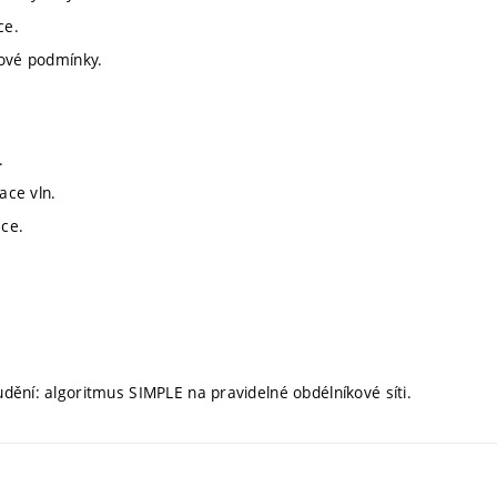
ce.
jové podmínky.
.
ace vln.
ce.
dění: algoritmus SIMPLE na pravidelné obdélníkové síti.