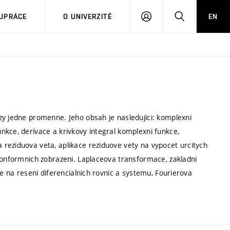
PŘIHLÁSIT
HLEDAT
UPRÁCE
O UNIVERZITĚ
EN
SE
zy jedne promenne. Jeho obsah je nasledujici: komplexni
nkce, derivace a krivkovy integral komplexni funkce,
reziduova veta, aplikace reziduove vety na vypocet urcitych
 konformnich zobrazeni. Laplaceova transformace, zakladni
ce na reseni diferencialnich rovnic a systemu, Fourierova