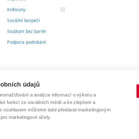
(externí
Knihovny
odkaz)
Sociální bezpečí
Studium bez bariér
Podpora podnikání
sobních údajů
romažďování a analýze informací o výkonu a
VYSOKÉ UČENÍ TECHNICKÉ V BRNĚ
ní funkcí ze sociálních médií a ke zlepšení a
Antonínská 548/1
www.vut.cz
 Se souhlasem můžeme také předávat marketingovým
602 00 Brno
vut@vutbr.cz
 pro marketingové účely.