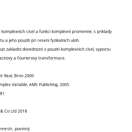
 komplexnich cisel a funkci komplexni promenne, s priklady
 a jeho pouziti pri reseni fyzikalnich uloh.
zakladni dovednosti v pouziti komplexnich cisel, vypoctu
placeovy a Fourierovy transformace.
ir Real, Brno 2000
omplex Variable, AMS Publishing, 2005
981
d & Co Ltd 2018
semestr, povinný