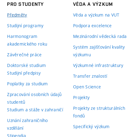
PRO STUDENTY
VĚDA A VÝZKUM
Předměty
Věda a výzkum na VUT
Studijní programy
Podpora excelence
Harmonogram
Mezinárodní vědecká rada
akademického roku
Systém zajišťování kvality
Závěrečné práce
výzkumu
Doktorské studium
Výzkumné infrastruktury
Studijní předpisy
Transfer znalostí
Poplatky za studium
Open Science
Zpracování osobních údajů
Projekty
studentů
Projekty ze strukturálních
Studium a stáže v zahraničí
fondů
Uznání zahraničního
Specifický výzkum
vzdělání
Stipendia