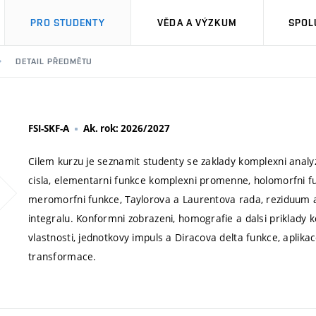
PRO STUDENTY
VĚDA A VÝZKUM
SPOL
DETAIL PŘEDMĚTU
FSI-SKF-A
Ak. rok: 2026/2027
Cilem kurzu je seznamit studenty se zaklady komplexni analy
cisla, elementarni funkce komplexni promenne, holomorfni fu
meromorfni funkce, Taylorova a Laurentova rada, reziduum a 
integralu. Konformni zobrazeni, homografie a dalsi priklady
vlastnosti, jednotkovy impuls a Diracova delta funkce, aplika
transformace.