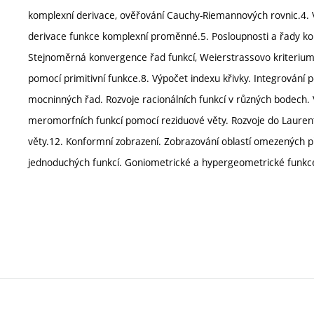
komplexní derivace, ověřování Cauchy-Riemannových rovnic.4.
derivace funkce komplexní proměnné.5. Posloupnosti a řady ko
Stejnoměrná konvergence řad funkcí, Weierstrassovo kriterium
pomocí primitivní funkce.8. Výpočet indexu křivky. Integrování
mocninných řad. Rozvoje racionálních funkcí v různých bodech.
meromorfních funkcí pomocí reziduové věty. Rozvoje do Laurent
věty.12. Konformní zobrazení. Zobrazování oblastí omezených 
jednoduchých funkcí. Goniometrické a hypergeometrické funkce