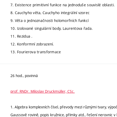
7. Existence primitivní funkce na jednoduše souvislé oblasti.
8. Cauchyho věta, Cauchyho integrální vzorec
9. Věta o jednoznačnosti holomorfních funkcí
10. Izolované singulární body, Laurentova řada.
11. Rezidua .
12. Konformní zobrazení.
13. Fourierova transformace
26 hod., povinná
prof. RNDr. Miloslav Druckmüller, CSc.
1. Algebra komplexních čísel, převody mezi různými tvary, vý
Gaussově rovině, popis kružnice, přímky atd., řešení nerovnic v