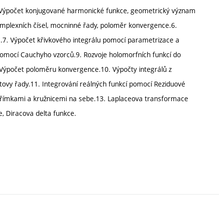
 Výpočet konjugované harmonické funkce, geometrický význam
mplexních čísel, mocninné řady, poloměr konvergence.6.
.7. Výpočet křivkového integrálu pomocí parametrizace a
 pomocí Cauchyho vzorců.9. Rozvoje holomorfních funkcí do
 Výpočet poloměru konvergence.10. Výpočty integrálů z
ovy řady.11. Integrování reálných funkcí pomocí Reziduové
přímkami a kružnicemi na sebe.13. Laplaceova transformace
, Diracova delta funkce.