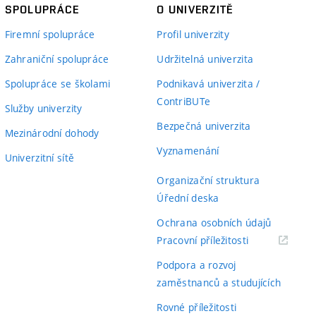
SPOLUPRÁCE
O UNIVERZITĚ
Firemní spolupráce
Profil univerzity
Zahraniční spolupráce
Udržitelná univerzita
Spolupráce se školami
Podnikavá univerzita /
ContriBUTe
Služby univerzity
Bezpečná univerzita
Mezinárodní dohody
Vyznamenání
Univerzitní sítě
Organizační struktura
Úřední deska
Ochrana osobních údajů
(externí
Pracovní příležitosti
odkaz)
Podpora a rozvoj
zaměstnanců a studujících
Rovné příležitosti