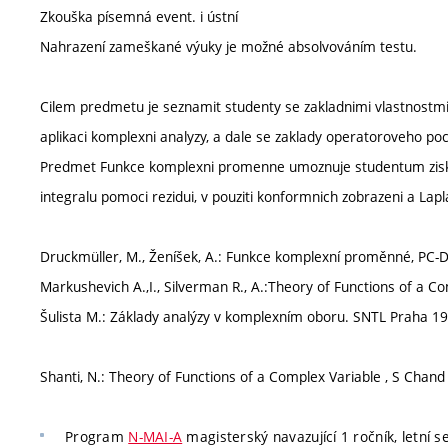
Zkouška písemná event. i ústní
Nahrazení zameškané výuky je možné absolvováním testu.
Cilem predmetu je seznamit studenty se zakladnimi vlastnostmi
aplikaci komplexni analyzy, a dale se zaklady operatoroveho poctu
Predmet Funkce komplexni promenne umoznuje studentum ziskat 
integralu pomoci rezidui, v pouziti konformnich zobrazeni a La
Druckmüller, M., Ženíšek, A.: Funkce komplexní proměnné, PC-D
Markushevich A.,I., Silverman R., A.:Theory of Functions of a C
Šulista M.: Základy analýzy v komplexním oboru. SNTL Praha 1
Shanti, N.: Theory of Functions of a Complex Variable , S Chan
Program
N-MAI-A
magisterský navazující 1 ročník, letní 