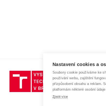
Nastavení cookies a o
Soubory cookie používáme ke sh
Vysoké
používání webu, zajištění fungová
učení
přizpůsobení obsahu a reklam.
technické
platformám některé osobní údaje
v
Brně
Zjistit více