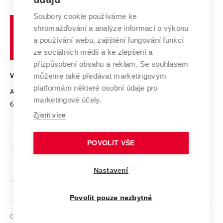
Systém zajišťování kvality výzkumu
Profil univerzity
Spolupráce se školami
Soubory cookie používáme ke
Vysoké
Výzkumné infrastruktury
shromažďování a analýze informací o výkonu
Udržitelná univerzita
učení
Služby univerzity
Transfer znalostí
a používání webu, zajištění fungování funkcí
technické
Podnikavá univerzita / ContriBUTe
Mezinárodní dohody
ze sociálních médií a ke zlepšení a
Open Science
v
Bezpečná univerzita
přizpůsobení obsahu a reklam. Se souhlasem
Univerzitní sítě
Brně
Projekty
můžeme také předávat marketingovým
VYSOKÉ UČENÍ TECHNICKÉ V BRNĚ
Vyznamenání
platformám některé osobní údaje pro
Projekty ze strukturálních fondů
Antonínská 548/1
www.vut.cz
marketingové účely.
Organizační struktura
602 00 Brno
vut@vutbr.cz
Specifický výzkum
Zjistit více
Úřední deska
Ochrana osobních údajů
POVOLIT VŠE
(externí
Pracovní příležitosti
Nastavení
odkaz)
Podpora a rozvoj zaměstnanců a studujících
Povolit pouze nezbytné
Rovné příležitosti
Copyright © 2026 VUT
Sociální bezpečí