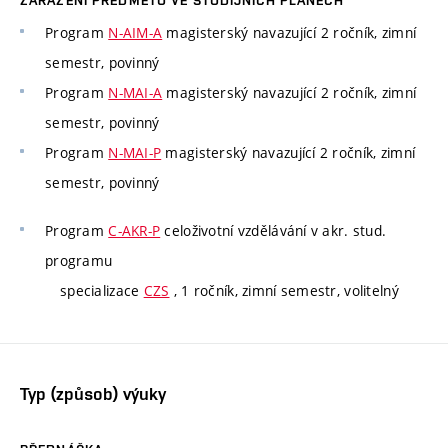
ZAŘAZENÍ PŘEDMĚTU VE STUDIJNÍCH PLÁNECH
Program
N-AIM-A
magisterský navazující 2 ročník, zimní
semestr, povinný
Program
N-MAI-A
magisterský navazující 2 ročník, zimní
semestr, povinný
Program
N-MAI-P
magisterský navazující 2 ročník, zimní
semestr, povinný
Program
C-AKR-P
celoživotní vzdělávání v akr. stud.
programu
specializace
CZS
, 1 ročník, zimní semestr, volitelný
Typ (způsob) výuky