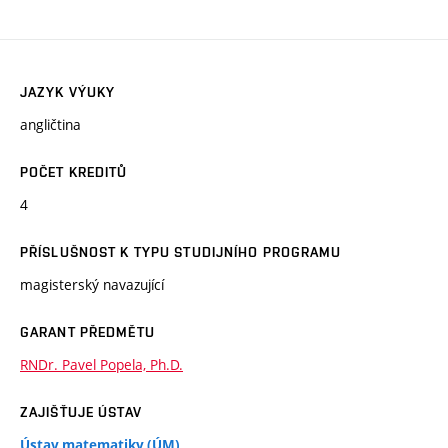
JAZYK VÝUKY
angličtina
POČET KREDITŮ
4
PŘÍSLUŠNOST K TYPU STUDIJNÍHO PROGRAMU
magisterský navazující
GARANT PŘEDMĚTU
RNDr. Pavel Popela, Ph.D.
ZAJIŠŤUJE ÚSTAV
Ústav matematiky (ÚM)