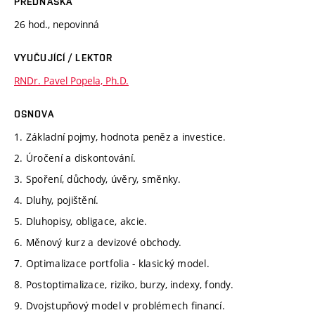
PŘEDNÁŠKA
26 hod., nepovinná
VYUČUJÍCÍ / LEKTOR
RNDr. Pavel Popela, Ph.D.
OSNOVA
1. Základní pojmy, hodnota peněz a investice.
2. Úročení a diskontování.
3. Spoření, důchody, úvěry, směnky.
4. Dluhy, pojištění.
5. Dluhopisy, obligace, akcie.
6. Měnový kurz a devizové obchody.
7. Optimalizace portfolia - klasický model.
8. Postoptimalizace, riziko, burzy, indexy, fondy.
9. Dvojstupňový model v problémech financí.