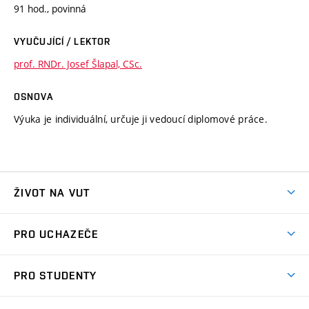
91 hod., povinná
VYUČUJÍCÍ / LEKTOR
prof. RNDr. Josef Šlapal, CSc.
OSNOVA
Výuka je individuální, určuje ji vedoucí diplomové práce.
ŽIVOT NA VUT
Atmosféra VUT
PRO UCHAZEČE
Prostory školy
Proč na VUT
Koleje
PRO STUDENTY
Studijní programy
Stravování
Předměty
Studijní předpisy
Studium a stáže v zahraničí
Stipendia