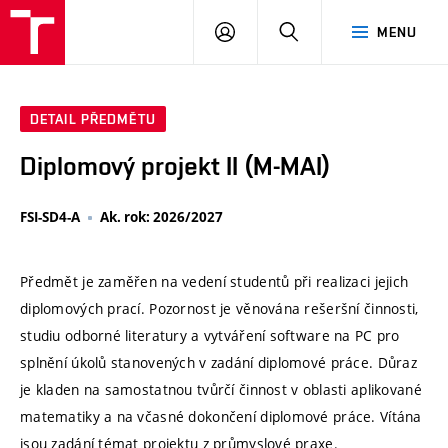
VUT
PŘIHLÁSIT
HLEDAT
MENU
SE
DETAIL PŘEDMĚTU
Diplomový projekt II (M-MAI)
FSI-SD4-A
Ak. rok: 2026/2027
Předmět je zaměřen na vedení studentů při realizaci jejich
diplomových prací. Pozornost je věnována rešeršní činnosti,
studiu odborné literatury a vytváření software na PC pro
splnění úkolů stanovených v zadání diplomové práce. Důraz
je kladen na samostatnou tvůrčí činnost v oblasti aplikované
matematiky a na včasné dokončení diplomové práce. Vítána
jsou zadání témat projektu z průmyslové praxe.