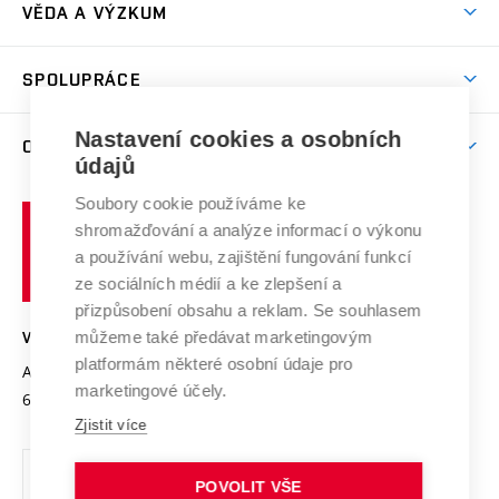
Dny otevřených dveří
VĚDA A VÝZKUM
Sport na VUT
(externí
Studijní programy
Poplatky za studium
Uznání zahraničního vzdělání
Knihovny
Aktivity pro juniory
Studentský život
odkaz)
Věda a výzkum na VUT
Harmonogram akademického roku
Zpracování osobních údajů studentů
Sociální bezpečí
SPOLUPRÁCE
Celoživotní vzdělávání
Brno
Podpora excelence
Závěrečné práce
Studium bez bariér
Zpracování osobních údajů uchazečů o studium
Firemní spolupráce
Mezinárodní vědecká rada
Nastavení cookies a osobních
O UNIVERZITĚ
Doktorské studium
Podpora podnikání
E-přihláška
údajů
Zahraniční spolupráce
Systém zajišťování kvality výzkumu
Profil univerzity
Spolupráce se školami
Soubory cookie používáme ke
Vysoké
Výzkumné infrastruktury
shromažďování a analýze informací o výkonu
Udržitelná univerzita
učení
Služby univerzity
Transfer znalostí
a používání webu, zajištění fungování funkcí
technické
Podnikavá univerzita / ContriBUTe
Mezinárodní dohody
ze sociálních médií a ke zlepšení a
Open Science
v
Bezpečná univerzita
přizpůsobení obsahu a reklam. Se souhlasem
Univerzitní sítě
Brně
Projekty
můžeme také předávat marketingovým
VYSOKÉ UČENÍ TECHNICKÉ V BRNĚ
Vyznamenání
platformám některé osobní údaje pro
Projekty ze strukturálních fondů
Antonínská 548/1
www.vut.cz
marketingové účely.
Organizační struktura
602 00 Brno
vut@vutbr.cz
Specifický výzkum
Zjistit více
Úřední deska
Ochrana osobních údajů
POVOLIT VŠE