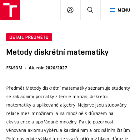
VUT
PŘIHLÁSIT
HLEDAT
MENU
SE
DETAIL PŘEDMĚTU
Metody diskrétní matematiky
FSI-SDM
Ak. rok: 2026/2027
Předmět Metody diskrétní matematiky seznamuje studenty
se základními poznatky z teorie množin, diskrétní
matematiky a aplikované algebry. Nejprve jsou studovány
relace mezi množinami a na množině s důrazem na
ekvivalence a upořádané množiny. Pak je pozornost
věnována axiomu výběru a kardinálním a ordinálním číslům.
Poté následuje výklad teorie svazů, přičemž hlavní důraz je