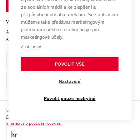
technické
Podnikavá univerzita / ContriBUTe
Mezinárodní dohody
ze sociálních médií a ke zlepšení a
Open Science
v
Bezpečná univerzita
přizpůsobení obsahu a reklam. Se souhlasem
Univerzitní sítě
Brně
Projekty
můžeme také předávat marketingovým
VYSOKÉ UČENÍ TECHNICKÉ V BRNĚ
Vyznamenání
platformám některé osobní údaje pro
Projekty ze strukturálních fondů
Antonínská 548/1
www.vut.cz
marketingové účely.
Organizační struktura
602 00 Brno
vut@vutbr.cz
Specifický výzkum
Zjistit více
Úřední deska
Ochrana osobních údajů
POVOLIT VŠE
(externí
Pracovní příležitosti
Nastavení
odkaz)
Podpora a rozvoj zaměstnanců a studujících
Povolit pouze nezbytné
Rovné příležitosti
Copyright © 2026 VUT
Sociální bezpečí
Prohlášení o přístupnosti
HR Award
Informace o používání cookies
Kontakty