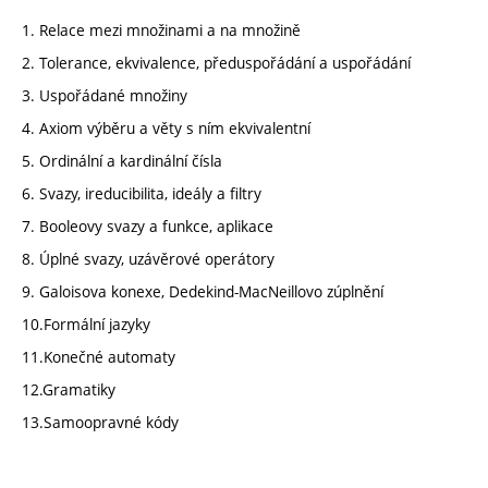
1. Relace mezi množinami a na množině
2. Tolerance, ekvivalence, předuspořádání a uspořádání
3. Uspořádané množiny
4. Axiom výběru a věty s ním ekvivalentní
5. Ordinální a kardinální čísla
6. Svazy, ireducibilita, ideály a filtry
7. Booleovy svazy a funkce, aplikace
8. Úplné svazy, uzávěrové operátory
9. Galoisova konexe, Dedekind-MacNeillovo zúplnění
10.Formální jazyky
11.Konečné automaty
12.Gramatiky
13.Samoopravné kódy