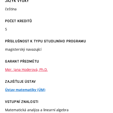
JAZYK VÝUKY
čeština
POČET KREDITŮ
5
PŘÍSLUŠNOST K TYPU STUDIJNÍHO PROGRAMU
magisterský navazující
GARANT PŘEDMĚTU
Mgr. Jana Hoderová, Ph.D.
ZAJIŠŤUJE ÚSTAV
Ústav matematiky (ÚM)
VSTUPNÍ ZNALOSTI
Matematická analýza a linearní algebra