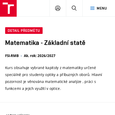
VUT
PŘIHLÁSIT
HLEDAT
MENU
SE
DETAIL PŘEDMĚTU
Matematika - Základní statě
FSI-RMB
Ak. rok: 2026/2027
Kurs obsahuje vybrané kapitoly z matematiky určené
speciálně pro studenty optiky a příbuzných oborů. Hlavní
pozornost je věnována matematické analýze , práci s
funkcemi a jejich využití v optice.