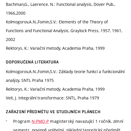
Bachman,G., Laerence, N.: Functional analysis, Dover Pub.,
1966,2000
Kolmogorov,A.N.,Fomin,S.V.: Elements of the Theory of
Functions and Functional Analysis, Graylock Press, 1957, 1961,
2002
Rektorys, K.: Variační metody, Academia Praha, 1999
DOPORUČENÁ LITERATURA
Kolmogorov,A.N.,Fomin,S.V.: Základy teorie funkcí a funkcionální
analýzy, SNTL Praha 1975
Rektorys, K.: Variační metody, Academia Praha, 1999
Veit, J. Integrální transformace: SNTL, Praha 1979
ZAŘAZENÍ PŘEDMĚTU VE STUDIJNÍCH PLÁNECH
Program
N-PMO-P
magisterský navazující 1 ročník, zimní
semestr, povinně volitelný, základní teoretický předmět