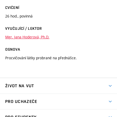
CVIČENÍ
26 hod., povinná
VYUČUJÍCÍ / LEKTOR
Mgr. Jana Hoderová, Ph.D.
OSNOVA
Procvičování látky probrané na přednášce.
ŽIVOT NA VUT
Atmosféra VUT
PRO UCHAZEČE
Prostory školy
Proč na VUT
Koleje