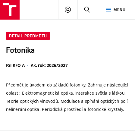
VUT
PŘIHLÁSIT
HLEDAT
MENU
SE
DETAIL PŘEDMĚTU
Fotonika
FSI-RFO-A
Ak. rok: 2026/2027
Předmět je úvodem do základů fotoniky. Zahrnuje následující
oblasti: Elektromagnetická optika, interakce světla s látkou.
Teorie optických vlnovodů. Modulace a spínání optických polí,
nelinerání optika. Periodická prostředí a fotonické krystaly.