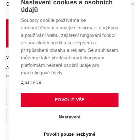
Mezinárodní vědecká rada
Nastavení cookies a osobních
O UNIVERZITĚ
Doktorské studium
Podpora podnikání
E-přihláška
údajů
Zahraniční spolupráce
Systém zajišťování kvality výzkumu
Profil univerzity
Spolupráce se školami
Soubory cookie používáme ke
Vysoké
Výzkumné infrastruktury
shromažďování a analýze informací o výkonu
Udržitelná univerzita
učení
Služby univerzity
Transfer znalostí
a používání webu, zajištění fungování funkcí
technické
Podnikavá univerzita / ContriBUTe
Mezinárodní dohody
ze sociálních médií a ke zlepšení a
Open Science
v
Bezpečná univerzita
přizpůsobení obsahu a reklam. Se souhlasem
Univerzitní sítě
Brně
Projekty
můžeme také předávat marketingovým
VYSOKÉ UČENÍ TECHNICKÉ V BRNĚ
Vyznamenání
platformám některé osobní údaje pro
Projekty ze strukturálních fondů
Antonínská 548/1
www.vut.cz
marketingové účely.
Organizační struktura
602 00 Brno
vut@vutbr.cz
Specifický výzkum
Zjistit více
Úřední deska
Ochrana osobních údajů
POVOLIT VŠE
(externí
Pracovní příležitosti
Nastavení
odkaz)
Podpora a rozvoj zaměstnanců a studujících
Povolit pouze nezbytné
Rovné příležitosti