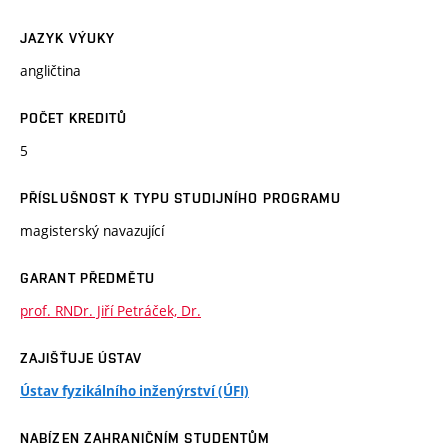
JAZYK VÝUKY
angličtina
POČET KREDITŮ
5
PŘÍSLUŠNOST K TYPU STUDIJNÍHO PROGRAMU
magisterský navazující
GARANT PŘEDMĚTU
prof. RNDr. Jiří Petráček, Dr.
ZAJIŠŤUJE ÚSTAV
Ústav fyzikálního inženýrství (ÚFI)
NABÍZEN ZAHRANIČNÍM STUDENTŮM