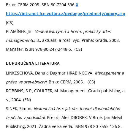
Brno: CERM 2005 ISBN 80-7204-396-
X
https://intranet.fce.vutbr.cz/pedagog/predmety/opory.asp
(CS)
PLAMÍNEK, Jiří.
Vedení lidí, týmů a firem: praktický atlas
managementu
. 3., aktualiz. a rozš. vyd. Praha: Grada, 2008.
Manažer. ISBN 978-80-247-2448-5. (CS)
DOPORUČENÁ LITERATURA
LINKESCHOVÁ, Dana a Dagmar HRABINCOVÁ.
Management a
právo ve stavebnictví
. Brno: CERM, 2005. (CS)
ROBBINS, S.P., COULTER, M. Management. Grada publishing, a.
s., 2004. (EN)
SINEK, Simon.
Nekonečná hra: jak dosáhnout dlouhodobého
úspěchu v podnikání
. Přeložil Aleš DROBEK. V Brně: Jan Melvil
Publishing, 2021. Žádná velká věda. ISBN 978-80-7555-136-8.