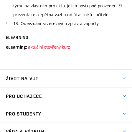
týmu na vlastním projektu, jejich postupné provedení či
prezentace a zpětná vazba od účastníků i učitele.
13. Odevzdání závěrečných zpráv a zápočty.
ELEARNING
aktuální otevřený kurz
eLearning:
ŽIVOT NA VUT
Atmosféra VUT
PRO UCHAZEČE
Prostory školy
Proč na VUT
Koleje
PRO STUDENTY
Studijní programy
Stravování
Předměty
Studijní předpisy
Studium a stáže v zahraničí
Stipendia
Dny otevřených dveří
VĚDA A VÝZKUM