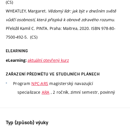
(CS)
WHEATLEY, Margaret.
Vědomý lídr: jak být v dnešním světě
vůdčí osobností, která přispívá k obnově zdravého rozumu
.
Přeložil Kamil C. PINTA. Praha: Maitrea, 2020. ISBN 978-80-
7500-492-5. (CS)
ELEARNING
aktuální otevřený kurz
eLearning:
ZAŘAZENÍ PŘEDMĚTU VE STUDIJNÍCH PLÁNECH
Program
NPC-ARS
magisterský navazující
specializace
ARA
, 2 ročník, zimní semestr, povinný
Typ (způsob) výuky