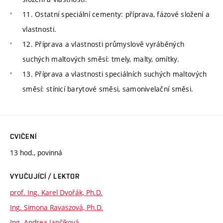
11. Ostatní speciální cementy: příprava, fázové složení a
vlastnosti.
12. Příprava a vlastnosti průmyslově vyráběných
suchých maltových směsí: tmely, malty, omítky.
13. Příprava a vlastnosti speciálních suchých maltových
směsí: stínicí barytové směsi, samonivelační směsi.
CVIČENÍ
13 hod., povinná
VYUČUJÍCÍ / LEKTOR
prof. Ing. Karel Dvořák, Ph.D.
Ing. Simona Ravaszová, Ph.D.
Ing. Andrea Jančíková