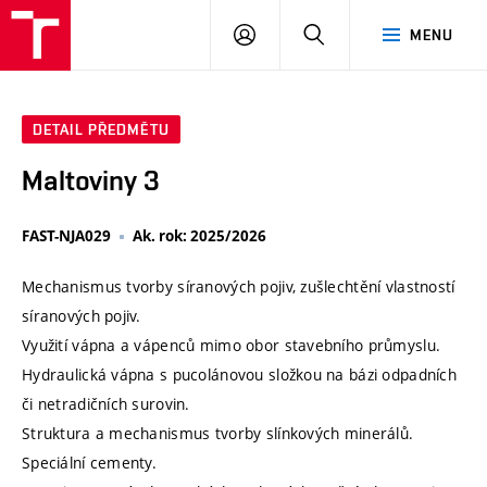
VUT
PŘIHLÁSIT
HLEDAT
MENU
SE
DETAIL PŘEDMĚTU
Maltoviny 3
FAST-NJA029
Ak. rok: 2025/2026
Mechanismus tvorby síranových pojiv, zušlechtění vlastností
síranových pojiv.
Využití vápna a vápenců mimo obor stavebního průmyslu.
Hydraulická vápna s pucolánovou složkou na bázi odpadních
či netradičních surovin.
Struktura a mechanismus tvorby slínkových minerálů.
Speciální cementy.