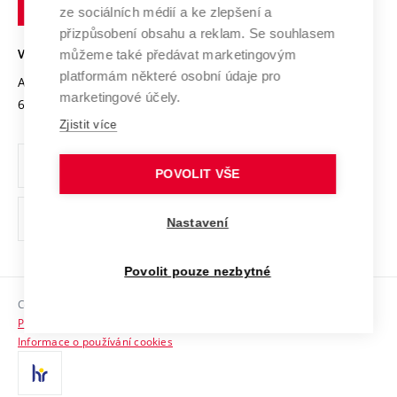
technické
Podnikavá univerzita / ContriBUTe
Mezinárodní dohody
ze sociálních médií a ke zlepšení a
Open Science
v
Bezpečná univerzita
přizpůsobení obsahu a reklam. Se souhlasem
Univerzitní sítě
Brně
Projekty
můžeme také předávat marketingovým
VYSOKÉ UČENÍ TECHNICKÉ V BRNĚ
Vyznamenání
platformám některé osobní údaje pro
Projekty ze strukturálních fondů
Antonínská 548/1
www.vut.cz
marketingové účely.
Organizační struktura
602 00 Brno
vut@vutbr.cz
Specifický výzkum
Zjistit více
Úřední deska
Ochrana osobních údajů
POVOLIT VŠE
(externí
Pracovní příležitosti
Nastavení
odkaz)
Podpora a rozvoj zaměstnanců a studujících
Povolit pouze nezbytné
Rovné příležitosti
Copyright © 2026 VUT
Sociální bezpečí
Prohlášení o přístupnosti
HR Award
Informace o používání cookies
Kontakty