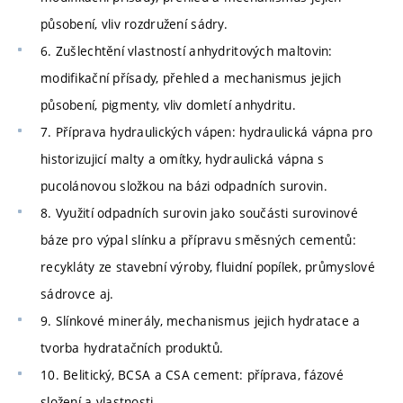
působení, vliv rozdružení sádry.
6. Zušlechtění vlastností anhydritových maltovin:
modifikační přísady, přehled a mechanismus jejich
působení, pigmenty, vliv domletí anhydritu.
7. Příprava hydraulických vápen: hydraulická vápna pro
historizujicí malty a omítky, hydraulická vápna s
pucolánovou složkou na bázi odpadních surovin.
8. Využití odpadních surovin jako součásti surovinové
báze pro výpal slínku a přípravu směsných cementů:
recykláty ze stavební výroby, fluidní popílek, průmyslové
sádrovce aj.
9. Slínkové minerály, mechanismus jejich hydratace a
tvorba hydratačních produktů.
10. Belitický, BCSA a CSA cement: příprava, fázové
složení a vlastnosti.