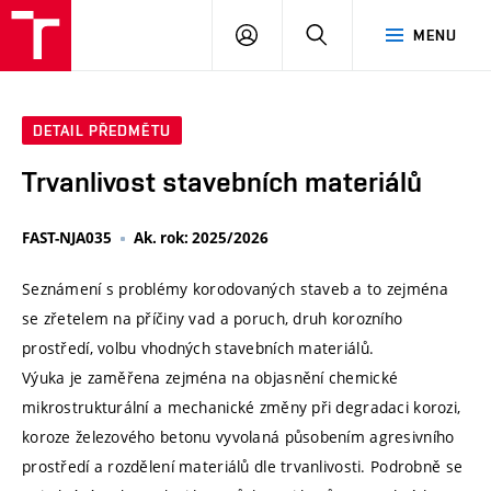
VUT
PŘIHLÁSIT
HLEDAT
MENU
SE
DETAIL PŘEDMĚTU
Trvanlivost stavebních materiálů
FAST-NJA035
Ak. rok: 2025/2026
Seznámení s problémy korodovaných staveb a to zejména
se zřetelem na příčiny vad a poruch, druh korozního
prostředí, volbu vhodných stavebních materiálů.
Výuka je zaměřena zejména na objasnění chemické
mikrostrukturální a mechanické změny při degradaci korozi,
koroze železového betonu vyvolaná působením agresivního
prostředí a rozdělení materiálů dle trvanlivosti. Podrobně se