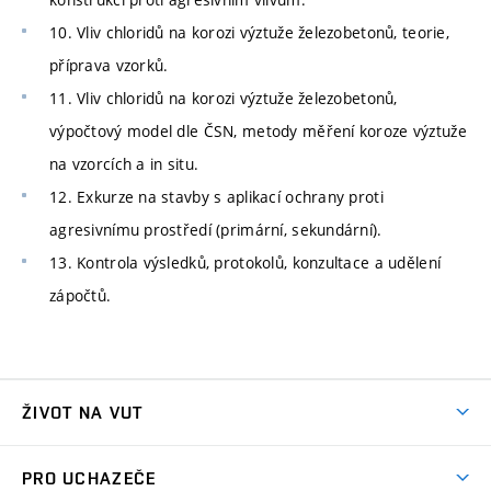
10. Vliv chloridů na korozi výztuže železobetonů, teorie,
příprava vzorků.
11. Vliv chloridů na korozi výztuže železobetonů,
výpočtový model dle ČSN, metody měření koroze výztuže
na vzorcích a in situ.
12. Exkurze na stavby s aplikací ochrany proti
agresivnímu prostředí (primární, sekundární).
13. Kontrola výsledků, protokolů, konzultace a udělení
zápočtů.
ŽIVOT NA VUT
Atmosféra VUT
PRO UCHAZEČE