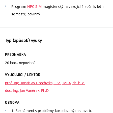
Program
NPC-SIM
magisterský navazující 1 ročník, letní
semestr, povinný
Typ (způsob) výuky
PŘEDNÁŠKA
26 hod., nepovinná
VYUČUJÍCÍ / LEKTOR
prof. Ing. Rostislav Drochytka, CSc., MBA, dr. h. c.
doc. Ing. Jan Vaněrek, Ph.D.
OSNOVA
1. Seznámení s problémy korodovaných staveb,