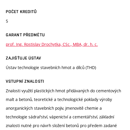
POČET KREDITŮ
5
GARANT PŘEDMĚTU
prof. Ing. Rostislav Drochytka, CSc., MBA, dr. h. c.
ZAJIŠŤUJE ÚSTAV
Ústav technologie stavebních hmot a dílců (THD)
VSTUPNÍ ZNALOSTI
Znalosti využití plastických hmot přidávaných do cementových
malt a betonů, teoretické a technologické poklady výroby
anorganických stavebních pojiv, jmenovitě chemie a
technologie sádrařství, vápenictví a cementářství, základní
znalosti nutné pro návrh složení betonů pro předem zadané