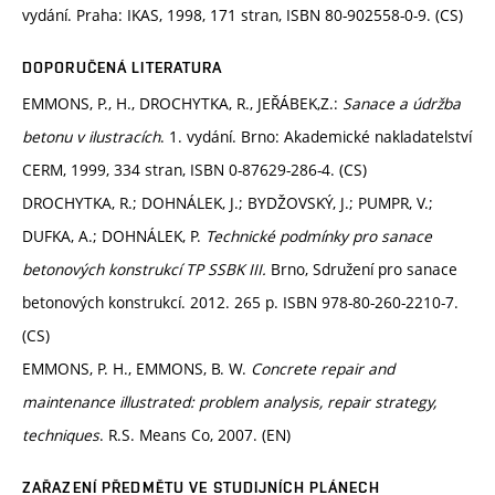
vydání. Praha: IKAS, 1998, 171 stran, ISBN 80-902558-0-9. (CS)
DOPORUČENÁ LITERATURA
EMMONS, P., H., DROCHYTKA, R., JEŘÁBEK,Z.:
Sanace a údržba
betonu v ilustracích
. 1. vydání. Brno: Akademické nakladatelství
CERM, 1999, 334 stran, ISBN 0-87629-286-4. (CS)
DROCHYTKA, R.; DOHNÁLEK, J.; BYDŽOVSKÝ, J.; PUMPR, V.;
DUFKA, A.; DOHNÁLEK, P.
Technické podmínky pro sanace
betonových konstrukcí TP SSBK III.
Brno, Sdružení pro sanace
betonových konstrukcí. 2012. 265 p. ISBN 978-80-260-2210-7.
(CS)
EMMONS, P. H., EMMONS, B. W.
Concrete repair and
maintenance illustrated: problem analysis, repair strategy,
techniques
. R.S. Means Co, 2007. (EN)
ZAŘAZENÍ PŘEDMĚTU VE STUDIJNÍCH PLÁNECH