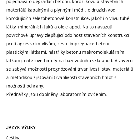
pojednává o degradaci betonů, korozi kovů a stavebních
materiálů kapalnými a plynnými médii, o druzích vod
korodujících železobetonové konstrukce, jakož i o vlivu tuhé
látky, minerálních tuků a oleje apod. Na to navazují
povrchové úpravy zlepšující odolnost stavebních konstrukcí
proti agresivním vlivům, resp. impregnace betonu
plastickými látkami, nástřiky betonu makromolekulárními
látkami, nátěrové hmoty na bázi vodního skla apod. V závěru
se zabývá možností prognózování trvanlivosti stav. materiálů
a metodikou zjišťování trvanlivosti stavebních hmot s
možností ochrany.
Přednášky jsou doplněny laboratorním cvičením.
JAZYK VÝUKY
čeština