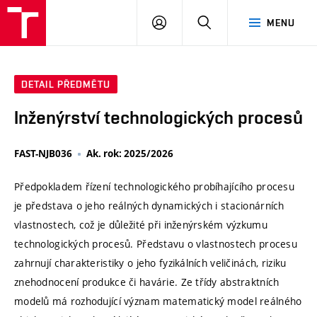
VUT
PŘIHLÁSIT
HLEDAT
MENU
SE
DETAIL PŘEDMĚTU
Inženýrství technologických procesů
FAST-NJB036
Ak. rok: 2025/2026
Předpokladem řízení technologického probíhajícího procesu
je představa o jeho reálných dynamických i stacionárních
vlastnostech, což je důležité při inženýrském výzkumu
technologických procesů. Představu o vlastnostech procesu
zahrnují charakteristiky o jeho fyzikálních veličinách, riziku
znehodnocení produkce či havárie. Ze třídy abstraktních
modelů má rozhodující význam matematický model reálného