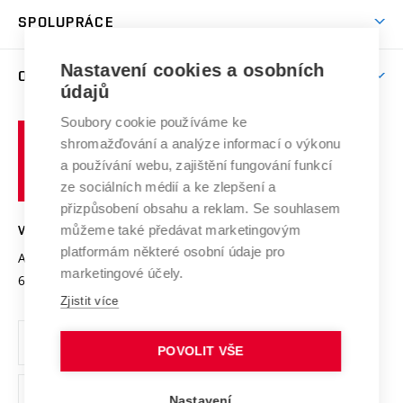
Studentský život
odkaz)
Věda a výzkum na VUT
Harmonogram akademického roku
Zpracování osobních údajů studentů
Sociální bezpečí
SPOLUPRÁCE
Celoživotní vzdělávání
Brno
Podpora excelence
Závěrečné práce
Studium bez bariér
Zpracování osobních údajů uchazečů o studium
Firemní spolupráce
Mezinárodní vědecká rada
Nastavení cookies a osobních
O UNIVERZITĚ
Doktorské studium
Podpora podnikání
E-přihláška
údajů
Zahraniční spolupráce
Systém zajišťování kvality výzkumu
Profil univerzity
Spolupráce se školami
Soubory cookie používáme ke
Vysoké
Výzkumné infrastruktury
shromažďování a analýze informací o výkonu
Udržitelná univerzita
učení
Služby univerzity
Transfer znalostí
a používání webu, zajištění fungování funkcí
technické
Podnikavá univerzita / ContriBUTe
Mezinárodní dohody
ze sociálních médií a ke zlepšení a
Open Science
v
Bezpečná univerzita
přizpůsobení obsahu a reklam. Se souhlasem
Univerzitní sítě
Brně
Projekty
můžeme také předávat marketingovým
VYSOKÉ UČENÍ TECHNICKÉ V BRNĚ
Vyznamenání
platformám některé osobní údaje pro
Projekty ze strukturálních fondů
Antonínská 548/1
www.vut.cz
marketingové účely.
Organizační struktura
602 00 Brno
vut@vutbr.cz
Specifický výzkum
Zjistit více
Úřední deska
Ochrana osobních údajů
POVOLIT VŠE
(externí
Pracovní příležitosti
Nastavení