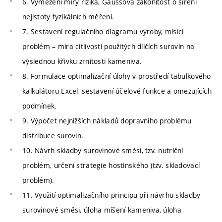
6. Vymezení míry rizika, Gaussova zákonitost o šíření
nejistoty fyzikálních měření.
7. Sestavení regulačního diagramu výroby, mísící
problém – míra citlivosti použitých dílčích surovin na
výslednou křivku zrnitosti kameniva.
8. Formulace optimalizační úlohy v prostředí tabulkového
kalkulátoru Excel, sestavení účelové funkce a omezujících
podmínek.
9. Výpočet nejnižších nákladů dopravního problému
distribuce surovin.
10. Návrh skladby surovinové směsi, tzv. nutriční
problém, určení strategie hostinského (tzv. skladovací
problém).
11. Využití optimalizačního principu při návrhu skladby
surovinové směsi, úloha míšení kameniva, úloha