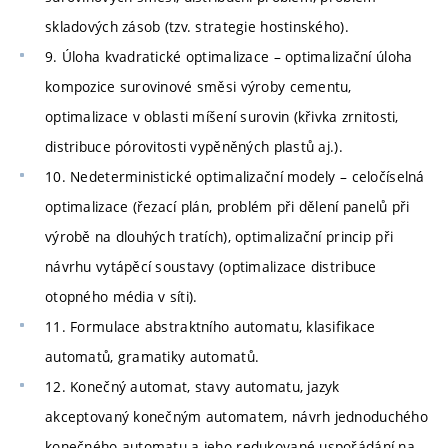
skladových zásob (tzv. strategie hostinského).
9. Úloha kvadratické optimalizace – optimalizační úloha
kompozice surovinové směsi výroby cementu,
optimalizace v oblasti míšení surovin (křivka zrnitosti,
distribuce pórovitosti vypěněných plastů aj.).
10. Nedeterministické optimalizační modely – celočíselná
optimalizace (řezací plán, problém při dělení panelů při
výrobě na dlouhých tratích), optimalizační princip při
návrhu vytápěcí soustavy (optimalizace distribuce
otopného média v síti).
11. Formulace abstraktního automatu, klasifikace
automatů, gramatiky automatů.
12. Konečný automat, stavy automatu, jazyk
akceptovaný konečným automatem, návrh jednoduchého
konečného automatu a jeho redukované uspořádání na