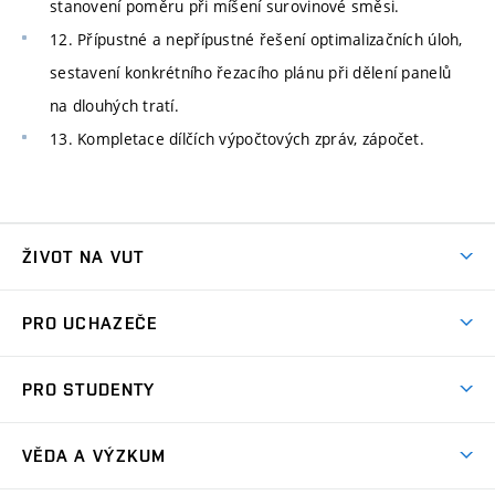
stanovení poměru při míšení surovinové směsi.
12. Přípustné a nepřípustné řešení optimalizačních úloh,
sestavení konkrétního řezacího plánu při dělení panelů
na dlouhých tratí.
13. Kompletace dílčích výpočtových zpráv, zápočet.
ŽIVOT NA VUT
Atmosféra VUT
PRO UCHAZEČE
Prostory školy
Proč na VUT
Koleje
PRO STUDENTY
Studijní programy
Stravování
Předměty
Studijní předpisy
Studium a stáže v zahraničí
Stipendia
Dny otevřených dveří
VĚDA A VÝZKUM
Sport na VUT
(externí
Studijní programy
Poplatky za studium
Uznání zahraničního vzdělání
Knihovny
Aktivity pro juniory