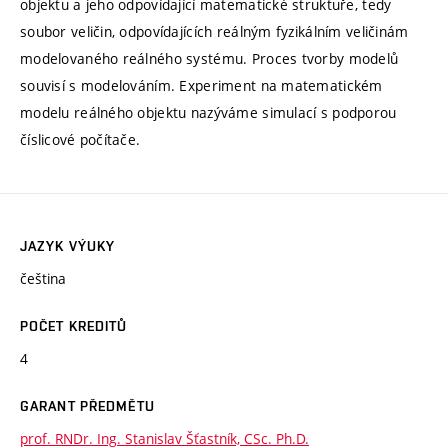
objektu a jeho odpovídající matematické struktuře, tedy
soubor veličin, odpovídajících reálným fyzikálním veličinám
modelovaného reálného systému. Proces tvorby modelů
souvisí s modelováním. Experiment na matematickém
modelu reálného objektu nazýváme simulací s podporou
číslicové počítače.
JAZYK VÝUKY
čeština
POČET KREDITŮ
4
GARANT PŘEDMĚTU
prof. RNDr. Ing. Stanislav Šťastník, CSc. Ph.D.