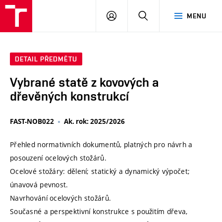
VUT
PŘIHLÁSIT
HLEDAT
MENU
SE
DETAIL PŘEDMĚTU
Vybrané statě z kovových a
dřevěných konstrukcí
FAST-NOB022
Ak. rok: 2025/2026
Přehled normativních dokumentů, platných pro návrh a
posouzení ocelových stožárů.
Ocelové stožáry: dělení; statický a dynamický výpočet;
únavová pevnost.
Navrhování ocelových stožárů.
Současné a perspektivní konstrukce s použitím dřeva,