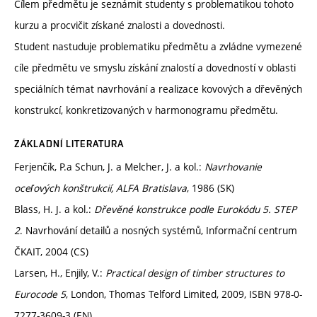
Cílem předmětu je seznámit studenty s problematikou tohoto
kurzu a procvičit získané znalosti a dovednosti.
Student nastuduje problematiku předmětu a zvládne vymezené
cíle předmětu ve smyslu získání znalostí a dovedností v oblasti
speciálních témat navrhování a realizace kovových a dřevěných
konstrukcí, konkretizovaných v harmonogramu předmětu.
ZÁKLADNÍ LITERATURA
Ferjenčík, P.a Schun, J. a Melcher, J. a kol.:
Navrhovanie
oceľových konštrukcií, ALFA Bratislava
, 1986 (SK)
Blass, H. J. a kol
.
:
Dřevěné konstrukce podle Eurokódu 5. STEP
2
. Navrhování detailů a nosných systémů, Informační centrum
ČKAIT, 2004 (CS)
Larsen, H., Enjily, V.:
Practical design of timber structures to
Eurocode 5
, London, Thomas Telford Limited, 2009, ISBN 978-0-
7277-3609-3 (EN)