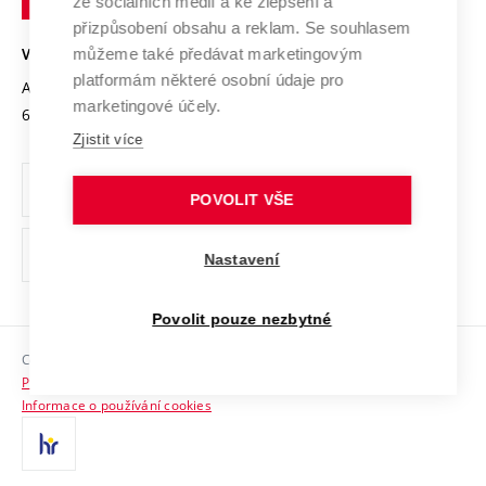
Mezinárodní dohody
ze sociálních médií a ke zlepšení a
Open Science
v
Bezpečná univerzita
přizpůsobení obsahu a reklam. Se souhlasem
Univerzitní sítě
Brně
Projekty
můžeme také předávat marketingovým
VYSOKÉ UČENÍ TECHNICKÉ V BRNĚ
Vyznamenání
platformám některé osobní údaje pro
Projekty ze strukturálních fondů
Antonínská 548/1
www.vut.cz
marketingové účely.
Organizační struktura
602 00 Brno
vut@vutbr.cz
Specifický výzkum
Zjistit více
Úřední deska
Ochrana osobních údajů
POVOLIT VŠE
(externí
Pracovní příležitosti
Nastavení
odkaz)
Podpora a rozvoj zaměstnanců a studujících
Povolit pouze nezbytné
Rovné příležitosti
Copyright © 2026 VUT
Sociální bezpečí
Prohlášení o přístupnosti
HR Award
Informace o používání cookies
Kontakty