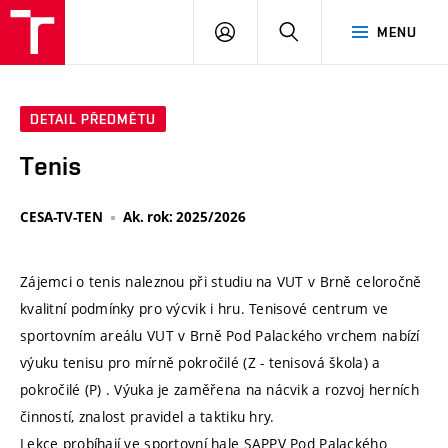
VUT
PŘIHLÁSIT
HLEDAT
MENU
SE
DETAIL PŘEDMĚTU
Tenis
CESA-TV-TEN
Ak. rok: 2025/2026
Zájemci o tenis naleznou při studiu na VUT v Brně celoročně
kvalitní podmínky pro výcvik i hru. Tenisové centrum ve
sportovním areálu VUT v Brně Pod Palackého vrchem nabízí
výuku tenisu pro mírně pokročilé (Z - tenisová škola) a
pokročilé (P) . Výuka je zaměřena na nácvik a rozvoj herních
činností, znalost pravidel a taktiku hry.
Lekce probíhají ve sportovní hale SAPPV Pod Palackého