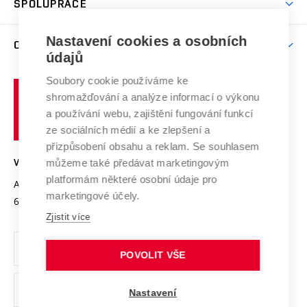
SPOLUPRÁCE
Celoživotní vzdělávání
Brno
Podpora excelence
Závěrečné práce
Studium bez bariér
Zpracování osobních údajů uchazečů o studium
Firemní spolupráce
Mezinárodní vědecká rada
Nastavení cookies a osobních
O UNIVERZITĚ
Doktorské studium
Podpora podnikání
E-přihláška
údajů
Zahraniční spolupráce
Systém zajišťování kvality výzkumu
Profil univerzity
Spolupráce se školami
Soubory cookie používáme ke
Vysoké
Výzkumné infrastruktury
shromažďování a analýze informací o výkonu
Udržitelná univerzita
učení
Služby univerzity
Transfer znalostí
a používání webu, zajištění fungování funkcí
technické
Podnikavá univerzita / ContriBUTe
Mezinárodní dohody
ze sociálních médií a ke zlepšení a
Open Science
v
Bezpečná univerzita
přizpůsobení obsahu a reklam. Se souhlasem
Univerzitní sítě
Brně
Projekty
můžeme také předávat marketingovým
VYSOKÉ UČENÍ TECHNICKÉ V BRNĚ
Vyznamenání
platformám některé osobní údaje pro
Projekty ze strukturálních fondů
Antonínská 548/1
www.vut.cz
marketingové účely.
Organizační struktura
602 00 Brno
vut@vutbr.cz
Specifický výzkum
Zjistit více
Úřední deska
Ochrana osobních údajů
POVOLIT VŠE
(externí
Pracovní příležitosti
Nastavení
odkaz)