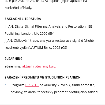
dále pak získané znalosti a schopnost jejich aplikace na
konkrétní příklady.
ZÁKLADNÍ LITERATURA
J. JAN: Digital Signal Filtering, Analysis and Restoration. IEE
Publishing, London, UK, 2000 (EN)
J.JAN: Číslicová filtrace, analýza a restaurace signálů (druhé
rozsírené vydání),VUTIUM Brno, 2002 (CS)
ELEARNING
aktuální otevřený kurz
eLearning:
ZAŘAZENÍ PŘEDMĚTU VE STUDIJNÍCH PLÁNECH
Program
BPC-STC
bakalářský 2 ročník, zimní semestr,
povinný, základní teoretický předmět profilujícího základu