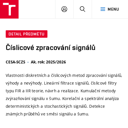
VUT
PŘIHLÁSIT
HLEDAT
MENU
SE
DETAIL PŘEDMĚTU
Číslicové zpracování signálů
CESA-SCZS
Ak. rok: 2025/2026
Vlastnosti diskretních a číslicových metod zpracování signálů,
výhody a nevýhody. Lineární filtrace signálů, číslicové filtry
typu FIR a IIR teorie, návrh a realizace. Kumulační metody
zvýrazňování signálu v šumu. Korelační a spektrální analýza
deterministických a stochastických signálů. Detekce
známých průběhů ve směsi signálu a šumu.