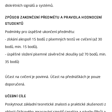
diskrétních signálů a systémů.
ZPŮSOB ZAKONČENÍ PŘEDMĚTU A PRAVIDLA HODNOCENÍ
STUDENTŮ
Podmínky pro úspěšné ukončení předmětu:
- získání alespoň 15 bodů z písemných testů ve cvičení (až 30
bodů, min. 15 bodů),
- úspěšné složení písemné závěrečné zkoušky (až 70 bodů, min.
35 bodů)
Účast na cvičení je povinná. Účast na přednáškách je pouze
doporučená.
UČEBNÍ CÍLE
Poskytnout základní teoretické znalosti a praktické zkušenosti z
oblasti číslicového zpracování signálů (analýza a návrhy filtrů) a