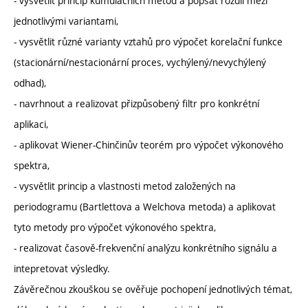
- vysvětlit princip kumulačních metod a popsat rozdíl mezi
jednotlivými variantami,
- vysvětlit různé varianty vztahů pro výpočet korelační funkce
(stacionární/nestacionární proces, vychýlený/nevychýlený
odhad),
- navrhnout a realizovat přizpůsobený filtr pro konkrétní
aplikaci,
- aplikovat Wiener-Chinčinův teorém pro výpočet výkonového
spektra,
- vysvětlit princip a vlastnosti metod založených na
periodogramu (Bartlettova a Welchova metoda) a aplikovat
tyto metody pro výpočet výkonového spektra,
- realizovat časově-frekvenční analýzu konkrétního signálu a
intepretovat výsledky.
Závěrečnou zkouškou se ověřuje pochopení jednotlivých témat,