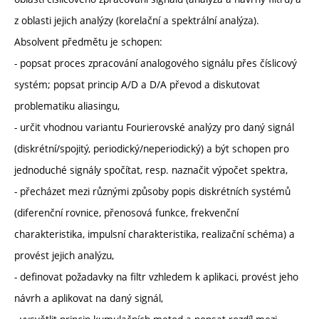
z oblasti jejich analýzy (korelační a spektrální analýza).
Absolvent předmětu je schopen:
- popsat proces zpracování analogového signálu přes číslicový
systém; popsat princip A/D a D/A převod a diskutovat
problematiku aliasingu,
- určit vhodnou variantu Fourierovské analýzy pro daný signál
(diskrétní/spojitý, periodický/neperiodický) a být schopen pro
jednoduché signály spočítat, resp. naznačit výpočet spektra,
- přecházet mezi různými způsoby popis diskrétních systémů
(diferenční rovnice, přenosová funkce, frekvenční
charakteristika, impulsní charakteristika, realizační schéma) a
provést jejich analýzu,
- definovat požadavky na filtr vzhledem k aplikaci, provést jeho
návrh a aplikovat na daný signál,