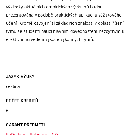
výsledky aktuálních empirických výzkumů budou
prezentována v podobě praktických aplikací a zážitkového
učení. Kromě osvojení si základních znalostí v oblasti řízení
týmu se studenti naučí hlavním dovednostem nezbytným k
efektivnímu vedení vysoce výkonných týmů.
JAZYK VÝUKY
čeština
POČET KREDITŮ
6
GARANT PŘEDMĚTU
PhDr. Ivana Poledňová, CSc.