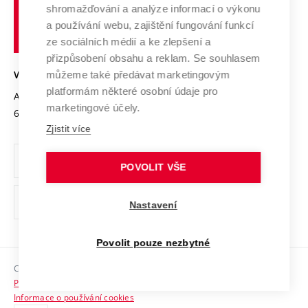
shromažďování a analýze informací o výkonu
Udržitelná univerzita
učení
Služby univerzity
Transfer znalostí
a používání webu, zajištění fungování funkcí
technické
Podnikavá univerzita / ContriBUTe
Mezinárodní dohody
ze sociálních médií a ke zlepšení a
Open Science
v
Bezpečná univerzita
přizpůsobení obsahu a reklam. Se souhlasem
Univerzitní sítě
Brně
Projekty
můžeme také předávat marketingovým
VYSOKÉ UČENÍ TECHNICKÉ V BRNĚ
Vyznamenání
platformám některé osobní údaje pro
Projekty ze strukturálních fondů
Antonínská 548/1
www.vut.cz
marketingové účely.
Organizační struktura
602 00 Brno
vut@vutbr.cz
Specifický výzkum
Zjistit více
Úřední deska
Ochrana osobních údajů
POVOLIT VŠE
(externí
Pracovní příležitosti
Nastavení
odkaz)
Podpora a rozvoj zaměstnanců a studujících
Povolit pouze nezbytné
Rovné příležitosti
Copyright © 2026 VUT
Sociální bezpečí
Prohlášení o přístupnosti
HR Award
Informace o používání cookies