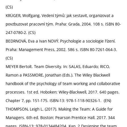
(CS)
KRÜGER, Wolfgang. Vedení týmů: jak sestavit, organizovat a
povzbuzovat pracovní tým. Praha: Grada, 2004. 108 s. ISBN 80-
247-0780-2. (CS)
BEDRNOVÁ, Eva a Ivan NOVÝ. Psychologie a sociologie řízení.
Praha: Management Press, 2002. 586 s. ISBN 80-7261-064-3.
(CS)
MEYER Bertolt. Team Diversity. In: SALAS, Eduardo; RICO,
Ramon a PASSMORE, Jonathan (Eds.). The Wiley Blackwell
handbook of the psychology of team working and collaborative
processes. 1st ed. Hoboken: Wiley-Blackwell, 2017. 640 pages.
Chapter 7, pp. 151-175. ISBN-13: 978-1-118-90326-1. (EN)
THOMPSON, Leigh L. (2017). Making the Team: A Guide for
Managers. 6th ed. Boston: Pearson Prentice Hall. 2017. 344
pages. ISBN-13: 978-0134484204. Kap. 2 Designing the team,