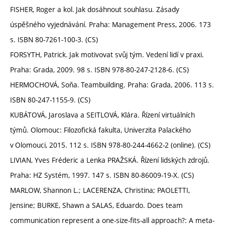
FISHER, Roger a kol. Jak dosáhnout souhlasu. Zásady
úspěšného vyjednávání. Praha: Management Press, 2006. 173
s. ISBN 80-7261-100-3. (CS)
FORSYTH, Patrick. Jak motivovat svůj tým. Vedení lidí v praxi.
Praha: Grada, 2009. 98 s. ISBN 978-80-247-2128-6. (CS)
HERMOCHOVÁ, Soňa. Teambuilding. Praha: Grada, 2006. 113 s.
ISBN 80-247-1155-9. (CS)
KUBÁTOVÁ, Jaroslava a SEITLOVÁ, Klára. Řízení virtuálních
týmů. Olomouc: Filozofická fakulta, Univerzita Palackého
v Olomouci, 2015. 112 s. ISBN 978-80-244-4662-2 (online). (CS)
LIVIAN, Yves Fréderic a Lenka PRAŽSKÁ. Řízení lidských zdrojů.
Praha: HZ Systém, 1997. 147 s. ISBN 80-86009-19-X. (CS)
MARLOW, Shannon L.; LACERENZA, Christina; PAOLETTI,
Jensine; BURKE, Shawn a SALAS, Eduardo. Does team
communication represent a one-size-fits-all approach?: A meta-