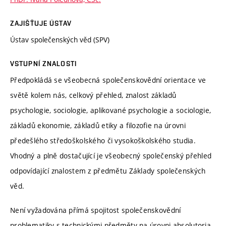
ZAJIŠŤUJE ÚSTAV
Ústav společenských věd (SPV)
VSTUPNÍ ZNALOSTI
Předpokládá se všeobecná společenskovědní orientace ve
světě kolem nás, celkový přehled, znalost základů
psychologie, sociologie, aplikované psychologie a sociologie,
základů ekonomie, základů etiky a filozofie na úrovni
předešlého středoškolského či vysokoškolského studia.
Vhodný a plně dostačující je všeobecný společenský přehled
odpovídající znalostem z předmětu Základy společenských
věd.
Není vyžadována přímá spojitost společenskovědní
problematiky s technickými předměty na úrovni absolutoria