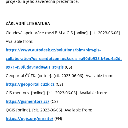
projektu a jeho závěrečná prezentace.
ZÁKLADNÍ LITERATURA
Cloudová spolupráce mezi BIM a GIS [online]. [cit. 2023-06-06].
Available from:
https://www.autodesk.cz/solutions/bim/bim-gis-
collaboration?us_oa=dotcom-us&us_si=a90db935-b6ec-4a2d-
(CS)
8971-490f0da91ad0&us_st=gis
Geoportál ČÚZK. [online]. [cit. 2023-06-06]. Available from:
(CS)
https://geoportal.cuzk.cz
GIS mentors. [online]. [cit. 2023-06-06]. Available from:
(CS)
https://gismentors.cz/
QGIS [online]. [cit. 2023-06-06]. Available from:
(EN)
https://qgis.org/en/site/