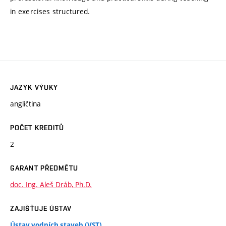
in exercises structured.
JAZYK VÝUKY
angličtina
POČET KREDITŮ
2
GARANT PŘEDMĚTU
doc. Ing. Aleš Dráb, Ph.D.
ZAJIŠŤUJE ÚSTAV
Ústav vodních staveb (VST)