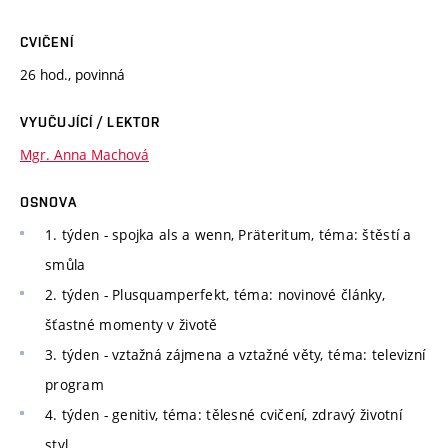
CVIČENÍ
26 hod., povinná
VYUČUJÍCÍ / LEKTOR
Mgr. Anna Machová
OSNOVA
1. týden - spojka als a wenn, Präteritum, téma: štěstí a
smůla
2. týden - Plusquamperfekt, téma: novinové články,
šťastné momenty v životě
3. týden - vztažná zájmena a vztažné věty, téma: televizní
program
4. týden - genitiv, téma: tělesné cvičení, zdravý životní
styl