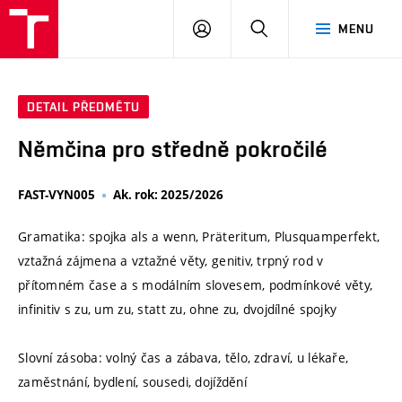
VUT
PŘIHLÁSIT
HLEDAT
MENU
SE
DETAIL PŘEDMĚTU
Němčina pro středně pokročilé
FAST-VYN005
Ak. rok: 2025/2026
Gramatika: spojka als a wenn, Präteritum, Plusquamperfekt,
vztažná zájmena a vztažné věty, genitiv, trpný rod v
přítomném čase a s modálním slovesem, podmínkové věty,
infinitiv s zu, um zu, statt zu, ohne zu, dvojdílné spojky
Slovní zásoba: volný čas a zábava, tělo, zdraví, u lékaře,
zaměstnání, bydlení, sousedi, dojíždění