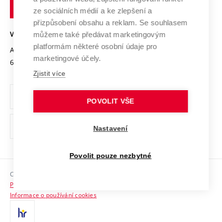
technické
Podnikavá univerzita / ContriBUTe
Mezinárodní dohody
ze sociálních médií a ke zlepšení a
Open Science
v
Bezpečná univerzita
přizpůsobení obsahu a reklam. Se souhlasem
Univerzitní sítě
Brně
Projekty
můžeme také předávat marketingovým
VYSOKÉ UČENÍ TECHNICKÉ V BRNĚ
Vyznamenání
platformám některé osobní údaje pro
Projekty ze strukturálních fondů
Antonínská 548/1
www.vut.cz
marketingové účely.
Organizační struktura
602 00 Brno
vut@vutbr.cz
Specifický výzkum
Zjistit více
Úřední deska
Ochrana osobních údajů
POVOLIT VŠE
(externí
Pracovní příležitosti
Nastavení
odkaz)
Podpora a rozvoj zaměstnanců a studujících
Povolit pouze nezbytné
Rovné příležitosti
Copyright © 2026 VUT
Sociální bezpečí
Prohlášení o přístupnosti
HR Award
Informace o používání cookies
Kontakty