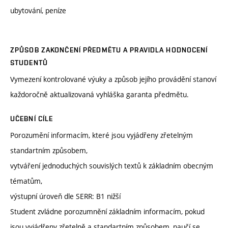
ubytování, peníze
ZPŮSOB ZAKONČENÍ PŘEDMĚTU A PRAVIDLA HODNOCENÍ
STUDENTŮ
Vymezení kontrolované výuky a způsob jejího provádění stanoví
každoročně aktualizovaná vyhláška garanta předmětu.
UČEBNÍ CÍLE
Porozumění informacím, které jsou vyjádřeny zřetelným
standartním způsobem,
vytváření jednoduchých souvislých textů k základním obecným
tématům,
výstupní úroveň dle SERR: B1 nižší
Student zvládne porozumnění základním informacím, pokud
jsou vyjádřeny zřetelně a standartním způsobem, naučí se