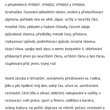
v předmětech VYN001, VYN002, VYN003 a VYN004.
Gramatika: časování základních sloves, osobní a přivlastňovací
zájmena, pořádek slov ve větě, zápor, určitý a neurčitý člen,
množné číslo, základní a řadové číslovky, časové údaje,
způsobová slovesa, předložky, minulé časy, příslovce,
rozkazovací způsob, podmiňovací způsob, zvratná slovesa,
tázací slova, spojky weil, dass a wenn, konjunktiv II, skloňování
přídavných jmen po neurčitém členu, určitém členu a bez členu,
stupňování příd. jmen, trpný rod
Slovní zásoba k tématům: seznámení, představení se, rodina,
jídlo a pití, bydlení, můj den, volný čas, učení se, zaměstnání,
cestování, části těla a zdraví, oblečení, nakupování a svátky, v
restauraci, svět práce, sport a fitness, vzdělání a kariéra,
oslavy, kultura, na poště, doprava ve městě, počasí, cestování a