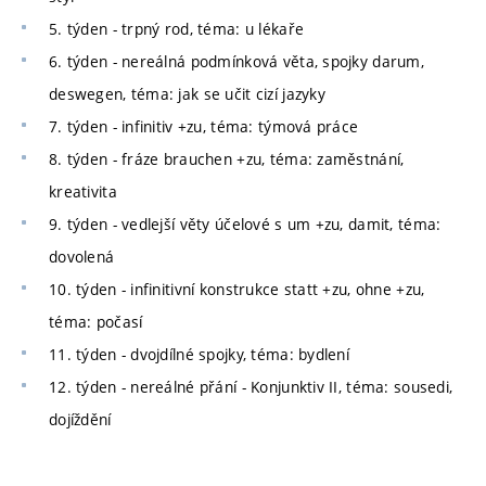
5. týden - trpný rod, téma: u lékaře
6. týden - nereálná podmínková věta, spojky darum,
deswegen, téma: jak se učit cizí jazyky
7. týden - infinitiv +zu, téma: týmová práce
8. týden - fráze brauchen +zu, téma: zaměstnání,
kreativita
9. týden - vedlejší věty účelové s um +zu, damit, téma:
dovolená
10. týden - infinitivní konstrukce statt +zu, ohne +zu,
téma: počasí
11. týden - dvojdílné spojky, téma: bydlení
12. týden - nereálné přání - Konjunktiv II, téma: sousedi,
dojíždění