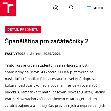
VUT
PŘIHLÁSIT
HLEDAT
MENU
SE
DETAIL PŘEDMĚTU
Španělština pro začátečníky 2
FAST-VYS002
Ak. rok: 2025/2026
Tento kurz je určen studentům se základní znalostí
španělštiny na úrovni A1- podle CEFR a je zaměřen na
následující tématiku: jídlo v restauraci, veřejná doprava,
kultura, cestování, vzhled a povaha, měsíce v roce a roční
období. Gramatická témata: časování slovesa gustar, kladný
tvar rozkazovacího způsobu, sloveso estar a gerundium,
zvratná zájmena a minulý čas pravidelných a nepravidelných