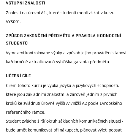
VSTUPNÍ ZNALOSTI
Znalosti na úrovni A1-, které studenti mohli získat v kurzu
VYS001.
ZPŮSOB ZAKONČENÍ PŘEDMĚTU A PRAVIDLA HODNOCENÍ
STUDENTŮ
Vymezení kontrolované výuky a způsob jejího provádění stanoví
každoročně aktualizovaná vyhláška garanta předmětu.
UČEBNÍ CÍLE
Cílem tohoto kurzu je výuka jazyka a jazykových schopností,
které jsou základními znalostmi a zároveň jedním z prvních
kroků ke zvládnutí úrovně vyšší A1/nižší A2 podle Evropského
referenčního rámce.
Student zvládne širší okruh základních komunikačních situací -
bude umět komunikovat při nákupech, plánovat výlet, popsat