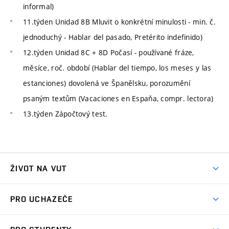
informal)
11.týden Unidad 8B Mluvit o konkrétní minulosti - min. č.
jednoduchý - Hablar del pasado, Pretérito indefinido)
12.týden Unidad 8C + 8D Počasí - používané fráze,
měsíce, roč. období (Hablar del tiempo, los meses y las
estanciones) dovolená ve Španělsku, porozumění
psaným textům (Vacaciones en Espaňa, compr. lectora)
13.týden Zápočtový test.
ŽIVOT NA VUT
Atmosféra VUT
PRO UCHAZEČE
Prostory školy
Proč na VUT
Koleje